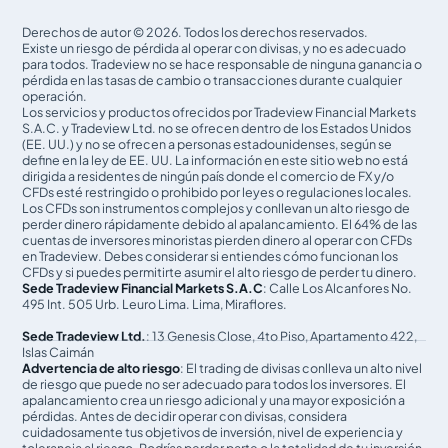
Derechos de autor © 2026. Todos los derechos reservados.
Existe un riesgo de pérdida al operar con divisas, y no es adecuado
para todos. Tradeview no se hace responsable de ninguna ganancia o
pérdida en las tasas de cambio o transacciones durante cualquier
operación.
Los servicios y productos ofrecidos por Tradeview Financial Markets
S.A.C. y Tradeview Ltd. no se ofrecen dentro de los Estados Unidos
(EE. UU.) y no se ofrecen a personas estadounidenses, según se
define en la ley de EE. UU. La información en este sitio web no está
dirigida a residentes de ningún país donde el comercio de FX y/o
CFDs esté restringido o prohibido por leyes o regulaciones locales.
Los CFDs son instrumentos complejos y conllevan un alto riesgo de
perder dinero rápidamente debido al apalancamiento. El 64% de las
cuentas de inversores minoristas pierden dinero al operar con CFDs
en Tradeview. Debes considerar si entiendes cómo funcionan los
CFDs y si puedes permitirte asumir el alto riesgo de perder tu dinero.
Sede Tradeview Financial Markets S.A.C
: Calle Los Alcanfores No.
495 Int. 505 Urb. Leuro Lima. Lima, Miraflores.
Sede Tradeview Ltd.
: 13 Genesis Close, 4to Piso, Apartamento 422,
Islas Caimán
Advertencia de alto riesgo
: El trading de divisas conlleva un alto nivel
de riesgo que puede no ser adecuado para todos los inversores. El
apalancamiento crea un riesgo adicional y una mayor exposición a
pérdidas. Antes de decidir operar con divisas, considera
cuidadosamente tus objetivos de inversión, nivel de experiencia y