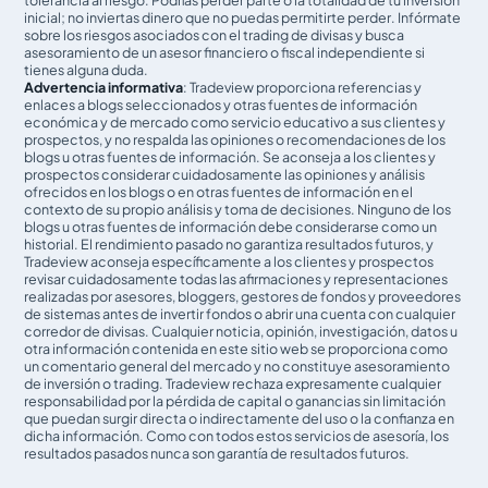
tolerancia al riesgo. Podrías perder parte o la totalidad de tu inversión
inicial; no inviertas dinero que no puedas permitirte perder. Infórmate
sobre los riesgos asociados con el trading de divisas y busca
asesoramiento de un asesor financiero o fiscal independiente si
tienes alguna duda.
Advertencia informativa
: Tradeview proporciona referencias y
enlaces a blogs seleccionados y otras fuentes de información
económica y de mercado como servicio educativo a sus clientes y
prospectos, y no respalda las opiniones o recomendaciones de los
blogs u otras fuentes de información. Se aconseja a los clientes y
prospectos considerar cuidadosamente las opiniones y análisis
ofrecidos en los blogs o en otras fuentes de información en el
contexto de su propio análisis y toma de decisiones. Ninguno de los
blogs u otras fuentes de información debe considerarse como un
historial. El rendimiento pasado no garantiza resultados futuros, y
Tradeview aconseja específicamente a los clientes y prospectos
revisar cuidadosamente todas las afirmaciones y representaciones
realizadas por asesores, bloggers, gestores de fondos y proveedores
de sistemas antes de invertir fondos o abrir una cuenta con cualquier
corredor de divisas. Cualquier noticia, opinión, investigación, datos u
otra información contenida en este sitio web se proporciona como
un comentario general del mercado y no constituye asesoramiento
de inversión o trading. Tradeview rechaza expresamente cualquier
responsabilidad por la pérdida de capital o ganancias sin limitación
que puedan surgir directa o indirectamente del uso o la confianza en
dicha información. Como con todos estos servicios de asesoría, los
resultados pasados nunca son garantía de resultados futuros.