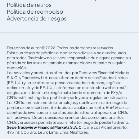
Política de retiros
Política de reembolso
Advertencia de riesgos
Derechos de autor © 2026. Todos los derechos reservados.
Existe un riesgo de pérdida al operar con divisas, y no es adecuado
para todos. Tradeview no se hace responsable de ninguna ganancia o
pérdida en las tasas de cambio o transacciones durante cualquier
operación.
Los servicios y productos ofrecidos por Tradeview Financial Markets
S.A.C. y Tradeview Ltd. no se ofrecen dentro de los Estados Unidos
(EE. UU.) y no se ofrecen a personas estadounidenses, según se
define en la ley de EE. UU. La información en este sitio web no está
dirigida a residentes de ningún país donde el comercio de FX y/o
CFDs esté restringido o prohibido por leyes o regulaciones locales.
Los CFDs son instrumentos complejos y conllevan un alto riesgo de
perder dinero rápidamente debido al apalancamiento. El 64% de las
cuentas de inversores minoristas pierden dinero al operar con CFDs
en Tradeview. Debes considerar si entiendes cómo funcionan los
CFDs y si puedes permitirte asumir el alto riesgo de perder tu dinero.
Sede Tradeview Financial Markets S.A.C
: Calle Los Alcanfores No.
495 Int. 505 Urb. Leuro Lima. Lima, Miraflores.