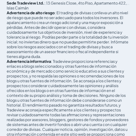
Sede Tradeview Ltd.
: 13 Genesis Close, 4to Piso, Apartamento 422,
Islas Caimán
Advertencia de alto riesgo
: El trading de divisas conlleva un alto nivel
de riesgo que puede no ser adecuado para todos los inversores. El
apalancamiento crea un riesgo adicional y una mayor exposición a
pérdidas. Antes de decidir operar con divisas, considera
cuidadosamente tus objetivos de inversión, nivel de experiencia y
tolerancia al riesgo. Podrías perder parte o la totalidad de tu inversión
inicial; no inviertas dinero que no puedas permitirte perder. Infórmate
sobre los riesgos asociados con el trading de divisas y busca
asesoramiento de un asesor financiero o fiscal independiente si
tienes alguna duda.
Advertencia informativa
: Tradeview proporciona referencias y
enlaces a blogs seleccionados y otras fuentes de información
económica y de mercado como servicio educativo a sus clientes y
prospectos, y no respalda las opiniones o recomendaciones de los
blogs u otras fuentes de información. Se aconseja a los clientes y
prospectos considerar cuidadosamente las opiniones y análisis
ofrecidos en los blogs o en otras fuentes de información en el
contexto de su propio análisis y toma de decisiones. Ninguno de los
blogs u otras fuentes de información debe considerarse como un
historial. El rendimiento pasado no garantiza resultados futuros, y
Tradeview aconseja específicamente a los clientes y prospectos
revisar cuidadosamente todas las afirmaciones y representaciones
realizadas por asesores, bloggers, gestores de fondos y proveedores
de sistemas antes de invertir fondos o abrir una cuenta con cualquier
corredor de divisas. Cualquier noticia, opinión, investigación, datos u
otra información contenida en este sitio web se proporciona como