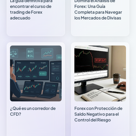
La guía definitiva para
Domina el Análisis de
encontrar el curso de
Forex: Una Guía
trading de Forex
Completa para Navegar
adecuado
los Mercados de Divisas
¿Qué es un corredor de
Forex con Protección de
CFD?
Saldo Negativo para el
Control del Riesgo