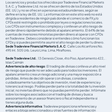
Los servicios y productos ofrecidos por Tradeview Financial Markets
S.A.C. y Tradeview Ltd. no se ofrecen dentro de los Estados Unidos
(EE. UU.) y no se ofrecen a personas estadounidenses, según se
define en la ley de EE. UU. La información en este sitio web no está
dirigida a residentes de ningún país donde el comercio de FX y/o
CFDs esté restringido o prohibido por leyes o regulaciones locales.
Los CFDs son instrumentos complejos y conllevan un alto riesgo de
perder dinero rápidamente debido al apalancamiento. El 64% de las
cuentas de inversores minoristas pierden dinero al operar con CFDs
en Tradeview. Debes considerar si entiendes cómo funcionan los
CFDs y si puedes permitirte asumir el alto riesgo de perder tu dinero.
Sede Tradeview Financial Markets S.A.C
: Calle Los Alcanfores No.
495 Int. 505 Urb. Leuro Lima. Lima, Miraflores.
Sede Tradeview Ltd.
: 13 Genesis Close, 4to Piso, Apartamento 422,
Islas Caimán
Advertencia de alto riesgo
: El trading de divisas conlleva un alto nivel
de riesgo que puede no ser adecuado para todos los inversores. El
apalancamiento crea un riesgo adicional y una mayor exposición a
pérdidas. Antes de decidir operar con divisas, considera
cuidadosamente tus objetivos de inversión, nivel de experiencia y
tolerancia al riesgo. Podrías perder parte o la totalidad de tu inversión
inicial; no inviertas dinero que no puedas permitirte perder. Infórmate
sobre los riesgos asociados con el trading de divisas y busca
asesoramiento de un asesor financiero o fiscal independiente si
tienes alguna duda.
Advertencia informativa
: Tradeview proporciona referencias y
enlaces a blogs seleccionados y otras fuentes de información