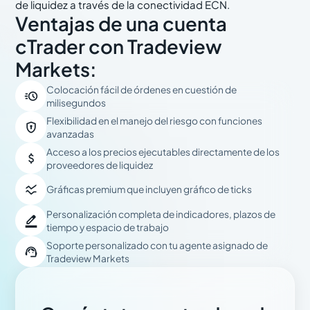
de liquidez a través de la conectividad ECN.
Ventajas de una cuenta
cTrader con Tradeview
Markets:
Colocación fácil de órdenes en cuestión de

milisegundos
Flexibilidad en el manejo del riesgo con funciones

avanzadas
Acceso a los precios ejecutables directamente de los

proveedores de liquidez

Gráficas premium que incluyen gráfico de ticks
Personalización completa de indicadores, plazos de

tiempo y espacio de trabajo
Soporte personalizado con tu agente asignado de

Tradeview Markets