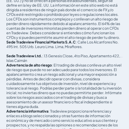
(EE. UU.) y no se ofrecen a personas estadounidenses, según se
define en la ley de EE. UU. La información en este sitio web no está
dirigida a residentes de ningún país donde el comercio de FX y/o
CFDs esté restringido o prohibido por leyes o regulaciones locales.
Los CFDs son instrumentos complejos y conllevan un alto riesgo de
perder dinero rápidamente debido al apalancamiento. El 64% de las
cuentas de inversores minoristas pierden dinero al operar con CFDs
en Tradeview. Debes considerar si entiendes cómo funcionan los
CFDs y si puedes permitirte asumir el alto riesgo de perder tu dinero.
Sede Tradeview Financial Markets S.A.C
: Calle Los Alcanfores No.
495 Int. 505 Urb. Leuro Lima. Lima, Miraflores.
Sede Tradeview Ltd.
: 13 Genesis Close, 4to Piso, Apartamento 422,
Islas Caimán
Advertencia de alto riesgo
: El trading de divisas conlleva un alto nivel
de riesgo que puede no ser adecuado para todos los inversores. El
apalancamiento crea un riesgo adicional y una mayor exposición a
pérdidas. Antes de decidir operar con divisas, considera
cuidadosamente tus objetivos de inversión, nivel de experiencia y
tolerancia al riesgo. Podrías perder parte o la totalidad de tu inversión
inicial; no inviertas dinero que no puedas permitirte perder. Infórmate
sobre los riesgos asociados con el trading de divisas y busca
asesoramiento de un asesor financiero o fiscal independiente si
tienes alguna duda.
Advertencia informativa
: Tradeview proporciona referencias y
enlaces a blogs seleccionados y otras fuentes de información
económica y de mercado como servicio educativo a sus clientes y
prospectos, y no respalda las opiniones o recomendaciones de los