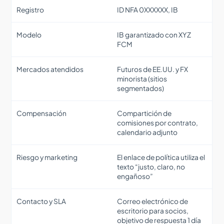
Registro
ID NFA 0XXXXXX, IB
Modelo
IB garantizado con XYZ
FCM
Mercados atendidos
Futuros de EE.UU. y FX
minorista (sitios
segmentados)
Compensación
Compartición de
comisiones por contrato,
calendario adjunto
Riesgo y marketing
El enlace de política utiliza el
texto “justo, claro, no
engañoso”
Contacto y SLA
Correo electrónico de
escritorio para socios,
objetivo de respuesta 1 día