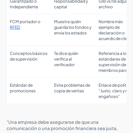
Garantizado o
responsabilidad y
GIB vs IIB adjunta 
Independiente
capital
archivo
FCM portador o
Muestra quién
Nombre más
RFED
guarda los fondos y
ejemplo de
envía los estados
declaración o
acuerdo de client
Conceptos básicos
Te dice quién
Referencia a los
de supervisión
verifica al
estándares de
verificador
supervisión de
miembros para IB
Estándar de
Evita problemas de
Enlace de política
promociones
copia de ventas
“Justo, claro y no
engañoso”
“Una empresa debe asegurarse de que una
comunicación o una promoción financiera sea justa,