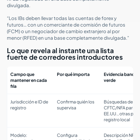
divulgada.
“Los IBs deben llevar todas las cuentas de forex y
futuros… con un comerciante de comisión de futuros
(FCM) o un negociador de cambio extranjero al por
menor (RFED) en una base completamente divulgada.”
Lo que revela al instante una lista
fuerte de corredores introductores
Campo que
Por qué importa
Evidencia bander
mantener en cada
verde
fila
Jurisdicción e ID de
Confirma quién los
Búsquedas de
registro
supervisa
CFTC/NFA para
EE.UU., otras por
registro local
Modelo:
Configura
Descripción NFA 