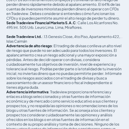
perder dinero rápidamente debido al apalancamiento. El 64% de las
cuentas de inversores minoristas pierden dinero al operar con CFDs
en Tradeview. Debes considerar si entiendes cómo funcionan los
CFDs y si puedes permitirte asumir el alto riesgo de perder tu dinero.
Sede Tradeview Financial Markets S.A.C
: Calle Los Alcanfores No.
495 Int. 505 Urb. Leuro Lima. Lima, Miraflores.
Sede Tradeview Ltd.
: 13 Genesis Close, 4to Piso, Apartamento 422,
Islas Caimán
Advertencia de alto riesgo
: El trading de divisas conlleva un alto nivel
de riesgo que puede no ser adecuado para todos los inversores. El
apalancamiento crea un riesgo adicional y una mayor exposición a
pérdidas. Antes de decidir operar con divisas, considera
cuidadosamente tus objetivos de inversión, nivel de experiencia y
tolerancia al riesgo. Podrías perder parte o la totalidad de tu inversión
inicial; no inviertas dinero que no puedas permitirte perder. Infórmate
sobre los riesgos asociados con el trading de divisas y busca
asesoramiento de un asesor financiero o fiscal independiente si
tienes alguna duda.
Advertencia informativa
: Tradeview proporciona referencias y
enlaces a blogs seleccionados y otras fuentes de información
económica y de mercado como servicio educativo a sus clientes y
prospectos, y no respalda las opiniones o recomendaciones de los
blogs u otras fuentes de información. Se aconseja a los clientes y
prospectos considerar cuidadosamente las opiniones y análisis
ofrecidos en los blogs o en otras fuentes de información en el
contexto de su propio análisis y toma de decisiones. Ninguno de los
blogs u otras fuentes de información debe considerarse como un