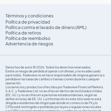
Términos y condiciones
Política de privacidad
Política contra el lavado de dinero (AML)
Política de retiros
Política de reembolso
Advertencia de riesgos
Derechos de autor © 2026. Todos los derechos reservados.
Existe un riesgo de pérdida al operar con divisas, y no es adecuado
para todos. Tradeview no se hace responsable de ninguna ganancia o
pérdida en las tasas de cambio o transacciones durante cualquier
operación.
Los servicios y productos ofrecidos por Tradeview Financial Markets
S.A.C. y Tradeview Ltd. no se ofrecen dentro de los Estados Unidos
(EE. UU.) y no se ofrecen a personas estadounidenses, según se
define en la ley de EE. UU. La información en este sitio web no está
dirigida a residentes de ningún país donde el comercio de FX y/o
CFDs esté restringido o prohibido por leyes o regulaciones locales.
Los CFDs son instrumentos complejos y conllevan un alto riesgo de