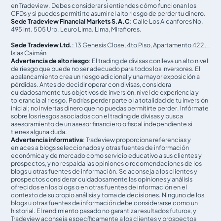
en Tradeview. Debes considerar si entiendes cómo funcionan los
CFDs y si puedes permitirte asumir el alto riesgo de perder tu dinero.
Sede Tradeview Financial Markets S.A.C
: Calle Los Alcanfores No.
495 Int. 505 Urb. Leuro Lima. Lima, Miraflores.
Sede Tradeview Ltd.
: 13 Genesis Close, 4to Piso, Apartamento 422,
Islas Caimán
Advertencia de alto riesgo
: El trading de divisas conlleva un alto nivel
de riesgo que puede no ser adecuado para todos los inversores. El
apalancamiento crea un riesgo adicional y una mayor exposición a
pérdidas. Antes de decidir operar con divisas, considera
cuidadosamente tus objetivos de inversión, nivel de experiencia y
tolerancia al riesgo. Podrías perder parte o la totalidad de tu inversión
inicial; no inviertas dinero que no puedas permitirte perder. Infórmate
sobre los riesgos asociados con el trading de divisas y busca
asesoramiento de un asesor financiero o fiscal independiente si
tienes alguna duda.
Advertencia informativa
: Tradeview proporciona referencias y
enlaces a blogs seleccionados y otras fuentes de información
económica y de mercado como servicio educativo a sus clientes y
prospectos, y no respalda las opiniones o recomendaciones de los
blogs u otras fuentes de información. Se aconseja a los clientes y
prospectos considerar cuidadosamente las opiniones y análisis
ofrecidos en los blogs o en otras fuentes de información en el
contexto de su propio análisis y toma de decisiones. Ninguno de los
blogs u otras fuentes de información debe considerarse como un
historial. El rendimiento pasado no garantiza resultados futuros, y
Tradeview aconseja específicamente a los clientes y prospectos