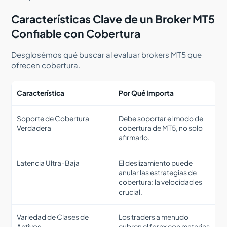
Características Clave de un Broker MT5
Confiable con Cobertura
Desglosémos qué buscar al evaluar brokers MT5 que
ofrecen cobertura.
Característica
Por Qué Importa
Soporte de Cobertura
Debe soportar el modo de
Verdadera
cobertura de MT5, no solo
afirmarlo.
Latencia Ultra-Baja
El deslizamiento puede
anular las estrategias de
cobertura: la velocidad es
crucial.
Variedad de Clases de
Los traders a menudo
Activos
cubren el forex con materias