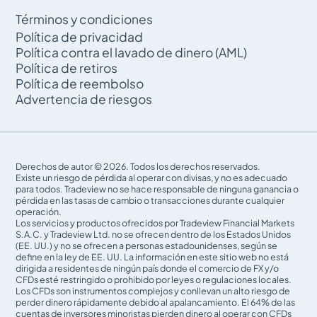
Términos y condiciones
Política de privacidad
Política contra el lavado de dinero (AML)
Política de retiros
Política de reembolso
Advertencia de riesgos
Derechos de autor © 2026. Todos los derechos reservados.
Existe un riesgo de pérdida al operar con divisas, y no es adecuado
para todos. Tradeview no se hace responsable de ninguna ganancia o
pérdida en las tasas de cambio o transacciones durante cualquier
operación.
Los servicios y productos ofrecidos por Tradeview Financial Markets
S.A.C. y Tradeview Ltd. no se ofrecen dentro de los Estados Unidos
(EE. UU.) y no se ofrecen a personas estadounidenses, según se
define en la ley de EE. UU. La información en este sitio web no está
dirigida a residentes de ningún país donde el comercio de FX y/o
CFDs esté restringido o prohibido por leyes o regulaciones locales.
Los CFDs son instrumentos complejos y conllevan un alto riesgo de
perder dinero rápidamente debido al apalancamiento. El 64% de las
cuentas de inversores minoristas pierden dinero al operar con CFDs