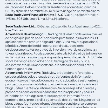
cuentas de inversores minoristas pierden dinero al operar con CFDs
en Tradeview. Debes considerar si entiendes cómo funcionan los
CFDs y si puedes permitirte asumir el alto riesgo de perder tu dinero.
Sede Tradeview Financial Markets S.A.C
: Calle Los Alcanfores No.
495 Int. 505 Urb. Leuro Lima. Lima, Miraflores.
Sede Tradeview Ltd.
: 13 Genesis Close, 4to Piso, Apartamento 422,
Islas Caimán
Advertencia de alto riesgo
: El trading de divisas conlleva un alto nivel
de riesgo que puede no ser adecuado para todos los inversores. El
apalancamiento crea un riesgo adicional y una mayor exposición a
pérdidas. Antes de decidir operar con divisas, considera
cuidadosamente tus objetivos de inversión, nivel de experiencia y
tolerancia al riesgo. Podrías perder parte o la totalidad de tu inversión
inicial; no inviertas dinero que no puedas permitirte perder. Infórmate
sobre los riesgos asociados con el trading de divisas y busca
asesoramiento de un asesor financiero o fiscal independiente si
tienes alguna duda.
Advertencia informativa
: Tradeview proporciona referencias y
enlaces a blogs seleccionados y otras fuentes de información
económica y de mercado como servicio educativo a sus clientes y
prospectos, y no respalda las opiniones o recomendaciones de los
blogs u otras fuentes de información. Se aconseja a los clientes y
prospectos considerar cuidadosamente las opiniones y análisis
ofrecidos en los blogs o en otras fuentes de información en el
contexto de su propio análisis y toma de decisiones. Ninguno de los
blogs u otras fuentes de información debe considerarse como un
historial. El rendimiento pasado no garantiza resultados futuros, y