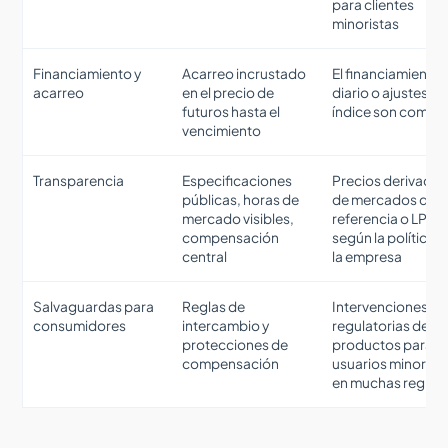
para clientes
minoristas
Financiamiento y
Acarreo incrustado
El financiamiento
acarreo
en el precio de
diario o ajustes de
futuros hasta el
índice son comun
vencimiento
Transparencia
Especificaciones
Precios derivado
públicas, horas de
de mercados de
mercado visibles,
referencia o LPs
compensación
según la política 
central
la empresa
Salvaguardas para
Reglas de
Intervenciones
consumidores
intercambio y
regulatorias de
protecciones de
productos para
compensación
usuarios minorist
en muchas region