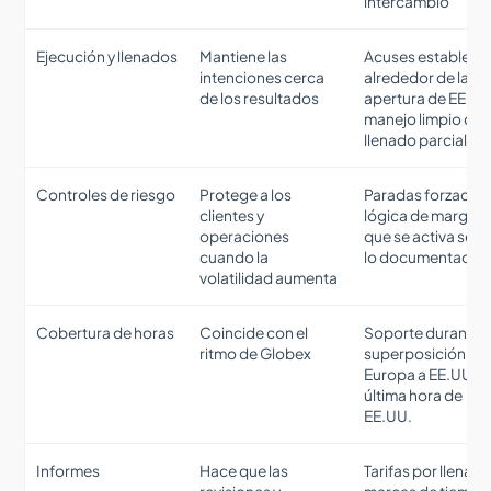
intercambio
Ejecución y llenados
Mantiene las
Acuses estables
intenciones cerca
alrededor de la
de los resultados
apertura de EE.UU
manejo limpio de
llenado parcial
Controles de riesgo
Protege a los
Paradas forzadas
clientes y
lógica de margen
operaciones
que se activa seg
cuando la
lo documentado
volatilidad aumenta
Cobertura de horas
Coincide con el
Soporte durante l
ritmo de Globex
superposición de
Europa a EE.UU. y 
última hora de
EE.UU.
Informes
Hace que las
Tarifas por llenado