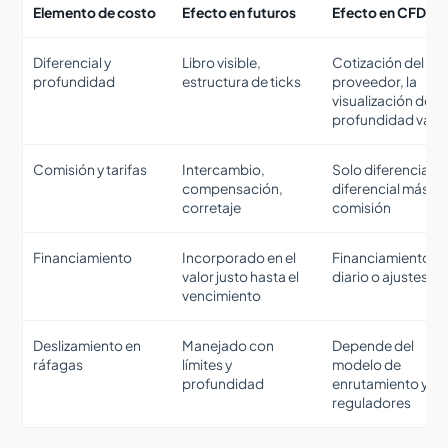
Elemento de costo
Efecto en futuros
Efecto en CFD
Diferencial y
Libro visible,
Cotización del
profundidad
estructura de ticks
proveedor, la
visualización de
profundidad varía
Comisión y tarifas
Intercambio,
Solo diferencial o
compensación,
diferencial más
corretaje
comisión
Financiamiento
Incorporado en el
Financiamiento
valor justo hasta el
diario o ajustes
vencimiento
Deslizamiento en
Manejado con
Depende del
ráfagas
límites y
modelo de
profundidad
enrutamiento y
reguladores