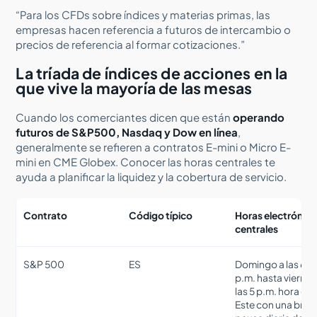
“Para los CFDs sobre índices y materias primas, las
empresas hacen referencia a futuros de intercambio o
precios de referencia al formar cotizaciones.”
La tríada de índices de acciones en la
que vive la mayoría de las mesas
Cuando los comerciantes dicen que están
operando
futuros de S&P500, Nasdaq y Dow en línea
,
generalmente se refieren a contratos E-mini o Micro E-
mini en CME Globex. Conocer las horas centrales te
ayuda a planificar la liquidez y la cobertura de servicio.
Contrato
Código típico
Horas electrónica
centrales
S&P 500
ES
Domingo a las 6
p.m. hasta viernes
las 5 p.m. hora del
Este con una brev