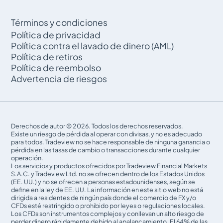
Términos y condiciones
Política de privacidad
Política contra el lavado de dinero (AML)
Política de retiros
Política de reembolso
Advertencia de riesgos
Derechos de autor © 2026. Todos los derechos reservados.
Existe un riesgo de pérdida al operar con divisas, y no es adecuado
para todos. Tradeview no se hace responsable de ninguna ganancia o
pérdida en las tasas de cambio o transacciones durante cualquier
operación.
Los servicios y productos ofrecidos por Tradeview Financial Markets
S.A.C. y Tradeview Ltd. no se ofrecen dentro de los Estados Unidos
(EE. UU.) y no se ofrecen a personas estadounidenses, según se
define en la ley de EE. UU. La información en este sitio web no está
dirigida a residentes de ningún país donde el comercio de FX y/o
CFDs esté restringido o prohibido por leyes o regulaciones locales.
Los CFDs son instrumentos complejos y conllevan un alto riesgo de
perder dinero rápidamente debido al apalancamiento. El 64% de las