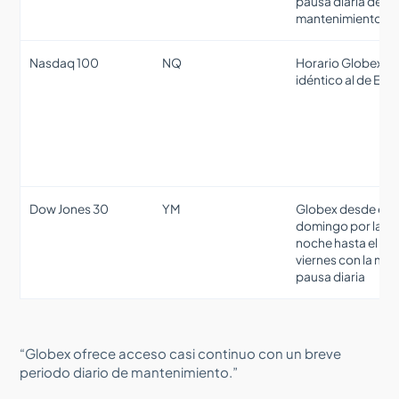
pausa diaria de
mantenimiento
Nasdaq 100
NQ
Horario Globex ca
idéntico al de ES
Dow Jones 30
YM
Globex desde el
domingo por la
noche hasta el
viernes con la mi
pausa diaria
“Globex ofrece acceso casi continuo con un breve
periodo diario de mantenimiento.”