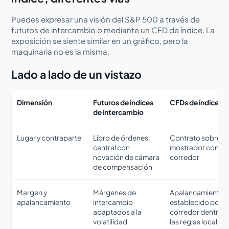
Puedes expresar una visión del S&P 500 a través de
futuros de intercambio o mediante un CFD de índice. La
exposición se siente similar en un gráfico, pero la
maquinaria no es la misma.
Lado a lado de un vistazo
Dimensión
Futuros de índices
CFDs de índices
de intercambio
Lugar y contraparte
Libro de órdenes
Contrato sobre el
central con
mostrador con tu
novación de cámara
corredor
de compensación
Margen y
Márgenes de
Apalancamiento
apalancamiento
intercambio
establecido por el
adaptados a la
corredor dentro 
volatilidad
las reglas locales