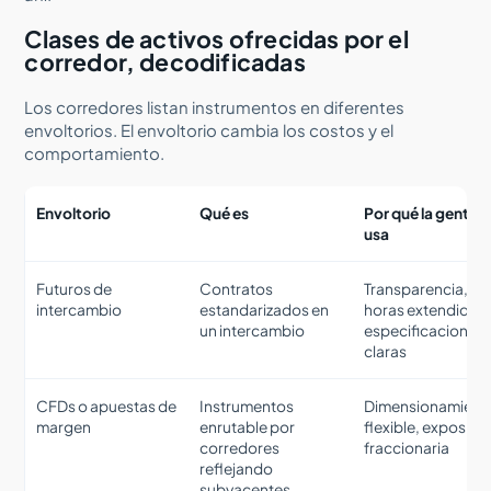
Clases de activos ofrecidas por el
corredor, decodificadas
Los corredores listan instrumentos en diferentes
envoltorios. El envoltorio cambia los costos y el
comportamiento.
Envoltorio
Qué es
Por qué la gente l
usa
Futuros de
Contratos
Transparencia,
intercambio
estandarizados en
horas extendidas,
un intercambio
especificaciones
claras
CFDs o apuestas de
Instrumentos
Dimensionamient
margen
enrutable por
flexible, exposici
corredores
fraccionaria
reflejando
subyacentes