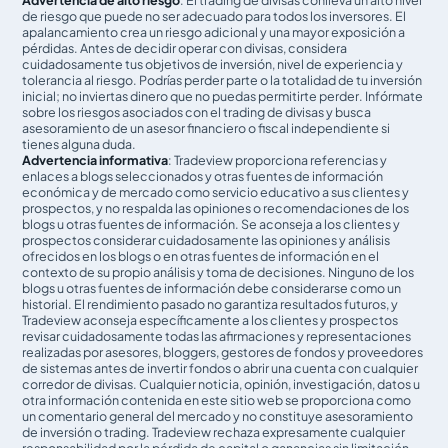
Advertencia de alto riesgo
: El trading de divisas conlleva un alto nivel
de riesgo que puede no ser adecuado para todos los inversores. El
apalancamiento crea un riesgo adicional y una mayor exposición a
pérdidas. Antes de decidir operar con divisas, considera
cuidadosamente tus objetivos de inversión, nivel de experiencia y
tolerancia al riesgo. Podrías perder parte o la totalidad de tu inversión
inicial; no inviertas dinero que no puedas permitirte perder. Infórmate
sobre los riesgos asociados con el trading de divisas y busca
asesoramiento de un asesor financiero o fiscal independiente si
tienes alguna duda.
Advertencia informativa
: Tradeview proporciona referencias y
enlaces a blogs seleccionados y otras fuentes de información
económica y de mercado como servicio educativo a sus clientes y
prospectos, y no respalda las opiniones o recomendaciones de los
blogs u otras fuentes de información. Se aconseja a los clientes y
prospectos considerar cuidadosamente las opiniones y análisis
ofrecidos en los blogs o en otras fuentes de información en el
contexto de su propio análisis y toma de decisiones. Ninguno de los
blogs u otras fuentes de información debe considerarse como un
historial. El rendimiento pasado no garantiza resultados futuros, y
Tradeview aconseja específicamente a los clientes y prospectos
revisar cuidadosamente todas las afirmaciones y representaciones
realizadas por asesores, bloggers, gestores de fondos y proveedores
de sistemas antes de invertir fondos o abrir una cuenta con cualquier
corredor de divisas. Cualquier noticia, opinión, investigación, datos u
otra información contenida en este sitio web se proporciona como
un comentario general del mercado y no constituye asesoramiento
de inversión o trading. Tradeview rechaza expresamente cualquier