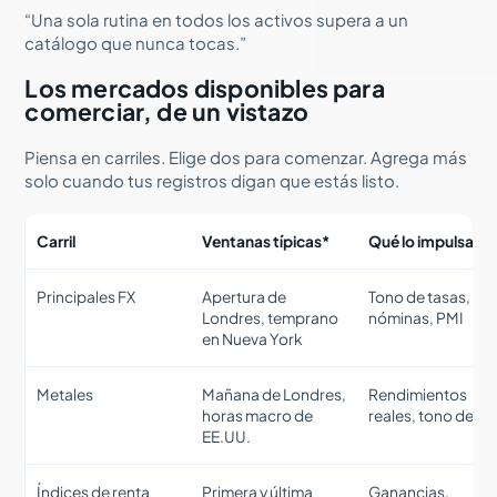
“Una sola rutina en todos los activos supera a un
catálogo que nunca tocas.”
Los mercados disponibles para
comerciar, de un vistazo
Piensa en carriles. Elige dos para comenzar. Agrega más
solo cuando tus registros digan que estás listo.
Carril
Ventanas típicas*
Qué lo impulsa
Principales FX
Apertura de
Tono de tasas, IPC
Londres, temprano
nóminas, PMI
en Nueva York
Metales
Mañana de Londres,
Rendimientos
horas macro de
reales, tono del 
EE.UU.
Índices de renta
Primera y última
Ganancias,