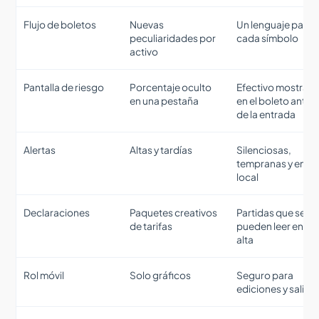
Flujo de boletos
Nuevas
Un lenguaje para
peculiaridades por
cada símbolo
activo
Pantalla de riesgo
Porcentaje oculto
Efectivo mostrad
en una pestaña
en el boleto antes
de la entrada
Alertas
Altas y tardías
Silenciosas,
tempranas y en ho
local
Declaraciones
Paquetes creativos
Partidas que se
de tarifas
pueden leer en vo
alta
Rol móvil
Solo gráficos
Seguro para
ediciones y salida