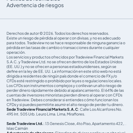
Advertencia de riesgos
Derechos de autor © 2026. Todos los derechos reservados.
Existe un riesgo de pérdida al operar con divisas, y no es adecuado
para todos. Tradeview no se hace responsable de ninguna ganancia o
pérdida en las tasas de cambio o transacciones durante cualquier
operación.
Los servicios y productos ofrecidos por Tradeview Financial Markets
S.A.C. y Tradeview Ltd. no se ofrecen dentro de los Estados Unidos
(EE. UU.) y no se ofrecen a personas estadounidenses, según se
define en la ley de EE. UU. La información en este sitio web no está
dirigida a residentes de ningún país donde el comercio de FX y/o
CFDs esté restringido o prohibido por leyes o regulaciones locales.
Los CFDs son instrumentos complejos y conllevan un alto riesgo de
perder dinero rápidamente debido al apalancamiento. El 64% de las
cuentas de inversores minoristas pierden dinero al operar con CFDs
en Tradeview. Debes considerar si entiendes cómo funcionan los
CFDs y si puedes permitirte asumir el alto riesgo de perder tu dinero.
Sede Tradeview Financial Markets S.A.C
: Calle Los Alcanfores No.
495 Int. 505 Urb. Leuro Lima. Lima, Miraflores.
Sede Tradeview Ltd.
: 13 Genesis Close, 4to Piso, Apartamento 422,
Islas Caimán