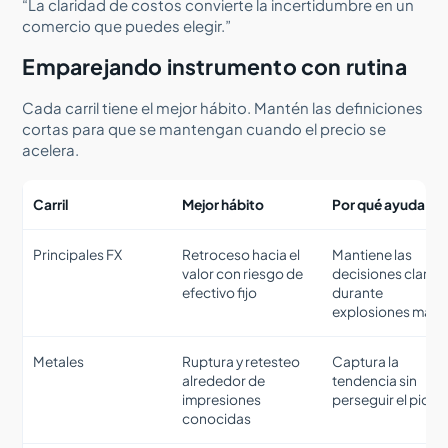
“La claridad de costos convierte la incertidumbre en un
comercio que puedes elegir.”
Emparejando instrumento con rutina
Cada carril tiene el mejor hábito. Mantén las definiciones
cortas para que se mantengan cuando el precio se
acelera.
Carril
Mejor hábito
Por qué ayuda
Principales FX
Retroceso hacia el
Mantiene las
valor con riesgo de
decisiones claras
efectivo fijo
durante
explosiones macr
Metales
Ruptura y retesteo
Captura la
alrededor de
tendencia sin
impresiones
perseguir el pico
conocidas