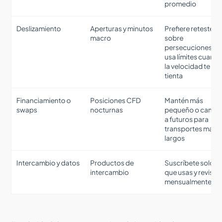
promedio
Deslizamiento
Aperturas y minutos
Prefiere retesteos
macro
sobre
persecuciones y
usa límites cuand
la velocidad te
tienta
Financiamiento o
Posiciones CFD
Mantén más
swaps
nocturnas
pequeño o cambi
a futuros para
transportes más
largos
Intercambio y datos
Productos de
Suscríbete solo a 
intercambio
que usas y revisa
mensualmente