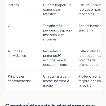
Índices
Cuadra la apertura,
Estructura minuto
comercia el
rápidos en pasos
retesteo
repetibles
Oil
Tamaño más
Acepta la volatili
pequeño y espacio
sin drama
más amplio en
informes
Acciones
Respeta los
Evita los llenados
individuales
primeros 30
ruidosos en las
minutos para el
brechas de
descubrimiento
premercado
Principales
Una ventana de
Protege la energía
criptomonedas
noche, no toda la
mejora la calidad 
noche
la revisión
Características de la plataforma que