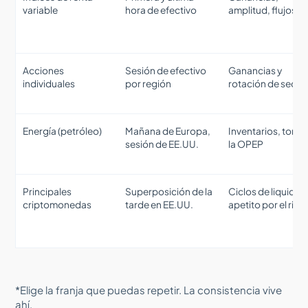
variable
hora de efectivo
amplitud, flujos
Acciones
Sesión de efectivo
Ganancias y
individuales
por región
rotación de secto
Energía (petróleo)
Mañana de Europa,
Inventarios, tono 
sesión de EE.UU.
la OPEP
Principales
Superposición de la
Ciclos de liquidez,
criptomonedas
tarde en EE.UU.
apetito por el rie
*Elige la franja que puedas repetir. La consistencia vive
ahí.