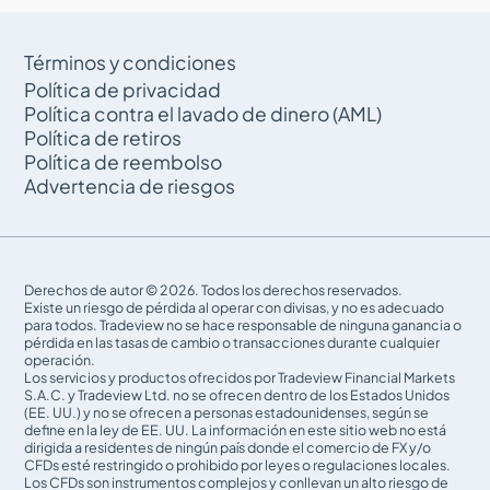
Términos y condiciones
Política de privacidad
Política contra el lavado de dinero (AML)
Política de retiros
Política de reembolso
Advertencia de riesgos
Derechos de autor © 2026. Todos los derechos reservados.
Existe un riesgo de pérdida al operar con divisas, y no es adecuado
para todos. Tradeview no se hace responsable de ninguna ganancia o
pérdida en las tasas de cambio o transacciones durante cualquier
operación.
Los servicios y productos ofrecidos por Tradeview Financial Markets
S.A.C. y Tradeview Ltd. no se ofrecen dentro de los Estados Unidos
(EE. UU.) y no se ofrecen a personas estadounidenses, según se
define en la ley de EE. UU. La información en este sitio web no está
dirigida a residentes de ningún país donde el comercio de FX y/o
CFDs esté restringido o prohibido por leyes o regulaciones locales.
Los CFDs son instrumentos complejos y conllevan un alto riesgo de