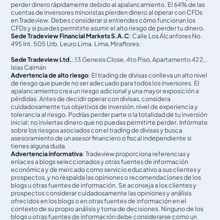
perder dinero rápidamente debido al apalancamiento. El 64% de las
cuentas de inversores minoristas pierden dinero al operar con CFDs
en Tradeview. Debes considerar si entiendes cómo funcionan los
CFDs y si puedes permitirte asumir el alto riesgo de perder tu dinero.
Sede Tradeview Financial Markets S.A.C
: Calle Los Alcanfores No.
495 Int. 505 Urb. Leuro Lima. Lima, Miraflores.
Sede Tradeview Ltd.
: 13 Genesis Close, 4to Piso, Apartamento 422,
Islas Caimán
Advertencia de alto riesgo
: El trading de divisas conlleva un alto nivel
de riesgo que puede no ser adecuado para todos los inversores. El
apalancamiento crea un riesgo adicional y una mayor exposición a
pérdidas. Antes de decidir operar con divisas, considera
cuidadosamente tus objetivos de inversión, nivel de experiencia y
tolerancia al riesgo. Podrías perder parte o la totalidad de tu inversión
inicial; no inviertas dinero que no puedas permitirte perder. Infórmate
sobre los riesgos asociados con el trading de divisas y busca
asesoramiento de un asesor financiero o fiscal independiente si
tienes alguna duda.
Advertencia informativa
: Tradeview proporciona referencias y
enlaces a blogs seleccionados y otras fuentes de información
económica y de mercado como servicio educativo a sus clientes y
prospectos, y no respalda las opiniones o recomendaciones de los
blogs u otras fuentes de información. Se aconseja a los clientes y
prospectos considerar cuidadosamente las opiniones y análisis
ofrecidos en los blogs o en otras fuentes de información en el
contexto de su propio análisis y toma de decisiones. Ninguno de los
blogs u otras fuentes de información debe considerarse como un