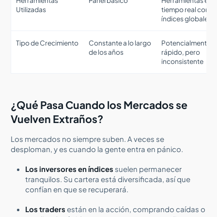
Herramientas
Panel básico
Herramientas en
Utilizadas
tiempo real como
índices globales
Tipo de Crecimiento
Constante a lo largo
Potencialmente
de los años
rápido, pero
inconsistente
¿Qué Pasa Cuando los Mercados se
Vuelven Extraños?
Los mercados no siempre suben. A veces se
desploman, y es cuando la gente entra en pánico.
Los inversores en índices
suelen permanecer
tranquilos. Su cartera está diversificada, así que
confían en que se recuperará.
Los traders
están en la acción, comprando caídas o