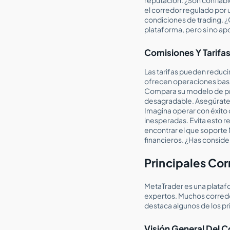
el corredor regulado por 
condiciones de trading. ¿
plataforma, pero si no apo
Comisiones Y Tarifas
Las tarifas pueden reducir
ofrecen operaciones basa
Compara su modelo de pre
desagradable. Asegúrate d
Imagina operar con éxito 
inesperadas. Evita esto r
encontrar el que soporte M
financieros. ¿Has consid
Principales Co
MetaTrader es una platafo
expertos. Muchos corredo
destaca algunos de los p
Visión General Del C