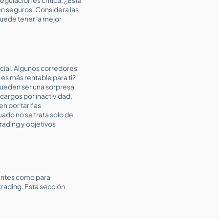
én seguros. Considera las
puede tener la mejor
ncial. Algunos corredores
s más rentable para ti?
pueden ser una sorpresa
cargos por inactividad.
n por tarifas
uado no se trata solo de
rading y objetivos
iantes como para
rading. Esta sección