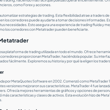
ncieros, como Forex y acciones.
tomatizar estrategias de trading. Esta flexibilidad atrae a traders d
n los corredores puede ayudarte a tomar decisiones informadas. Es 
tus necesidades. Esto asegura una experiencia de trading fluida y mej
mo los corredores con Metatrader pueden beneficiarte.
 Metatrader
sa plataforma de trading utilizada en todo el mundo. Ofrece herrami
 corredores proporcionan MetaTrader, haciéndola popular. Su interfa
cados fácilmente. Exploremos su historia y por qué la eligen los traders
er
lada por MetaQuotes Software en 2002. Comenzó como MetaTrader 1,
entes versiones mejoraron sus características. MetaTrader 4 fue lanzad
ders. Ofrecía mejores herramientas de gráficos y opciones de persona
ó más características y clases de activos. Esta evolución hizo de Met
s.