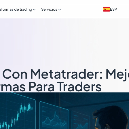


ESP
aformas de trading
Servicios
 Con Metatrader: Mej
rmas Para Traders