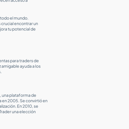
e todo el mundo.
crucial encontrar un
ora tu potencial de
entas para traders de
z amigable ayuda a los
.
 una plataforma de
a en 2005. Se convirtió en
lización. En 2010, se
aTrader una elección