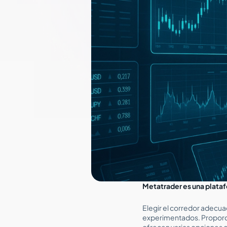
Metatrader es una plataf
Elegir el corredor adecua
experimentados. Proporci
ofrecen varias opciones 