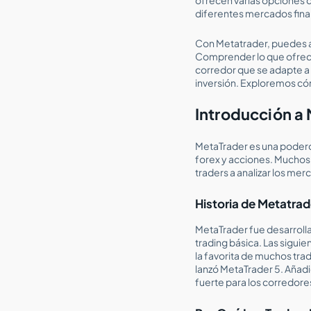
diferentes mercados fina
Con Metatrader, puedes au
Comprender lo que ofrece
corredor que se adapte a 
inversión. Exploremos có
Introducción a
MetaTrader es una podero
forex y acciones. Muchos
traders a analizar los mer
Historia de Metatrad
MetaTrader fue desarrol
trading básica. Las sigui
la favorita de muchos tra
lanzó MetaTrader 5. Añadi
fuerte para los corredore