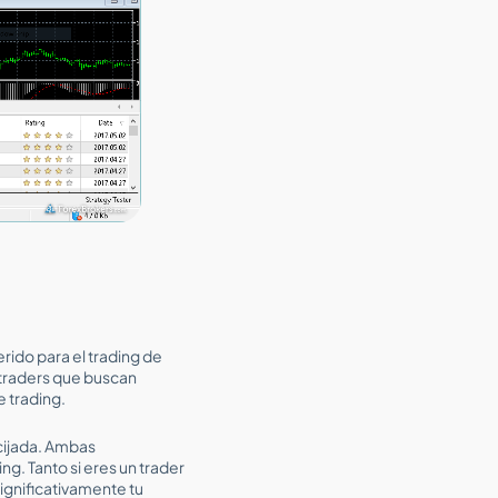
rido para el trading de
 traders que buscan
 trading.
ucijada. Ambas
g. Tanto si eres un trader
gnificativamente tu