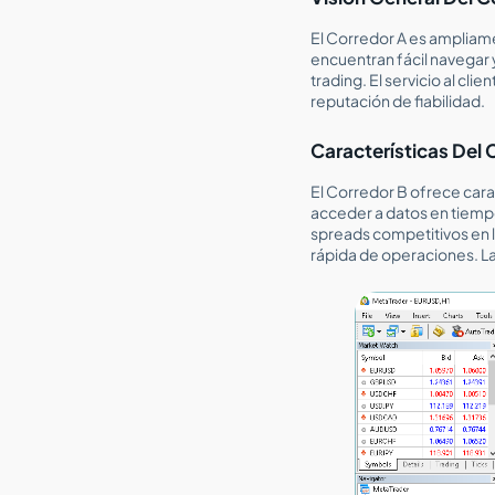
El Corredor A es ampliame
encuentran fácil navegar 
trading. El servicio al cl
reputación de fiabilidad.
Características Del 
El Corredor B ofrece cara
acceder a datos en tiempo
spreads competitivos en la
rápida de operaciones. La