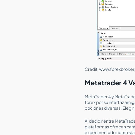
Credit: www.forexbroke
Metatrader 4 V
MetaTrader 4 y MetaTrader
forex por su interfaz ami
opciones diversas. Elegir
Al decidir entre MetaTrad
plataformas ofrecen carac
experimentado como si ap