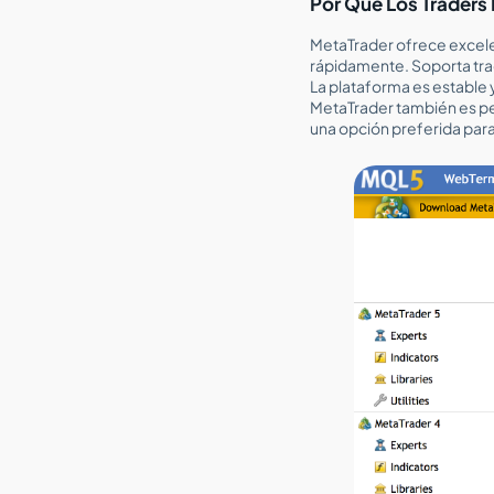
Por Qué Los Traders 
MetaTrader ofrece excele
rápidamente. Soporta tra
La plataforma es estable y
MetaTrader también es per
una opción preferida par