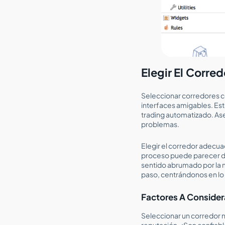
Elegir El Corr
Seleccionar corredores c
interfaces amigables. Es
trading automatizado. Ase
problemas.
Elegir el corredor adecua
proceso puede parecer des
sentido abrumado por la 
paso, centrándonos en lo
Factores A Consider
Seleccionar un corredor 
reputación. ¿Son confiable