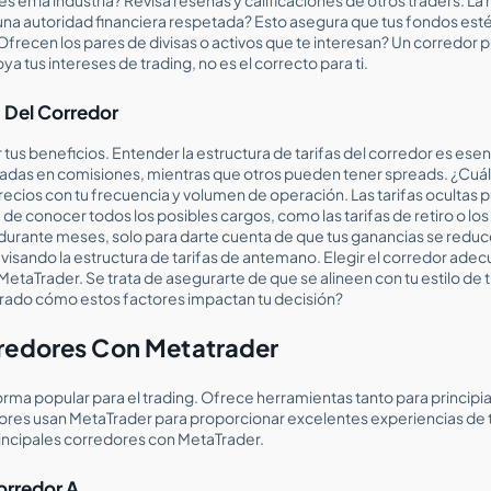
una autoridad financiera respetada? Esto asegura que tus fondos est
Ofrecen los pares de divisas o activos que te interesan? Un corredor 
ya tus intereses de trading, no es el correcto para ti.
 Del Corredor
 tus beneficios. Entender la estructura de tarifas del corredor es ese
das en comisiones, mientras que otros pueden tener spreads. ¿Cuál e
cios con tu frecuencia y volumen de operación. Las tarifas ocultas 
e conocer todos los posibles cargos, como las tarifas de retiro o los 
durante meses, solo para darte cuenta de que tus ganancias se reduce
evisando la estructura de tarifas de antemano. Elegir el corredor adec
etaTrader. Se trata de asegurarte de que se alineen con tu estilo de t
erado cómo estos factores impactan tu decisión?
rredores Con Metatrader
rma popular para el trading. Ofrece herramientas tanto para princip
res usan MetaTrader para proporcionar excelentes experiencias de t
rincipales corredores con MetaTrader.
orredor A