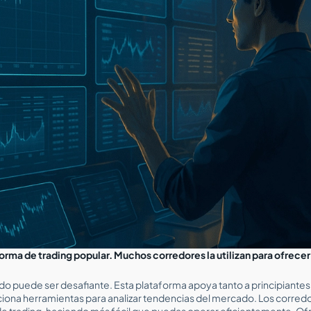
orma de trading popular. Muchos corredores la utilizan para ofrecer
do puede ser desafiante. Esta plataforma apoya tanto a principiante
ona herramientas para analizar tendencias del mercado. Los corred
de trading, haciendo más fácil que puedas operar eficientemente. O