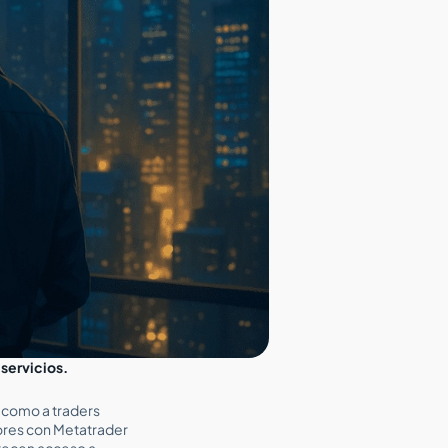
 servicios.
s como a traders
ores con Metatrader
frecen acceso a