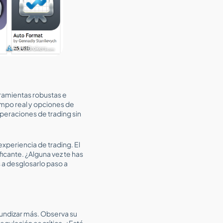
rramientas robustas e
empo real y opciones de
peraciones de trading sin
xperiencia de trading. El
icante. ¿Alguna vez te has
 a desglosarlo paso a
fundizar más. Observa su
egulación es crítica. ¿Está