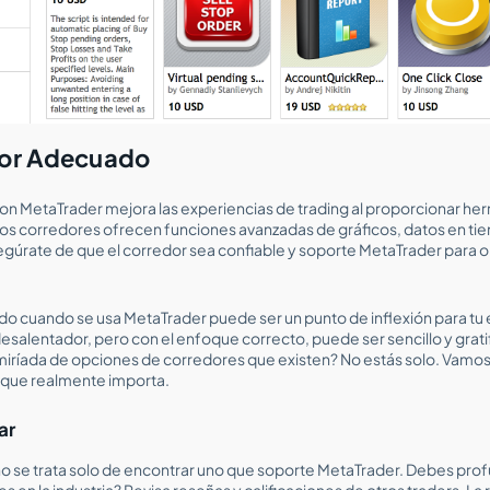
edor Adecuado
on MetaTrader mejora las experiencias de trading al proporcionar he
tos corredores ofrecen funciones avanzadas de gráficos, datos en ti
gúrate de que el corredor sea confiable y soporte MetaTrader para o
do cuando se usa MetaTrader puede ser un punto de inflexión para tu e
alentador, pero con el enfoque correcto, puede ser sencillo y gratif
miríada de opciones de corredores que existen? No estás solo. Vamos
 que realmente importa.
ar
no se trata solo de encontrar uno que soporte MetaTrader. Debes pro
s en la industria? Revisa reseñas y calificaciones de otros traders. La r