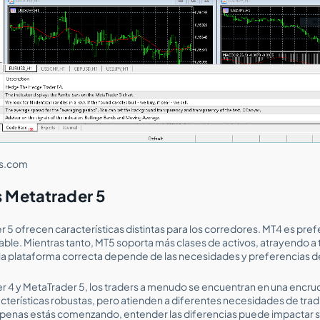
rs.com
s Metatrader 5
 5 ofrecen características distintas para los corredores. MT4 es prefe
gable. Mientras tanto, MT5 soporta más clases de activos, atrayendo a
 la plataforma correcta depende de las necesidades y preferencias de
er 4 y MetaTrader 5, los traders a menudo se encuentran en una encr
terísticas robustas, pero atienden a diferentes necesidades de tradin
enas estás comenzando, entender las diferencias puede impactar si