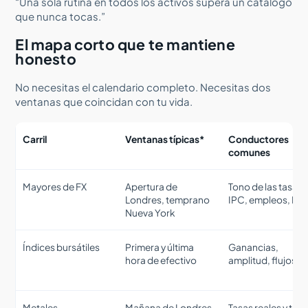
“Una sola rutina en todos los activos supera un catálogo
que nunca tocas.”
El mapa corto que te mantiene
honesto
No necesitas el calendario completo. Necesitas dos
ventanas que coincidan con tu vida.
Carril
Ventanas típicas*
Conductores
comunes
Mayores de FX
Apertura de
Tono de las tasas,
Londres, temprano
IPC, empleos, PM
Nueva York
Índices bursátiles
Primera y última
Ganancias,
hora de efectivo
amplitud, flujos
Metales
Mañana de Londres,
Tasas reales y ton