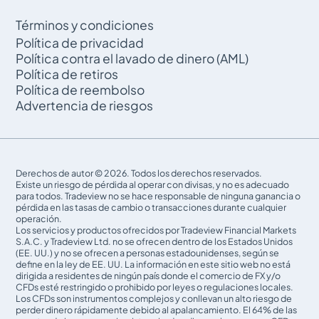
Términos y condiciones
Política de privacidad
Política contra el lavado de dinero (AML)
Política de retiros
Política de reembolso
Advertencia de riesgos
Derechos de autor © 2026. Todos los derechos reservados.
Existe un riesgo de pérdida al operar con divisas, y no es adecuado
para todos. Tradeview no se hace responsable de ninguna ganancia o
pérdida en las tasas de cambio o transacciones durante cualquier
operación.
Los servicios y productos ofrecidos por Tradeview Financial Markets
S.A.C. y Tradeview Ltd. no se ofrecen dentro de los Estados Unidos
(EE. UU.) y no se ofrecen a personas estadounidenses, según se
define en la ley de EE. UU. La información en este sitio web no está
dirigida a residentes de ningún país donde el comercio de FX y/o
CFDs esté restringido o prohibido por leyes o regulaciones locales.
Los CFDs son instrumentos complejos y conllevan un alto riesgo de
perder dinero rápidamente debido al apalancamiento. El 64% de las