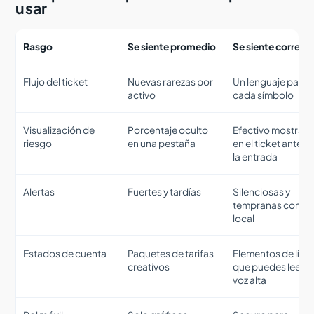
usar
Rasgo
Se siente promedio
Se siente correct
Flujo del ticket
Nuevas rarezas por
Un lenguaje para
activo
cada símbolo
Visualización de
Porcentaje oculto
Efectivo mostrad
riesgo
en una pestaña
en el ticket antes 
la entrada
Alertas
Fuertes y tardías
Silenciosas y
tempranas con ho
local
Estados de cuenta
Paquetes de tarifas
Elementos de líne
creativos
que puedes leer e
voz alta