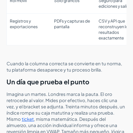
Rol móvil
Solo gráficos
Seguro para
ediciones y salida
Registros y
PDFs y capturas de
CSV y API que
exportaciones
pantalla
reconstruyen los
resultados
exactamente
Cuando la columna correcta se convierte en tu norma,
tu plataforma desaparece y tu proceso brilla.
Un día que prueba el punto
Imagina un martes. Londres marca la pauta. El oro
retrocede al valor. Mides por efectivo, haces clic una
vez, y el bracket se adjunta. Treinta minutos después, un
índice rompe su caja matutina y realiza una prueba.
Mismo
ticket
, misma matemática. Después del
almuerzo, una acción individual informa y ofrece una
reversión limpia en VWAP. Tamaño más pequeño, lógica