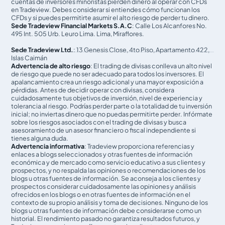
cuentas de inversores minoristas pierden dinero al operar con CFDs
en Tradeview. Debes considerar si entiendes cómo funcionan los
CFDs y si puedes permitirte asumir el alto riesgo de perder tu dinero.
Sede Tradeview Financial Markets S.A.C
: Calle Los Alcanfores No.
495 Int. 505 Urb. Leuro Lima. Lima, Miraflores.
Sede Tradeview Ltd.
: 13 Genesis Close, 4to Piso, Apartamento 422,
Islas Caimán
Advertencia de alto riesgo
: El trading de divisas conlleva un alto nivel
de riesgo que puede no ser adecuado para todos los inversores. El
apalancamiento crea un riesgo adicional y una mayor exposición a
pérdidas. Antes de decidir operar con divisas, considera
cuidadosamente tus objetivos de inversión, nivel de experiencia y
tolerancia al riesgo. Podrías perder parte o la totalidad de tu inversión
inicial; no inviertas dinero que no puedas permitirte perder. Infórmate
sobre los riesgos asociados con el trading de divisas y busca
asesoramiento de un asesor financiero o fiscal independiente si
tienes alguna duda.
Advertencia informativa
: Tradeview proporciona referencias y
enlaces a blogs seleccionados y otras fuentes de información
económica y de mercado como servicio educativo a sus clientes y
prospectos, y no respalda las opiniones o recomendaciones de los
blogs u otras fuentes de información. Se aconseja a los clientes y
prospectos considerar cuidadosamente las opiniones y análisis
ofrecidos en los blogs o en otras fuentes de información en el
contexto de su propio análisis y toma de decisiones. Ninguno de los
blogs u otras fuentes de información debe considerarse como un
historial. El rendimiento pasado no garantiza resultados futuros, y