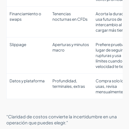
Financiamiento o
Tenencias
Acorta la duración
swaps
nocturnas en CFDs
usa futuros de
intercambio al
cargar más tiemp
Slippage
Aperturas y minutos
Prefiere pruebas 
macro
lugar de seguir
rupturas y usa
límites cuando la
velocidad te tient
Datos y plataforma
Profundidad,
Compra solo lo q
terminales, extras
usas, revisa
mensualmente
“Claridad de costos convierte la incertidumbre en una
operación que puedes elegir.”