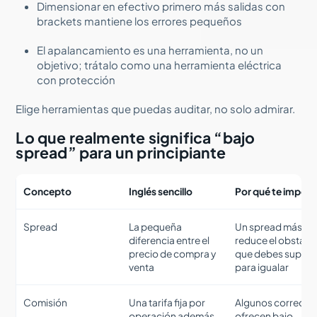
Dimensionar en efectivo primero más salidas con
brackets mantiene los errores pequeños
El apalancamiento es una herramienta, no un
objetivo; trátalo como una herramienta eléctrica
con protección
Elige herramientas que puedas auditar, no solo admirar.
Lo que realmente significa “bajo
spread” para un principiante
Concepto
Inglés sencillo
Por qué te import
Spread
La pequeña
Un spread más ba
diferencia entre el
reduce el obstácu
precio de compra y
que debes supera
venta
para igualar
Comisión
Una tarifa fija por
Algunos corredor
operación además
ofrecen bajo