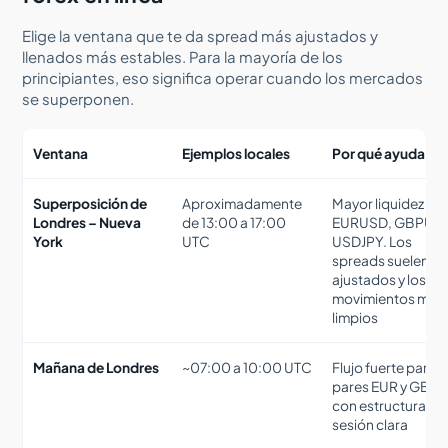
Elige la ventana que te da spread más ajustados y
llenados más estables. Para la mayoría de los
principiantes, eso significa operar cuando los mercados
se superponen.
Ventana
Ejemplos locales
Por qué ayuda
Superposición de
Aproximadamente
Mayor liquidez pa
Londres – Nueva
de 13:00 a 17:00
EURUSD, GBPUS
York
UTC
USDJPY. Los
spreads suelen se
ajustados y los
movimientos más
limpios
Mañana de Londres
~07:00 a 10:00 UTC
Flujo fuerte para
pares EUR y GBP
con estructura de
sesión clara