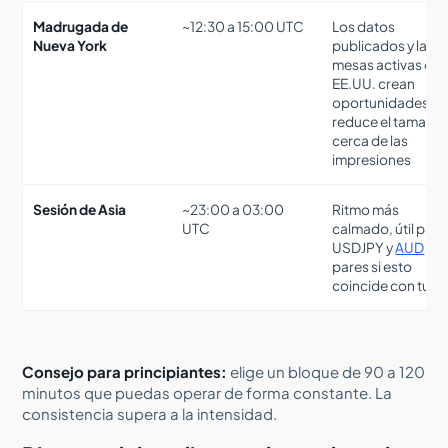
Madrugada de
~12:30 a 15:00 UTC
Los datos
Nueva York
publicados y las
mesas activas de
EE.UU. crean
oportunidades,
reduce el tamaño
cerca de las
impresiones
Sesión de Asia
~23:00 a 03:00
Ritmo más
UTC
calmado, útil para
USDJPY y
AUD
pares si esto
coincide con tu vi
Consejo para principiantes:
elige un bloque de 90 a 120
minutos que puedas operar de forma constante. La
consistencia supera a la intensidad.