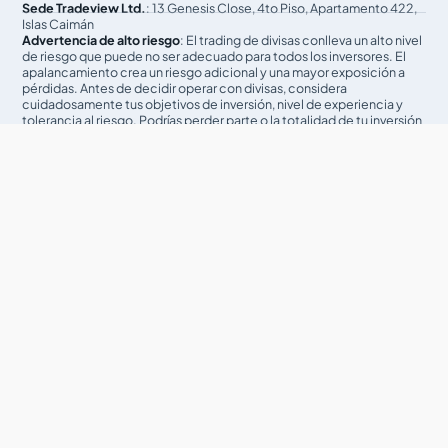
Sede Tradeview Ltd.
: 13 Genesis Close, 4to Piso, Apartamento 422,
Islas Caimán
Advertencia de alto riesgo
: El trading de divisas conlleva un alto nivel
de riesgo que puede no ser adecuado para todos los inversores. El
apalancamiento crea un riesgo adicional y una mayor exposición a
pérdidas. Antes de decidir operar con divisas, considera
cuidadosamente tus objetivos de inversión, nivel de experiencia y
tolerancia al riesgo. Podrías perder parte o la totalidad de tu inversión
inicial; no inviertas dinero que no puedas permitirte perder. Infórmate
sobre los riesgos asociados con el trading de divisas y busca
asesoramiento de un asesor financiero o fiscal independiente si
tienes alguna duda.
Advertencia informativa
: Tradeview proporciona referencias y
enlaces a blogs seleccionados y otras fuentes de información
económica y de mercado como servicio educativo a sus clientes y
prospectos, y no respalda las opiniones o recomendaciones de los
blogs u otras fuentes de información. Se aconseja a los clientes y
prospectos considerar cuidadosamente las opiniones y análisis
ofrecidos en los blogs o en otras fuentes de información en el
contexto de su propio análisis y toma de decisiones. Ninguno de los
blogs u otras fuentes de información debe considerarse como un
historial. El rendimiento pasado no garantiza resultados futuros, y
Tradeview aconseja específicamente a los clientes y prospectos
revisar cuidadosamente todas las afirmaciones y representaciones
realizadas por asesores, bloggers, gestores de fondos y proveedores
de sistemas antes de invertir fondos o abrir una cuenta con cualquier
corredor de divisas. Cualquier noticia, opinión, investigación, datos u
otra información contenida en este sitio web se proporciona como