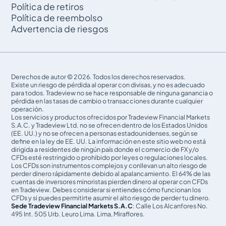
Política de retiros
Política de reembolso
Advertencia de riesgos
Derechos de autor © 2026. Todos los derechos reservados.
Existe un riesgo de pérdida al operar con divisas, y no es adecuado
para todos. Tradeview no se hace responsable de ninguna ganancia o
pérdida en las tasas de cambio o transacciones durante cualquier
operación.
Los servicios y productos ofrecidos por Tradeview Financial Markets
S.A.C. y Tradeview Ltd. no se ofrecen dentro de los Estados Unidos
(EE. UU.) y no se ofrecen a personas estadounidenses, según se
define en la ley de EE. UU. La información en este sitio web no está
dirigida a residentes de ningún país donde el comercio de FX y/o
CFDs esté restringido o prohibido por leyes o regulaciones locales.
Los CFDs son instrumentos complejos y conllevan un alto riesgo de
perder dinero rápidamente debido al apalancamiento. El 64% de las
cuentas de inversores minoristas pierden dinero al operar con CFDs
en Tradeview. Debes considerar si entiendes cómo funcionan los
CFDs y si puedes permitirte asumir el alto riesgo de perder tu dinero.
Sede Tradeview Financial Markets S.A.C
: Calle Los Alcanfores No.
495 Int. 505 Urb. Leuro Lima. Lima, Miraflores.