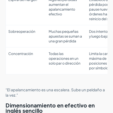
aumentan el
pérdida por dí
apalancamiento
pause nuevas
efectivo
órdenes hasta 
reinicio del ser
Sobreoperación
Muchas pequeñas
Dos intentos p
apuestas se suman a
y luego baja
una gran pérdida
Concentración
Todas las
Limita la canti
operaciones en un
máxima de
solo par o dirección
posiciones abi
por símbolo
“El apalancamiento es una escalera. Sube un peldaño a
la vez.”
Dimensionamiento en efectivo en
inglés sencillo