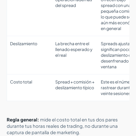
del spread
spread con una
pequeña comisió
lo que puede ser
aún más económi
en general
Deslizamiento
La brecha entre el
Spreads ajustado
llenado esperado y
significan poco si 
el real
deslizamiento es
desenfrenado en 
ventana
Costo total
Spread + comisión +
Este es el número 
deslizamiento típico
rastrear durante
veinte sesiones
Regla general:
mide el costo total en tus dos pares
durante tus horas reales de trading, no durante una
captura de pantalla de marketing.