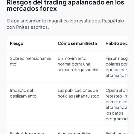
Riesgos del trading apalancado en los
mercados forex
El apalancamiento magnifica los resultados. Respétalo
con límites escritos.
Riesgo
Cómo se manifiesta
Hábito de pro
Sobredimensionamie
Un movimiento
Fija un riesgo e
nto
normal borra una
dólares por
semana de ganancias
operación y de
el tamaño flot
Impacto del
Las publicaciones de
Opera el prime
deslizamiento
noticias saltan tu stop
retesteo limpio
primer pico. R
el tamaño ante
los datos
programados
Espiral de margen
Algunas pérdidas
Establece un lí