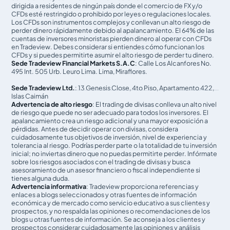
dirigida a residentes de ningún país donde el comercio de FX y/o
CFDs esté restringido o prohibido por leyes o regulaciones locales.
Los CFDs son instrumentos complejos y conllevan un alto riesgo de
perder dinero rápidamente debido al apalancamiento. El 64% de las
cuentas de inversores minoristas pierden dinero al operar con CFDs
en Tradeview. Debes considerar si entiendes cómo funcionan los
CFDs y si puedes permitirte asumir el alto riesgo de perder tu dinero.
Sede Tradeview Financial Markets S.A.C
: Calle Los Alcanfores No.
495 Int. 505 Urb. Leuro Lima. Lima, Miraflores.
Sede Tradeview Ltd.
: 13 Genesis Close, 4to Piso, Apartamento 422,
Islas Caimán
Advertencia de alto riesgo
: El trading de divisas conlleva un alto nivel
de riesgo que puede no ser adecuado para todos los inversores. El
apalancamiento crea un riesgo adicional y una mayor exposición a
pérdidas. Antes de decidir operar con divisas, considera
cuidadosamente tus objetivos de inversión, nivel de experiencia y
tolerancia al riesgo. Podrías perder parte o la totalidad de tu inversión
inicial; no inviertas dinero que no puedas permitirte perder. Infórmate
sobre los riesgos asociados con el trading de divisas y busca
asesoramiento de un asesor financiero o fiscal independiente si
tienes alguna duda.
Advertencia informativa
: Tradeview proporciona referencias y
enlaces a blogs seleccionados y otras fuentes de información
económica y de mercado como servicio educativo a sus clientes y
prospectos, y no respalda las opiniones o recomendaciones de los
blogs u otras fuentes de información. Se aconseja a los clientes y
prospectos considerar cuidadosamente las opiniones y análisis