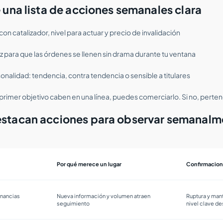
 una lista de acciones semanales clara
on catalizador, nivel para actuar y precio de invalidación
ez para que las órdenes se llenen sin drama durante tu ventana
onalidad: tendencia, contra tendencia o sensible a titulares
 el primer objetivo caben en una línea, puedes comerciarlo. Si no, perte
stacan acciones para observar semanalm
Por qué merece un lugar
Confirmacion
anancias
Nueva información y volumen atraen
Ruptura y man
seguimiento
nivel clave d