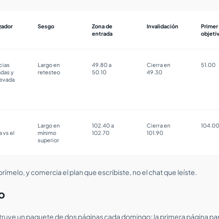
zador
Sesgo
Zona de
Invalidación
Primer
entrada
objeti
cias
Largo en
49.80 a
Cierra en
51.00
das y
retesteo
50.10
49.30
levada
Largo en
102.40 a
Cierra en
104.0
a vs el
mínimo
102.70
101.90
r
superior
ímelo, y comercia el plan que escribiste, no el chat que leíste.
o
struye un paquete de dos páginas cada domingo: la primera página par