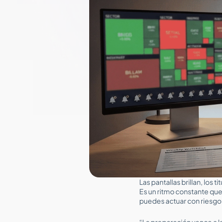
Las pantallas brillan, los
Es un ritmo constante que 
puedes actuar con riesgo
“La preparación vence a 