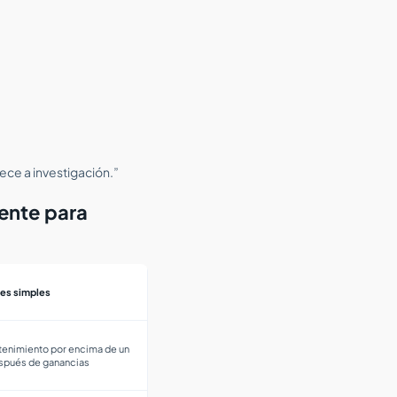
nece a investigación.”
ente para
es simples
tenimiento por encima de un
espués de ganancias