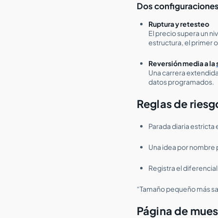
Dos configuraciones 
Ruptura y retesteo
El precio supera un niv
estructura, el primer o
Reversión media a la
Una carrera extendida
datos programados.
Reglas de riesg
Parada diaria estricta
Una idea por nombre p
Registra el diferencial
“Tamaño pequeño más sali
Página de mues