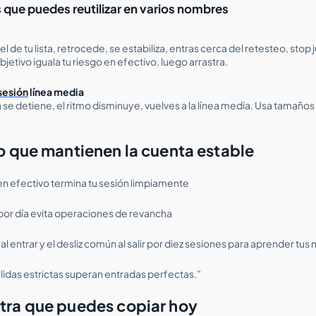
que puedes reutilizar en varios nombres
el de tu lista, retrocede, se estabiliza, entras cerca del retesteo, stop j
bjetivo iguala tu riesgo en efectivo, luego arrastra.
sesión
línea media
 se detiene, el ritmo disminuye, vuelves a la línea media. Usa tamañ
o que mantienen la cuenta estable
 en efectivo termina tu sesión limpiamente
or día evita operaciones de revancha
 al entrar y el desliz común al salir por diez sesiones para aprender tu
das estrictas superan entradas perfectas.”
tra que puedes copiar hoy