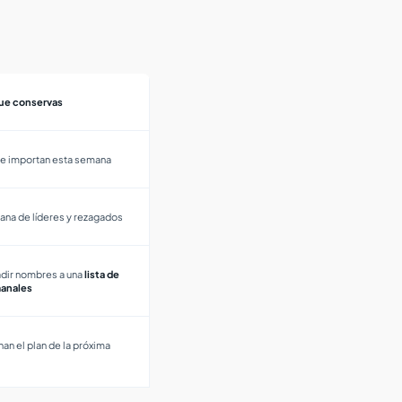
ue conservas
ue importan esta semana
ana de líderes y rezagados
adir nombres a una
lista de
anales
nan el plan de la próxima