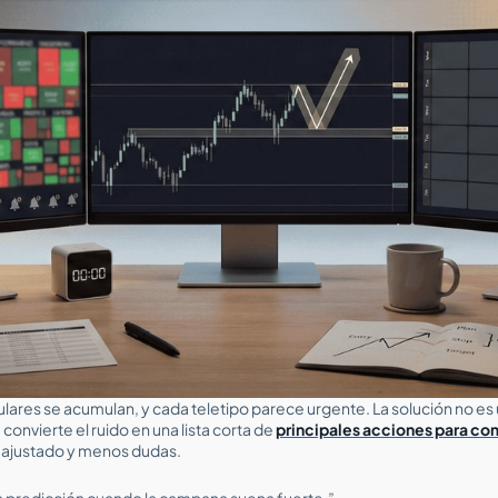
 titulares se acumulan, y cada teletipo parece urgente. La solución no 
convierte el ruido en una lista corta de
principales acciones para co
 ajustado y menos dudas.
la predicción cuando la campana suena fuerte.”