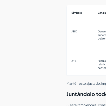
Símbolo
Catali
ABC
Ganan
supera
guía e
XYZ
Fuerza
relativ
secto
Mantén esto ajustado, impr
Juntándolo tod
Si este ritmo encaja, con