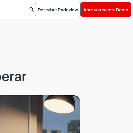

Descubre Tradeview
Abre una cuenta Demo
perar