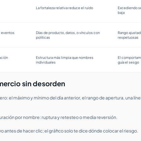
La fortaleza relativa reduce el ruido
Excediendo sec
baja
 eventos
Días de producto, datos, o vínculos con
Rango ajusta
políticas
respetuosas
ación
Estructura más limpia que nombres
El comportami
individuales
guía el sesgo
omercio sin desorden
ero: el máximo y mínimo del día anterior, el rango de apertura, una l
guración por nombre: ruptura y retesteo o media reversión.
 antes de hacer clic; el gráfico solo te dice dónde colocar el riesgo.