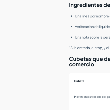
Ingredientes de
Una línea por nombre c
Verificación de liquid
Una nota sobre la pers
“Si la entrada, el stop, y
Cubetas que de
comercio
Cubeta
Movimientos frescos por g