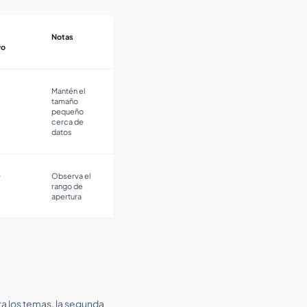
Notas
vo
Mantén el
tamaño
pequeño
cerca de
datos
0
Observa el
rango de
apertura
a los temas, la segunda