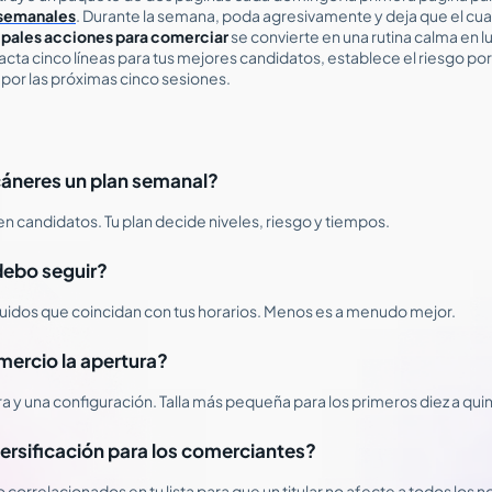
 semanales
. Durante la semana, poda agresivamente y deja que el cu
ipales acciones para comerciar
se convierte en una rutina calma en lu
ta cinco líneas para tus mejores candidatos, establece el riesgo por 
 por las próximas cinco sesiones.
áneres un plan semanal?
n candidatos. Tu plan decide niveles, riesgo y tiempos.
ebo seguir?
quidos que coincidan con tus horarios. Menos es a menudo mejor.
mercio la apertura?
ra y una configuración. Talla más pequeña para los primeros diez a qu
ersificación para los comerciantes?
 correlacionados en tu lista para que un titular no afecte a todos los