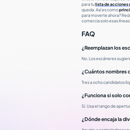
para tu
lista de acciones
queda. Así es como
princ
para moverte ahora? Redac
comercia solo esas líneas
FAQ
¿Reemplazan los esc
No. Los escáneres sugiere
¿Cuántos nombres d
Tres a ocho candidatos lí
¿Funciona si solo co
Sí. Usa el rango de apertu
¿Dónde encaja la div
Apunta a controladores no