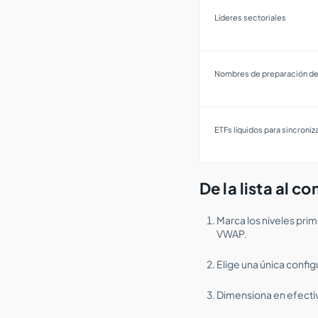
Líderes sectoriales
Nombres de preparación de
ETFs líquidos para sincroniz
De la lista al c
Marca los niveles prim
VWAP.
Elige una única confi
Dimensiona en efectivo