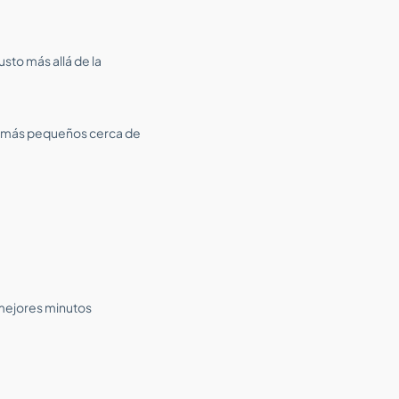
usto más allá de la
os más pequeños cerca de
s mejores minutos