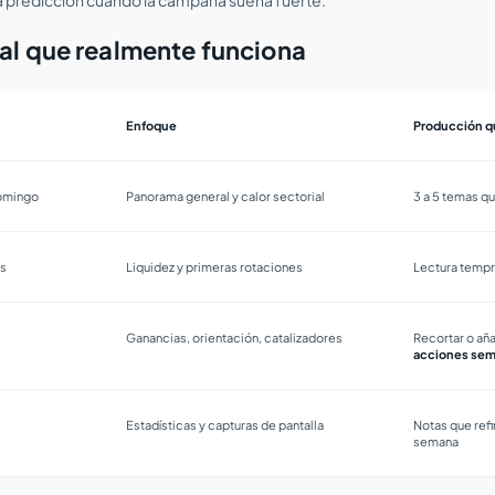
al que realmente funciona
Enfoque
Producción q
domingo
Panorama general y calor sectorial
3 a 5 temas q
es
Liquidez y primeras rotaciones
Lectura tempr
Ganancias, orientación, catalizadores
Recortar o añ
acciones sem
Estadísticas y capturas de pantalla
Notas que refi
semana