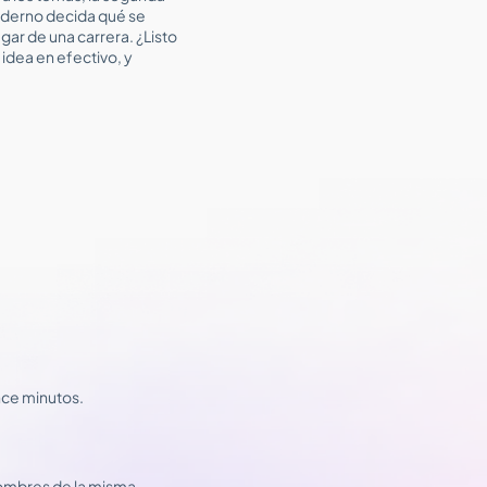
aderno decida qué se
gar de una carrera. ¿Listo
idea en efectivo, y
ince minutos.
 nombres de la misma