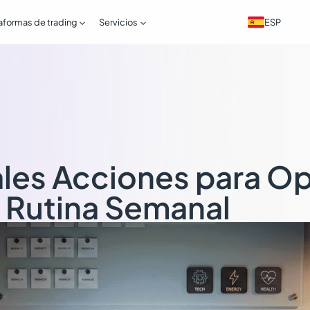


ESP
aformas de trading
Servicios
ales Acciones para O
 Rutina Semanal