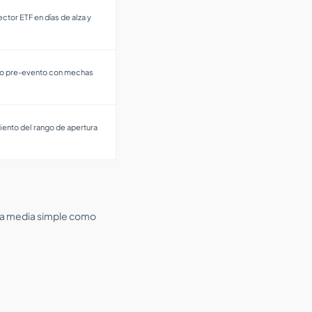
tor ETF en días de alza y
do pre-evento con mechas
ento del rango de apertura
ínea media simple como