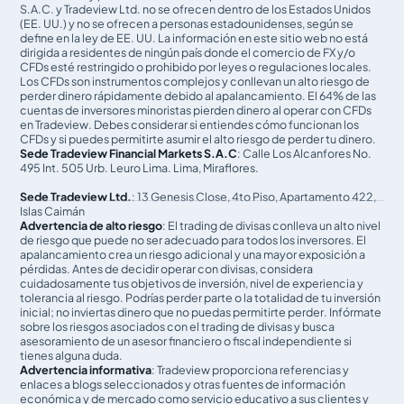
S.A.C. y Tradeview Ltd. no se ofrecen dentro de los Estados Unidos
(EE. UU.) y no se ofrecen a personas estadounidenses, según se
define en la ley de EE. UU. La información en este sitio web no está
dirigida a residentes de ningún país donde el comercio de FX y/o
CFDs esté restringido o prohibido por leyes o regulaciones locales.
Los CFDs son instrumentos complejos y conllevan un alto riesgo de
perder dinero rápidamente debido al apalancamiento. El 64% de las
cuentas de inversores minoristas pierden dinero al operar con CFDs
en Tradeview. Debes considerar si entiendes cómo funcionan los
CFDs y si puedes permitirte asumir el alto riesgo de perder tu dinero.
Sede Tradeview Financial Markets S.A.C
: Calle Los Alcanfores No.
495 Int. 505 Urb. Leuro Lima. Lima, Miraflores.
Sede Tradeview Ltd.
: 13 Genesis Close, 4to Piso, Apartamento 422,
Islas Caimán
Advertencia de alto riesgo
: El trading de divisas conlleva un alto nivel
de riesgo que puede no ser adecuado para todos los inversores. El
apalancamiento crea un riesgo adicional y una mayor exposición a
pérdidas. Antes de decidir operar con divisas, considera
cuidadosamente tus objetivos de inversión, nivel de experiencia y
tolerancia al riesgo. Podrías perder parte o la totalidad de tu inversión
inicial; no inviertas dinero que no puedas permitirte perder. Infórmate
sobre los riesgos asociados con el trading de divisas y busca
asesoramiento de un asesor financiero o fiscal independiente si
tienes alguna duda.
Advertencia informativa
: Tradeview proporciona referencias y
enlaces a blogs seleccionados y otras fuentes de información
económica y de mercado como servicio educativo a sus clientes y