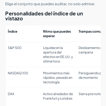
Elige el conjunto que puedes auditar, no solo admirar.
Personalidades del índice de un
vistazo
Índice
Ritmo que puedes
Trampas comune
esperar
S&P 500
Liquidez en la
Deslizamiento en l
apertura del
campana
efectivo en EE.UU. y
última hora
NASDAQ 100
Movimientos más
Persiguiendo pic
rápidos, pesado en
de momento
tecnología
DAX
Activo alrededor de
Sierra pre noticio
Frankfurt y Londres