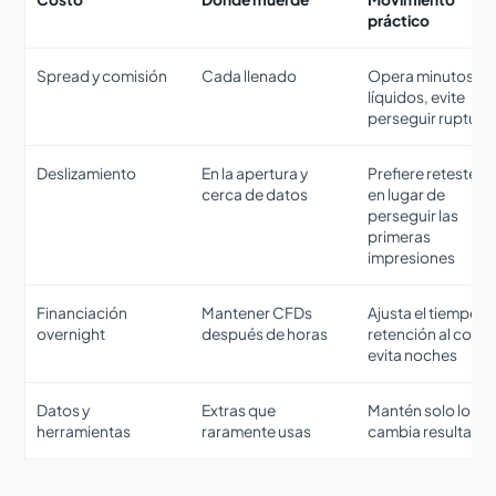
práctico
Spread y comisión
Cada llenado
Opera minutos
líquidos, evite
perseguir ruptura
Deslizamiento
En la apertura y
Prefiere retesteos
cerca de datos
en lugar de
perseguir las
primeras
impresiones
Financiación
Mantener CFDs
Ajusta el tiempo d
overnight
después de horas
retención al costo
evita noches
Datos y
Extras que
Mantén solo lo qu
herramientas
raramente usas
cambia resultado