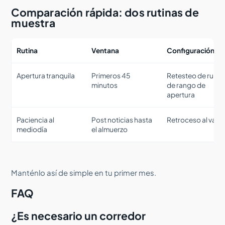
Comparación rápida: dos rutinas de
muestra
Rutina
Ventana
Configuración
Apertura tranquila
Primeros 45
Retesteo de ruptu
minutos
de rango de
apertura
Paciencia al
Post noticias hasta
Retroceso al valor
mediodía
el almuerzo
Manténlo así de simple en tu primer mes.
FAQ
¿Es necesario un corredor