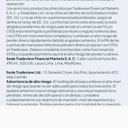
operación.
Los servicios y productos ofrecidos por Tradeview Financial Markets
S.A.C. y Tradeview Ltd. no se ofrecen dentro de los Estados Unidos
(EE. UU.) y no se ofrecen a personas estadounidenses, según se
define en la ley de EE. UU. La información en este sitio web no está
dirigida a residentes de ningún país donde el comercio de FX y/o
CFDs esté restringido o prohibido por leyes o regulaciones locales.
Los CFDs son instrumentos complejos y conllevan un alto riesgo de
perder dinero rápidamente debido al apalancamiento. El 64% de las
cuentas de inversores minoristas pierden dinero al operar con CFDs
en Tradeview. Debes considerar si entiendes cómo funcionan los
CFDs y si puedes permitirte asumir el alto riesgo de perder tu dinero.
Sede Tradeview Financial Markets S.A.C
: Calle Los Alcanfores No.
495 Int. 505 Urb. Leuro Lima. Lima, Miraflores.
Sede Tradeview Ltd.
: 13 Genesis Close, 4to Piso, Apartamento 422,
Islas Caimán
Advertencia de alto riesgo
: El trading de divisas conlleva un alto nivel
de riesgo que puede no ser adecuado para todos los inversores. El
apalancamiento crea un riesgo adicional y una mayor exposición a
pérdidas. Antes de decidir operar con divisas, considera
cuidadosamente tus objetivos de inversión, nivel de experiencia y
tolerancia al riesgo. Podrías perder parte o la totalidad de tu inversión
inicial; no inviertas dinero que no puedas permitirte perder. Infórmate
sobre los riesgos asociados con el trading de divisas y busca
asesoramiento de un asesor financiero o fiscal independiente si
tienes alguna duda.
Advertencia informativa
: Tradeview proporciona referencias y