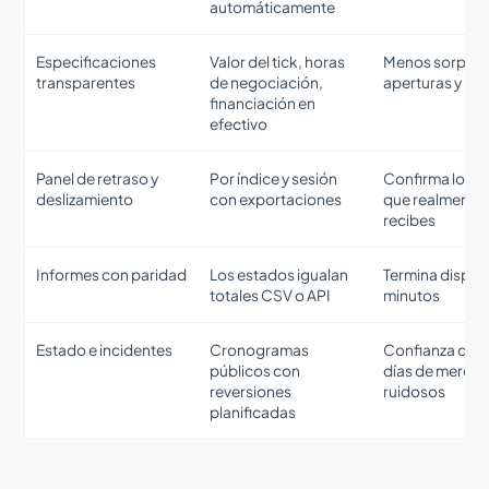
automáticamente
Especificaciones
Valor del tick, horas
Menos sorpres
transparentes
de negociación,
aperturas y no
financiación en
efectivo
Panel de retraso y
Por índice y sesión
Confirma los l
deslizamiento
con exportaciones
que realmente
recibes
Informes con paridad
Los estados igualan
Termina disput
totales CSV o API
minutos
Estado e incidentes
Cronogramas
Confianza dur
públicos con
días de merca
reversiones
ruidosos
planificadas