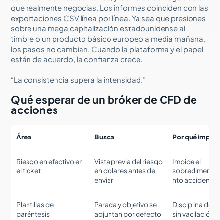
que realmente negocias. Los informes coinciden con las
exportaciones CSV línea por línea. Ya sea que presiones
sobre una mega capitalización estadounidense al
timbre o un producto básico europeo a media mañana,
los pasos no cambian. Cuando la plataforma y el papel
están de acuerdo, la confianza crece.
“La consistencia supera la intensidad.”
Qué esperar de un bróker de CFD de
acciones
Área
Busca
Por qué impor
Riesgo en efectivo en
Vista previa del riesgo
Impide el
el ticket
en dólares antes de
sobredimensi
enviar
nto accidental
Plantillas de
Parada y objetivo se
Disciplina de s
paréntesis
adjuntan por defecto
sin vacilación