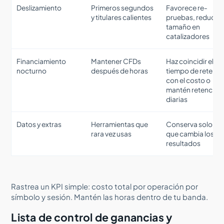
Deslizamiento
Primeros segundos
Favorece re-
y titulares calientes
pruebas, reduce e
tamaño en
catalizadores
Financiamiento
Mantener CFDs
Haz coincidir el
nocturno
después de horas
tiempo de retenci
con el costo o
mantén retencion
diarias
Datos y extras
Herramientas que
Conserva solo lo
rara vez usas
que cambia los
resultados
Rastrea un KPI simple: costo total por operación por
símbolo y sesión. Mantén las horas dentro de tu banda.
Lista de control de ganancias y