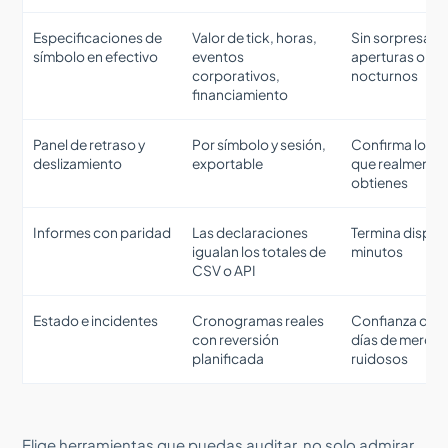
Especificaciones de
Valor de tick, horas,
Sin sorpresas 
símbolo en efectivo
eventos
aperturas o
corporativos,
nocturnos
financiamiento
Panel de retraso y
Por símbolo y sesión,
Confirma los re
deslizamiento
exportable
que realmente
obtienes
Informes con paridad
Las declaraciones
Termina disput
igualan los totales de
minutos
CSV o API
Estado e incidentes
Cronogramas reales
Confianza dur
con reversión
días de merca
planificada
ruidosos
Elige herramientas que puedas auditar, no solo admirar.