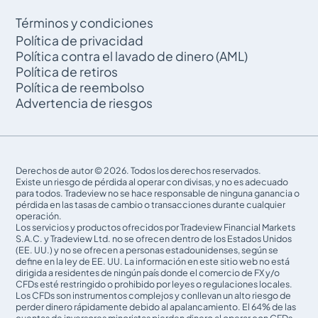
Términos y condiciones
Política de privacidad
Política contra el lavado de dinero (AML)
Política de retiros
Política de reembolso
Advertencia de riesgos
Derechos de autor © 2026. Todos los derechos reservados.
Existe un riesgo de pérdida al operar con divisas, y no es adecuado
para todos. Tradeview no se hace responsable de ninguna ganancia o
pérdida en las tasas de cambio o transacciones durante cualquier
operación.
Los servicios y productos ofrecidos por Tradeview Financial Markets
S.A.C. y Tradeview Ltd. no se ofrecen dentro de los Estados Unidos
(EE. UU.) y no se ofrecen a personas estadounidenses, según se
define en la ley de EE. UU. La información en este sitio web no está
dirigida a residentes de ningún país donde el comercio de FX y/o
CFDs esté restringido o prohibido por leyes o regulaciones locales.
Los CFDs son instrumentos complejos y conllevan un alto riesgo de
perder dinero rápidamente debido al apalancamiento. El 64% de las