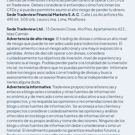
cuentas de inversores minoristas pierden dinero al operar con CFDs
en Tradeview. Debes considerar si entiendes cómo funcionan los
CFDs y si puedes permitirte asumir el alto riesgo de perder tu dinero.
Sede Tradeview Financial Markets S.A.C
: Calle Los Alcanfores No.
495 Int. 505 Urb. Leuro Lima. Lima, Miraflores.
Sede Tradeview Ltd.
: 13 Genesis Close, 4to Piso, Apartamento 422,
Islas Caimán
Advertencia de alto riesgo
: El trading de divisas conlleva un alto nivel
de riesgo que puede no ser adecuado para todos los inversores. El
apalancamiento crea un riesgo adicional y una mayor exposición a
pérdidas. Antes de decidir operar con divisas, considera
cuidadosamente tus objetivos de inversión, nivel de experiencia y
tolerancia al riesgo. Podrías perder parte o la totalidad de tu inversión
inicial; no inviertas dinero que no puedas permitirte perder. Infórmate
sobre los riesgos asociados con el trading de divisas y busca
asesoramiento de un asesor financiero o fiscal independiente si
tienes alguna duda.
Advertencia informativa
: Tradeview proporciona referencias y
enlaces a blogs seleccionados y otras fuentes de información
económica y de mercado como servicio educativo a sus clientes y
prospectos, y no respalda las opiniones o recomendaciones de los
blogs u otras fuentes de información. Se aconseja a los clientes y
prospectos considerar cuidadosamente las opiniones y análisis
ofrecidos en los blogs o en otras fuentes de información en el
contexto de su propio análisis y toma de decisiones. Ninguno de los
blogs u otras fuentes de información debe considerarse como un
historial. El rendimiento pasado no garantiza resultados futuros, y