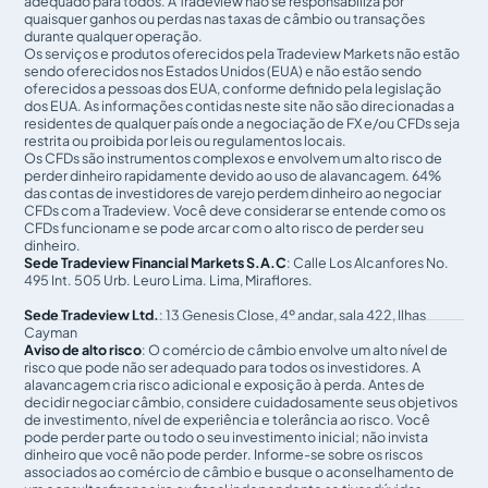
adequado para todos. A Tradeview não se responsabiliza por
quaisquer ganhos ou perdas nas taxas de câmbio ou transações
durante qualquer operação.
Os serviços e produtos oferecidos pela Tradeview Markets não estão
sendo oferecidos nos Estados Unidos (EUA) e não estão sendo
oferecidos a pessoas dos EUA, conforme definido pela legislação
dos EUA. As informações contidas neste site não são direcionadas a
residentes de qualquer país onde a negociação de FX e/ou CFDs seja
restrita ou proibida por leis ou regulamentos locais.
Os CFDs são instrumentos complexos e envolvem um alto risco de
perder dinheiro rapidamente devido ao uso de alavancagem. 64%
das contas de investidores de varejo perdem dinheiro ao negociar
CFDs com a Tradeview. Você deve considerar se entende como os
CFDs funcionam e se pode arcar com o alto risco de perder seu
dinheiro.
Sede Tradeview Financial Markets S.A.C
: Calle Los Alcanfores No.
495 Int. 505 Urb. Leuro Lima. Lima, Miraflores.
Sede Tradeview Ltd.
: 13 Genesis Close, 4º andar, sala 422, Ilhas
Cayman
Aviso de alto risco
: O comércio de câmbio envolve um alto nível de
risco que pode não ser adequado para todos os investidores. A
alavancagem cria risco adicional e exposição à perda. Antes de
decidir negociar câmbio, considere cuidadosamente seus objetivos
de investimento, nível de experiência e tolerância ao risco. Você
pode perder parte ou todo o seu investimento inicial; não invista
dinheiro que você não pode perder. Informe-se sobre os riscos
associados ao comércio de câmbio e busque o aconselhamento de