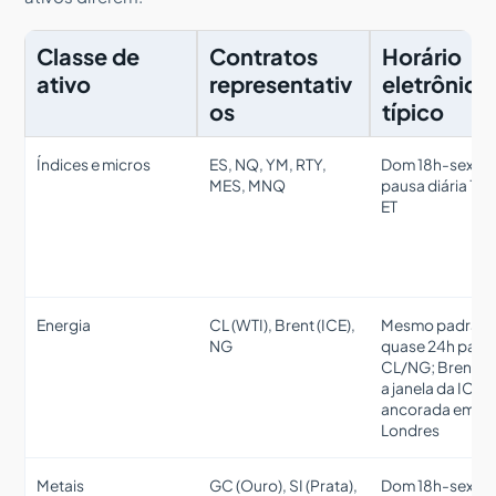
Classe de
Contratos
Horário
ativo
representativ
eletrônico
os
típico
Índices e micros
ES, NQ, YM, RTY,
Dom 18h-sex 17h
MES, MNQ
pausa diária 17h
ET
Energia
CL (WTI), Brent (ICE),
Mesmo padrão 
NG
quase 24h para
CL/NG; Brent s
a janela da ICE
ancorada em
Londres
Metais
GC (Ouro), SI (Prata),
Dom 18h-sex 17h