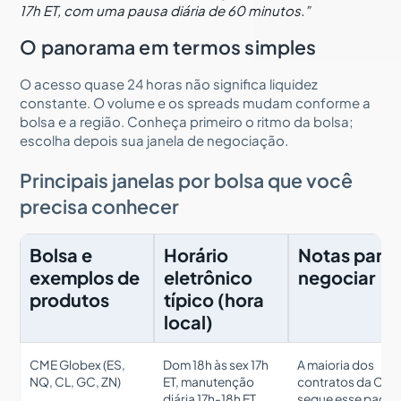
17h ET, com uma pausa diária de 60 minutos.”
O panorama em termos simples
O acesso quase 24 horas não significa liquidez
constante. O volume e os spreads mudam conforme a
bolsa e a região. Conheça primeiro o ritmo da bolsa;
escolha depois sua janela de negociação.
Principais janelas por bolsa que você
precisa conhecer
Bolsa e
Horário
Notas para
exemplos de
eletrônico
negociar
produtos
típico (hora
local)
CME Globex (ES,
Dom 18h às sex 17h
A maioria dos
NQ, CL, GC, ZN)
ET, manutenção
contratos da CM
diária 17h-18h ET
segue esse padrã