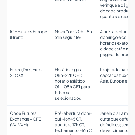
verifique a página
de cada produto
quanto a exceçõe
ICE Futures Europe
Nova York 20h-18h
A pré-abertura de
(Brent)
(dia seguinte)
domingo e os
horários exatos p
cidade estão na
página do produt
Eurex (DAX, Euro-
Horário regular
Projetado para
STOXX)
08h-22h CET;
captar os fluxos d
horário asiático
Ásia, Europa e EU
01h-08h CET para
futuros
selecionados
Cboe Futures
Pré-abertura dom-
Janela diária mais
Exchange – CFE
qui ~16h45 CT,
curta que os futur
(VX, VXM)
abertura 17h CT,
de índices; seman
fechamento ~16h CT
de vencimento