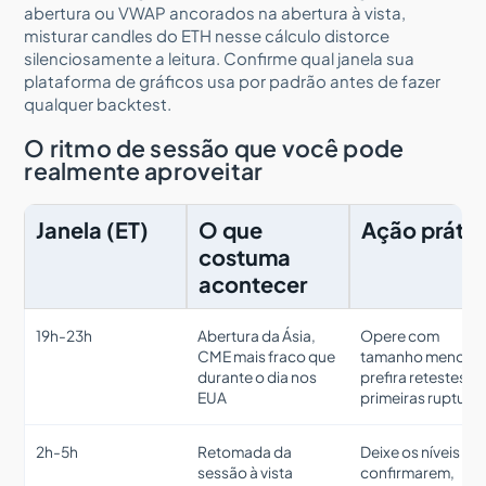
abertura ou VWAP ancorados na abertura à vista,
misturar candles do ETH nesse cálculo distorce
silenciosamente a leitura. Confirme qual janela sua
plataforma de gráficos usa por padrão antes de fazer
qualquer backtest.
O ritmo de sessão que você pode
realmente aproveitar
Janela (ET)
O que
Ação prátic
costuma
acontecer
19h-23h
Abertura da Ásia,
Opere com
CME mais fraco que
tamanho menor;
durante o dia nos
prefira retestes a
EUA
primeiras ruptura
2h-5h
Retomada da
Deixe os níveis
sessão à vista
confirmarem,