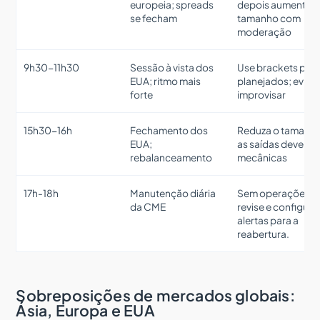
europeia; spreads
depois aumente o
se fecham
tamanho com
moderação
9h30-11h30
Sessão à vista dos
Use brackets pré
EUA; ritmo mais
planejados; evite
forte
improvisar
15h30-16h
Fechamento dos
Reduza o tamanh
EUA;
as saídas devem s
rebalanceamento
mecânicas
17h-18h
Manutenção diária
Sem operações;
da CME
revise e configure
alertas para a
reabertura.
Sobreposições de mercados globais:
Ásia, Europa e EUA