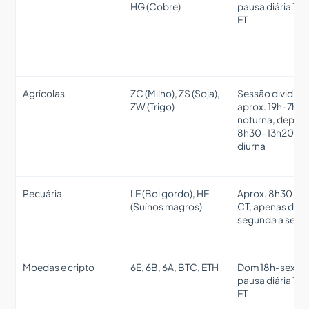
HG (Cobre)
pausa diária 17h
ET
Agrícolas
ZC (Milho), ZS (Soja),
Sessão dividida
ZW (Trigo)
aprox. 19h-7h45
noturna, depois
8h30-13h20 CT
diurna
Pecuária
LE (Boi gordo), HE
Aprox. 8h30-1
(Suínos magros)
CT, apenas de
segunda a sext
Moedas e cripto
6E, 6B, 6A, BTC, ETH
Dom 18h-sex 17h
pausa diária 17h
ET