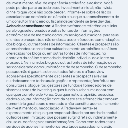
de investimento, nível de experiência e tolerância ao risco. Você
pode perder parte ou todo o seu investimento inicial; não invista
dinheiro que você não pode perder. Informe-se sobre os riscos
associados ao comércio de câmbio e busque o aconselhamento de
um consultor financeiro ou fiscal independente se tiver dúvidas.
Aviso de aconselhamento
: A Tradeview fornece referências e links
para blogs selecionados e outras fontes de informações
econômicas e de mercado como um serviço educacional para seus
clientes e prospects, e não endossa as opiniões ou recomendações
dos blogs ou outras fontes de informação. Clientes e prospects são
aconselhados a considerar cuidadosamente as opiniões e análises
oferecidas nos blogs ou em outras fontes de informação, no
contexto da análise e tomada de decisão individual do cliente ou
prospect. Nenhum dos blogs ou outras fontes de informação deve
ser considerado como um histórico de desempenho. O desempenho
passado não é garantia de resultados futuros, e a Tradeview
aconselha especificamente os clientes e prospects a revisar
cuidadosamente todas as alegações e representações feitas por
consultores, blogueiros, gestores de fundos e fornecedores de
sistemas antes de investir qualquer fundo ou abrir uma conta com
qualquer corretora de Forex. Qualquer notícia, opinião, pesquisa,
dados ou outra informação contida neste site é fornecida como um
comentário geral sobre o mercado e não constitui aconselhamento
de investimento ou negociação. A Tradeview isenta-se
expressamente de qualquer responsabilidade por perda de capital
ou lucros sem limitação, que possam surgir direta ou indiretamente
do uso ou confiança nessas informações. Como com todos esses
serviços de aconselhamento, os resultados passados nunca são