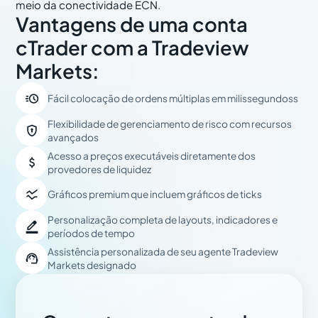
meio da conectividade ECN.
Vantagens de uma conta
cTrader com a Tradeview
Markets:

Fácil colocação de ordens múltiplas em milissegundoss
Flexibilidade de gerenciamento de risco com recursos

avançados
Acesso a preços executáveis diretamente dos

provedores de liquidez

Gráficos premium que incluem gráficos de ticks
Personalização completa de layouts, indicadores e

períodos de tempo
Assistência personalizada de seu agente Tradeview

Markets designado