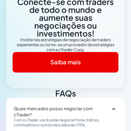
Conecte-se com traders
de todo o mundo e
aumente suas
negociações ou
investimentos!
Invista nas estratégias de negociação de traders
experientes ou torne-se um provedor de estratégias
com a cTrader Copy.
Saiba mais
FAQs

Quais mercados posso negociar com
cTrader?
Com o cTrader, você pode negociar Forex, índices,
commodities e outros mercados de CFDs.