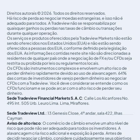
Direitos autorais © 2026. Todos os direitos reservados.
Há risco de perda ao negociar moedas estrangeiras, e isso não é
adequado para todos. A Tradeview não se responsabiliza por
quaisquer ganhos ou perdas nas taxas de câmbio ou transações
durante qualquer operação.
Os serviços e produtos oferecidos pela Tradeview Markets não estão
sendo oferecidos nos Estados Unidos (EUA) e não estão sendo
oferecidos a pessoas dos EUA, conforme definido pela legislação
dos EUA. As informações contidas neste site não são direcionadas a
residentes de qualquer país onde a negociação de FX e/ou CFDs seja
restrita ou proibida por leis ou regulamentos locais.
Os CFDs são instrumentos complexos e envolvem um alto risco de
perder dinheiro rapidamente devido ao uso de alavancagem. 64%
das contas de investidores de varejo perdem dinheiro ao negociar
CFDs com a Tradeview. Você deve considerar se entende como os
CFDs funcionam e se pode arcar com o alto risco de perder seu
dinheiro.
Sede Tradeview Financial Markets S.A.C
: Calle Los Alcanfores No.
495 Int. 505 Urb. Leuro Lima. Lima, Miraflores.
Sede Tradeview Ltd.
: 13 Genesis Close, 4º andar, sala 422, Ilhas
Cayman
Aviso de alto risco
: O comércio de câmbio envolve um alto nível de
risco que pode não ser adequado para todos os investidores. A
alavancagem cria risco adicional e exposição à perda. Antes de
decidir negociar câmbio, considere cuidadosamente seus objetivos