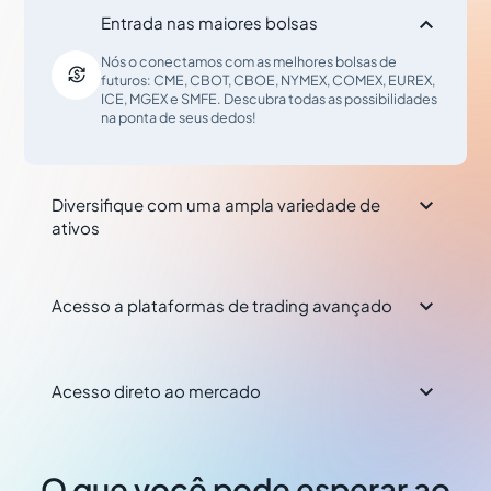

Entrada nas maiores bolsas
Nós o conectamos com as melhores bolsas de

futuros: CME, CBOT, CBOE, NYMEX, COMEX, EUREX,
ICE, MGEX e SMFE. Descubra todas as possibilidades
na ponta de seus dedos!

Diversifique com uma ampla variedade de
ativos

Acesso a plataformas de trading avançado

Acesso direto ao mercado
O que você pode esperar ao