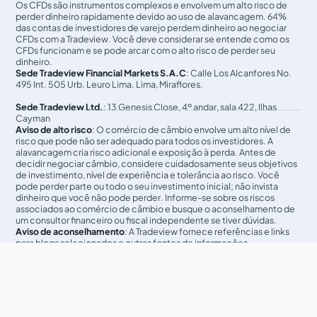
Os CFDs são instrumentos complexos e envolvem um alto risco de
perder dinheiro rapidamente devido ao uso de alavancagem. 64%
das contas de investidores de varejo perdem dinheiro ao negociar
CFDs com a Tradeview. Você deve considerar se entende como os
CFDs funcionam e se pode arcar com o alto risco de perder seu
dinheiro.
Sede Tradeview Financial Markets S.A.C
: Calle Los Alcanfores No.
495 Int. 505 Urb. Leuro Lima. Lima, Miraflores.
Sede Tradeview Ltd.
: 13 Genesis Close, 4º andar, sala 422, Ilhas
Cayman
Aviso de alto risco
: O comércio de câmbio envolve um alto nível de
risco que pode não ser adequado para todos os investidores. A
alavancagem cria risco adicional e exposição à perda. Antes de
decidir negociar câmbio, considere cuidadosamente seus objetivos
de investimento, nível de experiência e tolerância ao risco. Você
pode perder parte ou todo o seu investimento inicial; não invista
dinheiro que você não pode perder. Informe-se sobre os riscos
associados ao comércio de câmbio e busque o aconselhamento de
um consultor financeiro ou fiscal independente se tiver dúvidas.
Aviso de aconselhamento
: A Tradeview fornece referências e links
para blogs selecionados e outras fontes de informações
econômicas e de mercado como um serviço educacional para seus
clientes e prospects, e não endossa as opiniões ou recomendações
dos blogs ou outras fontes de informação. Clientes e prospects são
aconselhados a considerar cuidadosamente as opiniões e análises
oferecidas nos blogs ou em outras fontes de informação, no
contexto da análise e tomada de decisão individual do cliente ou