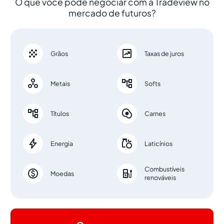
O que você pode negociar com a Tradeview no
mercado de futuros?


Grãos
Taxas de juros


Metais
Softs


Títulos
Carnes


Energia
Laticínios
Combustíveis


Moedas
renováveis