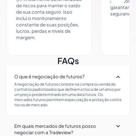
métodos de
de riscos para manter o saldo
garantam v
de sua conta seguro. Isso
segurança.
inclui o monitoramento
constante de suas posições,
lucros, perdas e níveis de
margem.
FAQs

O que é negociação de futuros?
A negociação de futuros consiste na compra ou venda de
contratos padronizados que definem a troca de um ativo por
um preço predeterminado em uma data futura. Os
mercados futuros permitem especulação e proteção contra
riscos de mercado.

Em quais mercados de futuros posso
negociar com a Tradeview?