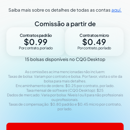
Saiba mais sobre os detalhes de todas as contas
aquí.
Comissão a partir de
Contratos padrão
Contratos micro
$0.99
$0.49
Por contrato, por lado
Por contrato, por lado
15 bolsas disponíveis no CQG Desktop
As comissões acima mencionadas não incluem:
Taxas de bolsa: Variam por contrato e bolsa. Por favor, visita o site da
bolsa para mais detalhes.
Encaminhamento de ordens: $0.25 por contrato, por lado.
Taxa mensal de software (CQG Desktop): $25
Dados de mercado: Varia por bolsa: Níveis I ou II para não profissionais
ou profissionais.
Taxas de compensação: $0.80 padrão e $0.45 micro por contrato,
por lado.