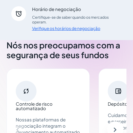
Horário de negociação

Certifique-se de saber quando os mercados
operam.
Verifique os horários de negociação
Nós nos preocupamos com a
segurança de seus fundos


Controle de risco
Depósitos 
automatizado
Cuidamos d
Nossas plataformas de
e parceiros
negociação integram o
da importân
gerenciamento automatizado