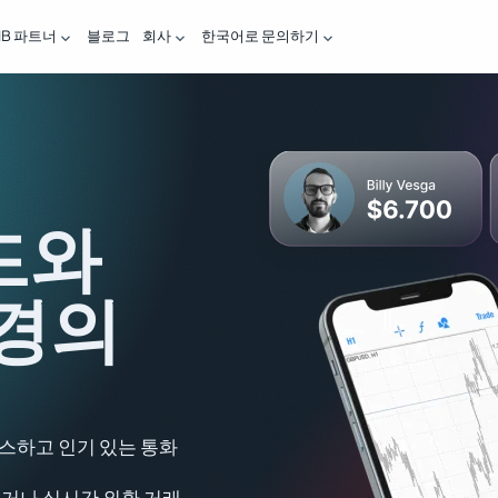
IB 파트너
블로그
회사
한국어로 문의하기



드와
환경의
액세스하고 인기 있는 통화
히거나 실시간 외환 거래