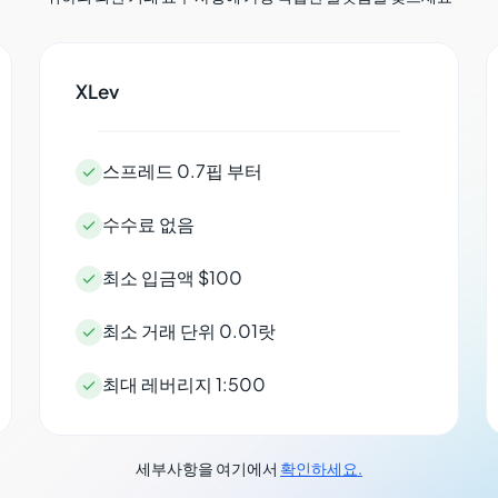
XLev
스프레드 0.7핍 부터

수수료 없음

최소 입금액 $100

최소 거래 단위 0.01랏

최대 레버리지 1:500

세부사항을 여기에서
확인하세요.