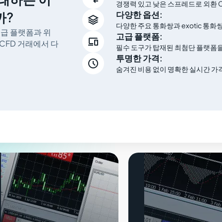
경쟁력 있고 낮은 스프레드로 외환 
까?
다양한 옵션:

다양한 주요 통화쌍과 exotic 통
의 고급 플랫폼과 위
고급 플랫폼:

CFD 거래에서 다
필수 도구가 탑재된 최첨단 플랫폼을
투명한 가격:

숨겨진 비용 없이 명확한 실시간 가