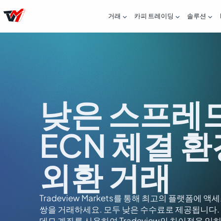
거래
카피 트레이딩
솔루션



낮은 스프레
ECN 체결 
외환 거래
Tradeview Markets를 통해 최고의 플랫폼에 
쌍을 거래하세요. 모두 낮은 수수료로 제공됩니다.
데모 계좌를 사용하여 Tradeview의 차이점을 익