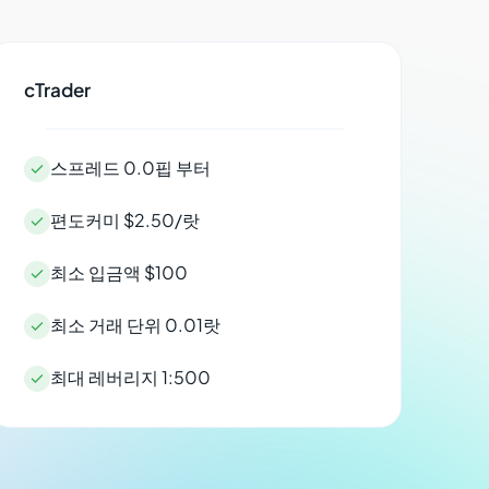
cTrader
스프레드 0.0핍 부터

편도커미 $2.50/랏

최소 입금액 $100

최소 거래 단위 0.01랏

최대 레버리지 1:500
