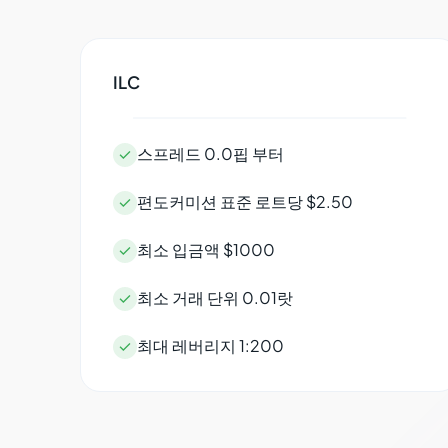
ILC
스프레드 0.0핍 부터

편도커미션 표준 로트당 $2.50

최소 입금액 $1000

최소 거래 단위 0.01랏

최대 레버리지 1:200
