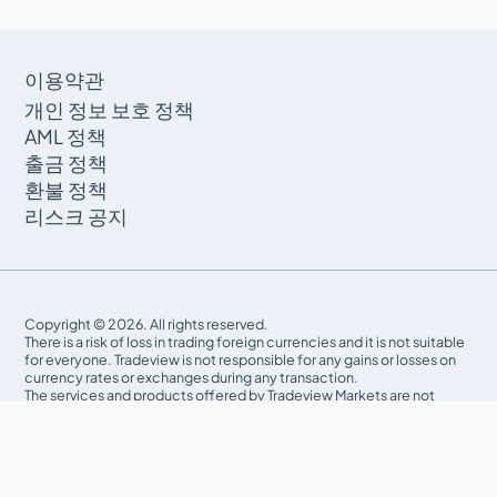
이용약관
개인 정보 보호 정책
AML 정책
출금 정책
환불 정책
리스크 공지
Copyright © 2026. All rights reserved.
There is a risk of loss in trading foreign currencies and it is not suitable
for everyone. Tradeview is not responsible for any gains or losses on
currency rates or exchanges during any transaction.
The services and products offered by Tradeview Markets are not
being offered within the United States (US) and not being oﬀered to
US Persons, as defined under US law. The information on this website
is not directed to residents of any country where FX and/or CFDs
trading is restricted or prohibited by local laws or regulations.
CFDs are complex instruments and come with a high risk of losing