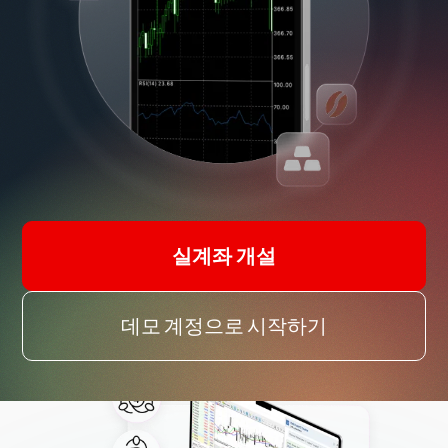
실계좌 개설
Tradeview Markets의 MT4 및
MT5 플랫폼에서 금과 은을 거래
데모 계정으로 시작하기
하세요