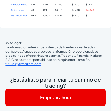
Swedish Krona
SEK
CME
$7.810
$7.100
$7.810
Swiss Franc
6S
CME
$4.070
$3.700
$4.070
US Dollar Index
DX-M
ICEUS
$2.090
$1.900
$
Aviso legal:
La información anterior fue obtenida de fuentes consideradas
confiables. Aunque se cree que la información proporcionada es
precisa, no se ofrece ninguna garantía. Tradeview Financial Markets
S.A.C no asume responsabilidad por ningún error u omisión.
futures@tvmarkets.com
¿Estás listo para iniciar tu camino de
trading?
Empezar ahora