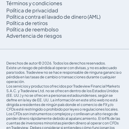
Términos y condiciones
Política de privacidad
Política contra el lavado de dinero (AML)
Política de retiros
Política de reembolso
Advertencia de riesgos
Derechos de autor © 2026. Todos los derechos reservados.
Existe un riesgo de pérdida al operar con divisas, y no es adecuado
para todos. Tradeview no se hace responsable de ninguna ganancia o
pérdida en las tasas de cambio o transacciones durante cualquier
operación.
Los servicios y productos ofrecidos por Tradeview Financial Markets
S.A.C. y Tradeview Ltd. no se ofrecen dentro de los Estados Unidos
(EE. UU.) y no se ofrecen a personas estadounidenses, según se
define en la ley de EE. UU. La información en este sitio web no está
dirigida a residentes de ningún país donde el comercio de FX y/o
CFDs esté restringido o prohibido por leyes o regulaciones locales.
Los CFDs son instrumentos complejos y conllevan un alto riesgo de
perder dinero rápidamente debido al apalancamiento. El 64% de las
cuentas de inversores minoristas pierden dinero al operar con CFDs
en Tradeview. Debes considerar si entiendes cómo funcionan los