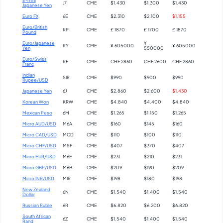
E-mini
J7
CME
$1.430
$1.300
$1.430
Japanese Yen
Euro FX
6E
CME
$2.310
$2.100
$1.155
Euro/British
RP
CME
£ 1870
£ 1700
£ 1870
Pound
Euro/Japanese
¥
RY
CME
¥ 605000
¥ 605000
Yen
550000
Euro/Swiss
RF
CME
CHF 2860
CHF 2600
CHF 2860
Franc
Indian
SIR
CME
$990
$900
$990
Rupee/USD
Japanese Yen
6J
CME
$2.860
$2.600
$1.430
Korean Won
KRW
CME
$4.840
$4.400
$4.840
Mexican Peso
6M
CME
$1.265
$1.150
$1.265
Micro AUD/USD
M6A
CME
$160
$145
$160
Micro CAD/USD
MCD
CME
$110
$100
$110
Micro CHF/USD
MSF
CME
$407
$370
$407
Micro EUR/USD
M6E
CME
$231
$210
$231
Micro GBP/USD
M6B
CME
$209
$190
$209
Micro INR/USD
MIR
CME
$198
$180
$198
New Zealand
6N
CME
$1.540
$1.400
$1.540
Dollar
Russian Ruble
6R
CME
$6.820
$6.200
$6.820
South African
6Z
CME
$1.540
$1.400
$1.540
Rand