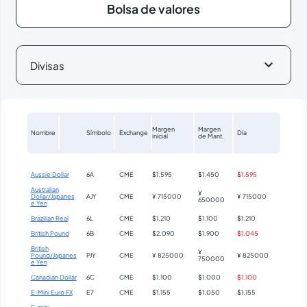
Bolsa de valores

Divisas
Margen
Margen
Nombre
Símbolo
Exchange
Día
inicial
de Mant.
Aussie Dollar
6A
CME
$1.595
$1.450
$1.595
Australian
¥
Dollar/Japanes
AJY
CME
¥ 715000
¥ 715000
650000
e Yen
Brazilian Real
6L
CME
$1.210
$1.100
$1.210
British Pound
6B
CME
$2.090
$1.900
$1.045
British
¥
Pound/Japanes
PJY
CME
¥ 825000
¥ 825000
750000
e Yen
Canadian Dollar
6C
CME
$1.100
$1.000
$1.100
E-Mini Euro FX
E7
CME
$1.155
$1.050
$1.155