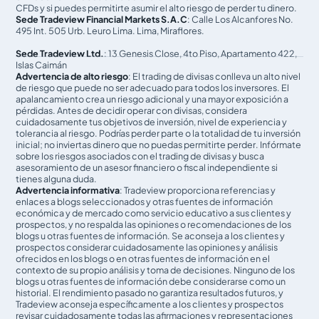
CFDs y si puedes permitirte asumir el alto riesgo de perder tu dinero.
Sede Tradeview Financial Markets S.A.C
: Calle Los Alcanfores No.
495 Int. 505 Urb. Leuro Lima. Lima, Miraflores.
Sede Tradeview Ltd.
: 13 Genesis Close, 4to Piso, Apartamento 422,
Islas Caimán
Advertencia de alto riesgo
: El trading de divisas conlleva un alto nivel
de riesgo que puede no ser adecuado para todos los inversores. El
apalancamiento crea un riesgo adicional y una mayor exposición a
pérdidas. Antes de decidir operar con divisas, considera
cuidadosamente tus objetivos de inversión, nivel de experiencia y
tolerancia al riesgo. Podrías perder parte o la totalidad de tu inversión
inicial; no inviertas dinero que no puedas permitirte perder. Infórmate
sobre los riesgos asociados con el trading de divisas y busca
asesoramiento de un asesor financiero o fiscal independiente si
tienes alguna duda.
Advertencia informativa
: Tradeview proporciona referencias y
enlaces a blogs seleccionados y otras fuentes de información
económica y de mercado como servicio educativo a sus clientes y
prospectos, y no respalda las opiniones o recomendaciones de los
blogs u otras fuentes de información. Se aconseja a los clientes y
prospectos considerar cuidadosamente las opiniones y análisis
ofrecidos en los blogs o en otras fuentes de información en el
contexto de su propio análisis y toma de decisiones. Ninguno de los
blogs u otras fuentes de información debe considerarse como un
historial. El rendimiento pasado no garantiza resultados futuros, y
Tradeview aconseja específicamente a los clientes y prospectos
revisar cuidadosamente todas las afirmaciones y representaciones