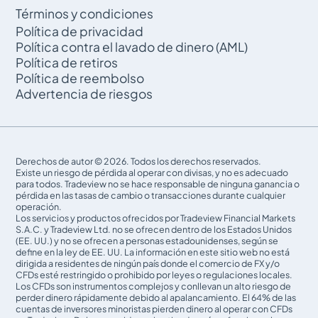
Términos y condiciones
Política de privacidad
Política contra el lavado de dinero (AML)
Política de retiros
Política de reembolso
Advertencia de riesgos
Derechos de autor © 2026. Todos los derechos reservados.
Existe un riesgo de pérdida al operar con divisas, y no es adecuado
para todos. Tradeview no se hace responsable de ninguna ganancia o
pérdida en las tasas de cambio o transacciones durante cualquier
operación.
Los servicios y productos ofrecidos por Tradeview Financial Markets
S.A.C. y Tradeview Ltd. no se ofrecen dentro de los Estados Unidos
(EE. UU.) y no se ofrecen a personas estadounidenses, según se
define en la ley de EE. UU. La información en este sitio web no está
dirigida a residentes de ningún país donde el comercio de FX y/o
CFDs esté restringido o prohibido por leyes o regulaciones locales.
Los CFDs son instrumentos complejos y conllevan un alto riesgo de
perder dinero rápidamente debido al apalancamiento. El 64% de las
cuentas de inversores minoristas pierden dinero al operar con CFDs