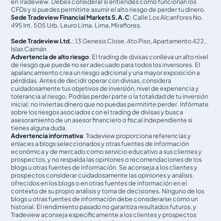
en Tradeview. Debes considerar si entiendes cómo funcionan los
CFDs y si puedes permitirte asumir el alto riesgo de perder tu dinero.
Sede Tradeview Financial Markets S.A.C
: Calle Los Alcanfores No.
495 Int. 505 Urb. Leuro Lima. Lima, Miraflores.
Sede Tradeview Ltd.
: 13 Genesis Close, 4to Piso, Apartamento 422,
Islas Caimán
Advertencia de alto riesgo
: El trading de divisas conlleva un alto nivel
de riesgo que puede no ser adecuado para todos los inversores. El
apalancamiento crea un riesgo adicional y una mayor exposición a
pérdidas. Antes de decidir operar con divisas, considera
cuidadosamente tus objetivos de inversión, nivel de experiencia y
tolerancia al riesgo. Podrías perder parte o la totalidad de tu inversión
inicial; no inviertas dinero que no puedas permitirte perder. Infórmate
sobre los riesgos asociados con el trading de divisas y busca
asesoramiento de un asesor financiero o fiscal independiente si
tienes alguna duda.
Advertencia informativa
: Tradeview proporciona referencias y
enlaces a blogs seleccionados y otras fuentes de información
económica y de mercado como servicio educativo a sus clientes y
prospectos, y no respalda las opiniones o recomendaciones de los
blogs u otras fuentes de información. Se aconseja a los clientes y
prospectos considerar cuidadosamente las opiniones y análisis
ofrecidos en los blogs o en otras fuentes de información en el
contexto de su propio análisis y toma de decisiones. Ninguno de los
blogs u otras fuentes de información debe considerarse como un
historial. El rendimiento pasado no garantiza resultados futuros, y
Tradeview aconseja específicamente a los clientes y prospectos