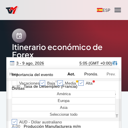

ESP

Itinerario económico de
Forex
Accede a información completa sobre eventos
económicos y tendencias del mercado para planificar tus
operaciones. Prepárate para posibles cambios del
mercado con indicadores económicos clave.