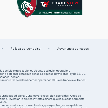
Política de reembolso
Advertencia de riesgos
s de cambio o transacciones durante cualquier operación.
ecen a personas estadounidenses, según se define en la ley de EE. UU.
aciones locales.
es minoristas pierden dinero al operar con CFDs en Tradeview. Debes
ea un riesgo adicional y una mayor exposición a pérdidas. Antes de
 de tu inversión inicial; no inviertas dinero que no puedas permitirte
 duda.
ervicio educativo a sus clientes y prospectos, y no respalda las