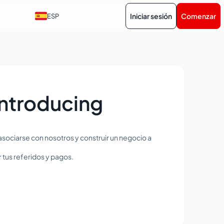
Iniciar sesión
Comenzar
ESP
Introducing
asociarse con nosotros y construir un negocio a
 tus referidos y pagos.