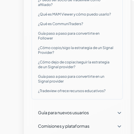
afiliado?
¿Qué mercados puedo operar con
¿Qué es MAM Viewer y cómo puedo usarlo?
Tradeview Markets?
¿Qué es CommuniTraders?
Guía paso a paso para convertirte en
¿Dónde puedo gestionar mis cuentas?
Follower
¿Cómo copio/sigo la estrategia de un Signal
¿En qué horarios puedo operar con
Provider?
Tradeview Markets?
¿Cómo dejo de copiar/seguir la estrategia
de un Signal provider?
¿Puedo abrir una cuenta demo con
Tradeview Markets?
Guía paso a paso para convertirte en un
Signal provider
¿Qué necesito para abrir una cuenta?
¿Tradeview ofrece recursos educativos?
¿Tradeview ofrece tecnología FIX API?

Guía para nuevos usuarios
¿Puedo operar desde mi celular con

Comisiones y plataformas
una aplicación?