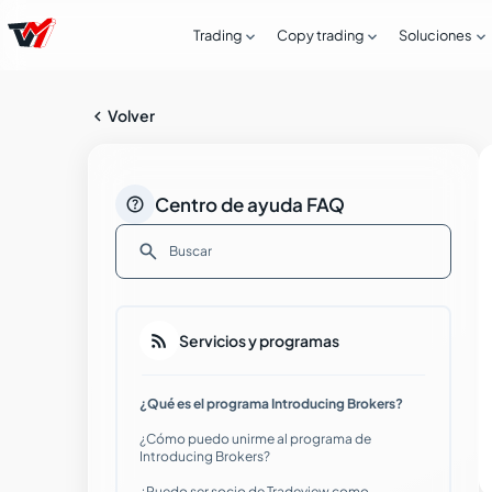



Trading
Copy trading
Soluciones

Volver

Centro de ayuda FAQ

¿Cómo puedo abrir una cuenta Live con
Tradeview Markets?

Servicios y programas
Guía paso a paso para abrir una cuenta
¿Qué es el programa Introducing Brokers?
Live con Tradeview Markets
¿Cómo puedo unirme al programa de
Introducing Brokers?
Problemas comunes en el proceso de
verificación de identidad
¿Puedo ser socio de Tradeview como