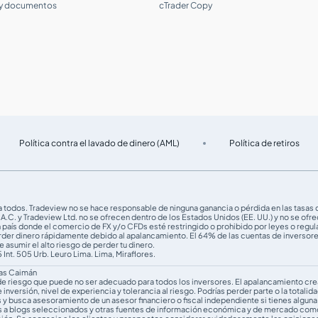
 y documentos
cTrader Copy
Política contra el lavado de dinero (AML)
Política de retiros
ara todos. Tradeview no se hace responsable de ninguna ganancia o pérdida en las tasa
A.C. y Tradeview Ltd. no se ofrecen dentro de los Estados Unidos (EE. UU.) y no se ofr
ún país donde el comercio de FX y/o CFDs esté restringido o prohibido por leyes o regul
rder dinero rápidamente debido al apalancamiento. El 64% de las cuentas de inversor
 asumir el alto riesgo de perder tu dinero.
 Int. 505 Urb. Leuro Lima. Lima, Miraflores.
las Caimán
vel de riesgo que puede no ser adecuado para todos los inversores. El apalancamiento cr
versión, nivel de experiencia y tolerancia al riesgo. Podrías perder parte o la totalidad
s y busca asesoramiento de un asesor financiero o fiscal independiente si tienes alguna
s a blogs seleccionados y otras fuentes de información económica y de mercado como s