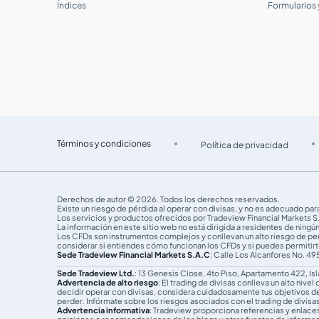
Índices
Formularios
¿En qué bolsas de valores se puede
operar con Tradeview Markets?
¿Tradeview ofrece apalancamiento en
cuentas de acciones?
¿Quiénes son los proveedores de
liquidez de Tradeview?
Términos y condiciones
Política de privacidad
¿Ofrecen liquidez directa?
Derechos de autor © 2026. Todos los derechos reservados.
¿Cómo deposito fondos en mi cuenta?
Existe un riesgo de pérdida al operar con divisas, y no es adecuado p
Los servicios y productos ofrecidos por Tradeview Financial Markets S.
La información en este sitio web no está dirigida a residentes de ning
Los CFDs son instrumentos complejos y conllevan un alto riesgo de pe
Instrucciones paso a paso para
considerar si entiendes cómo funcionan los CFDs y si puedes permitirte
depositar
Sede Tradeview Financial Markets S.A.C
: Calle Los Alcanfores No. 495
Sede Tradeview Ltd.
: 13 Genesis Close, 4to Piso, Apartamento 422, Is
Advertencia de alto riesgo
: El trading de divisas conlleva un alto ni
decidir operar con divisas, considera cuidadosamente tus objetivos de in
¿Cuál es el proceso para retirar mis
perder. Infórmate sobre los riesgos asociados con el trading de divisa
fondos?
Advertencia informativa
: Tradeview proporciona referencias y enlace