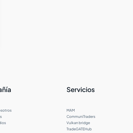
ñía
Servicios
osotros
MAM
s
CommuniTraders
dios
Vulkan bridge
TradeGATEHub