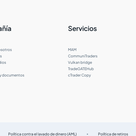
ñía
Servicios
osotros
MAM
s
CommuniTraders
dios
Vulkan bridge
TradeGATEHub
 y documentos
cTrader Copy
Política contra el lavado de dinero (AML)
Política de retiros