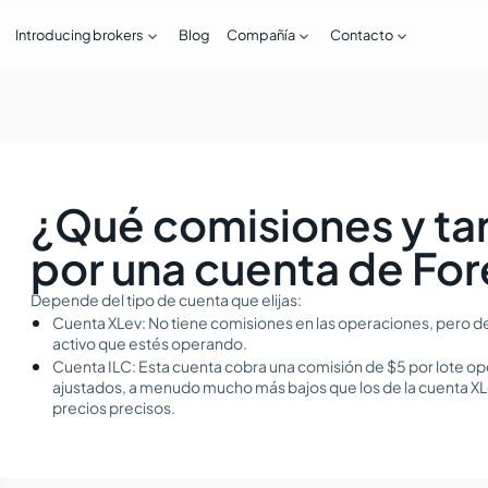



Introducing brokers
Blog
Compañía
Contacto
¿Qué comisiones y ta
por una cuenta de Fo
Depende del tipo de cuenta que elijas:
Cuenta XLev: No tiene comisiones en las operaciones, pero de
activo que estés operando.
Cuenta ILC: Esta cuenta cobra una comisión de $5 por lote o
ajustados, a menudo mucho más bajos que los de la cuenta XLe
precios precisos.