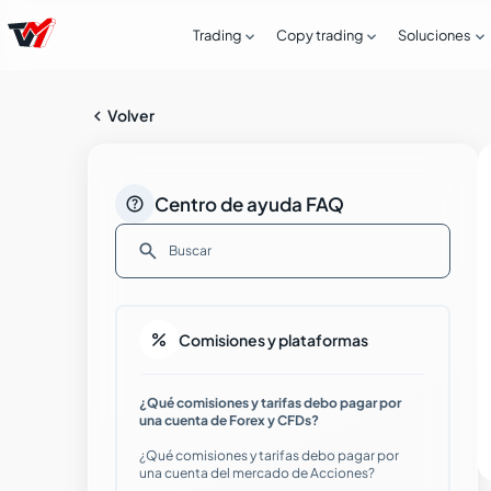



Trading
Copy trading
Soluciones

Volver

Centro de ayuda FAQ

¿Cómo puedo abrir una cuenta Live con
Tradeview Markets?

Comisiones y plataformas
Guía paso a paso para abrir una cuenta
¿Qué comisiones y tarifas debo pagar por
Live con Tradeview Markets
una cuenta de Forex y CFDs?
¿Qué comisiones y tarifas debo pagar por
Problemas comunes en el proceso de
una cuenta del mercado de Acciones?
verificación de identidad