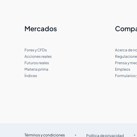
¿Qué comisiones y tarifas debo pagar
por una cuenta de Forex y CFDs?
Mercados
Compa
¿Qué comisiones y tarifas debo pagar
por una cuenta del mercado de
Acciones?
Forex y CFDs
Acerca de n
¿En qué plataformas de trading puedo
Acciones reales
Regulacione
abrir una cuenta con Tradeview?
Futuros reales
Prensa y me
Materia prima
Empleos
Índices
Formularios
¿Cuáles son las tarifas y características
de los contratos de futuros en
Tradeview Markets?
¿Qué tipo de cuentas están disponibles
para el trading de Forex y cuáles son sus
características?
¿Qué bolsas están disponibles para
operar futuros con Tradeview Markets?
Términos y condiciones
Política de privacidad