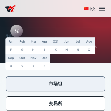

中文

月份
期货保证金要求
Jan
Feb
Mar
Apr
五月
Jun
Jul
Aug
深入了解期货交易的经济指标的具体情况，并采取更明智
F
G
H
J
K
M
N
Q
和更具战略性的方法，自信地在期货市场执行您的操作。
Sep
Oct
Nov
Dec
U
V
X
Z
市场组
交易所