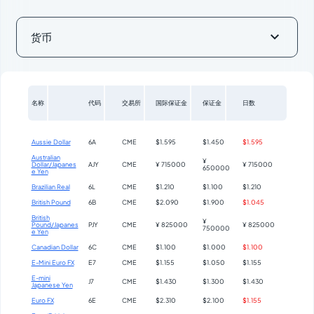

货币
名称
代码
交易所
国际保证金
保证金
日数
Aussie Dollar
6A
CME
$1.595
$1.450
$1.595
Australian
¥
Dollar/Japanes
AJY
CME
¥ 715000
¥ 715000
650000
e Yen
Brazilian Real
6L
CME
$1.210
$1.100
$1.210
British Pound
6B
CME
$2.090
$1.900
$1.045
British
¥
Pound/Japanes
PJY
CME
¥ 825000
¥ 825000
750000
e Yen
Canadian Dollar
6C
CME
$1.100
$1.000
$1.100
E-Mini Euro FX
E7
CME
$1.155
$1.050
$1.155
E-mini
J7
CME
$1.430
$1.300
$1.430
Japanese Yen
Euro FX
6E
CME
$2.310
$2.100
$1.155