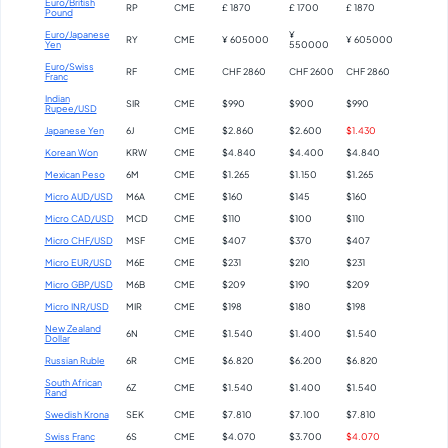
Euro/British
RP
CME
£ 1870
£ 1700
£ 1870
Pound
Euro/Japanese
¥
RY
CME
¥ 605000
¥ 605000
Yen
550000
Euro/Swiss
RF
CME
CHF 2860
CHF 2600
CHF 2860
Franc
Indian
SIR
CME
$990
$900
$990
Rupee/USD
Japanese Yen
6J
CME
$2.860
$2.600
$1.430
Korean Won
KRW
CME
$4.840
$4.400
$4.840
Mexican Peso
6M
CME
$1.265
$1.150
$1.265
Micro AUD/USD
M6A
CME
$160
$145
$160
Micro CAD/USD
MCD
CME
$110
$100
$110
Micro CHF/USD
MSF
CME
$407
$370
$407
Micro EUR/USD
M6E
CME
$231
$210
$231
Micro GBP/USD
M6B
CME
$209
$190
$209
Micro INR/USD
MIR
CME
$198
$180
$198
New Zealand
6N
CME
$1.540
$1.400
$1.540
Dollar
Russian Ruble
6R
CME
$6.820
$6.200
$6.820
South African
6Z
CME
$1.540
$1.400
$1.540
Rand
Swedish Krona
SEK
CME
$7.810
$7.100
$7.810
Swiss Franc
6S
CME
$4.070
$3.700
$4.070