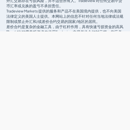
外汇交易存在亏损风险，并不适合所有人。Tradeview 对任何交易中货
币汇率或兑换的盈亏不承担责任。
Tradeview Markets 提供的服务和产品不在美国境内提供，也不向美国
法律定义的美国人士提供。本网站上的信息不针对任何当地法律或法规
限制或禁止外汇和/或差价合约交易的国家/地区的居民。
差价合约是复杂的金融工具，由于杠杆作用，具有快速亏损资金的高风
险。64%的零售投资者在使用Tradeview交易差价合约时亏损。您应考
虑是否理解差价合约的运作方式，以及是否能够承担失去资金的高风
险。
总部 Tradeview Financial Markets S.A.C
: Calle Los Alcanfores No.
495 Int. 505 Urb. Leuro Lima. Lima, Miraflores.
总部 Tradeview Ltd
: 13 Genesis Close, 4th Floor, Suite 422, Cayman
Islands
高风险警告
: 外汇交易具有很高的风险，可能不适合所有投资者。杠杆
作用会增加额外的风险和亏损暴露。在您决定进行外汇交易之前，请仔
细考虑您的投资目标、经验水平和风险承受能力。您可能会失去部分或
全部初始投资；请勿投资您无法承受的损失。了解与外汇交易相关的风
险，并在有任何疑问时寻求独立的金融或税务顾问的建议。
咨询警告
: Tradeview提供选定的博客和其他经济及市场信息源的参考和
链接，作为对其客户和潜在客户的教育服务，并不认同这些博客或其他
信息源的意见或建议。建议客户和潜在客户在分析和决策时，仔细考虑
博客或其他信息源所提供的意见和分析。任何博客或信息源都不应被视
为业绩记录。过去的表现不保证未来的结果，Tradeview特别建议客户
和潜在客户在投资资金或与任何外汇经纪商开立账户之前，仔细审核顾
问、博主、资金经理和系统供应商所做的所有声明和表述。本网站内的