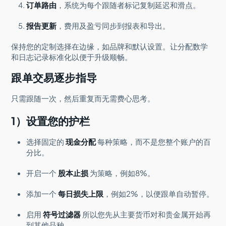
订单路由
，系统为每个跟随者标记复制延迟和滑点。
报告更新
，费用及盈亏同步到报表和导出。
保持您的定制选择在边缘，如品牌和默认设置。让分配数学
和日志记录标准化以便于升级顺畅。
跟单交易逐步指导
只需跟随一次，然后重复而无需费心思考。
1）设置您的护栏
选择固定的
现金分配
每种策略，而不是您整个账户的百
分比。
开启一个
股本止损
为策略，例如8%。
添加一个
每日损失上限
，例如2%，以便跟单自动暂停。
启用
符号过滤器
所以您先从主要货币对和贵金属开始再
到其他品种。