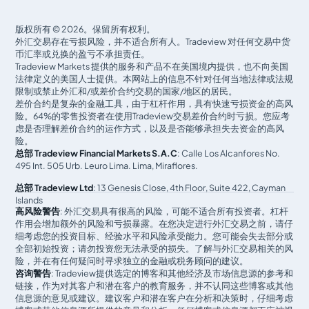
版权所有 © 2026。保留所有权利。
外汇交易存在亏损风险，并不适合所有人。Tradeview 对任何交易中货
币汇率或兑换的盈亏不承担责任。
Tradeview Markets 提供的服务和产品不在美国境内提供，也不向美国
法律定义的美国人士提供。本网站上的信息不针对任何当地法律或法规
限制或禁止外汇和/或差价合约交易的国家/地区的居民。
差价合约是复杂的金融工具，由于杠杆作用，具有快速亏损资金的高风
险。64%的零售投资者在使用Tradeview交易差价合约时亏损。您应考
虑是否理解差价合约的运作方式，以及是否能够承担失去资金的高风
险。
总部 Tradeview Financial Markets S.A.C
: Calle Los Alcanfores No.
495 Int. 505 Urb. Leuro Lima. Lima, Miraflores.
总部 Tradeview Ltd
: 13 Genesis Close, 4th Floor, Suite 422, Cayman
Islands
高风险警告
: 外汇交易具有很高的风险，可能不适合所有投资者。杠杆
作用会增加额外的风险和亏损暴露。在您决定进行外汇交易之前，请仔
细考虑您的投资目标、经验水平和风险承受能力。您可能会失去部分或
全部初始投资；请勿投资您无法承受的损失。了解与外汇交易相关的风
险，并在有任何疑问时寻求独立的金融或税务顾问的建议。
咨询警告
: Tradeview提供选定的博客和其他经济及市场信息源的参考和
链接，作为对其客户和潜在客户的教育服务，并不认同这些博客或其他
信息源的意见或建议。建议客户和潜在客户在分析和决策时，仔细考虑