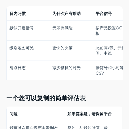
日内习惯
为什么它有帮助
平台信号
默认开启括号
无即兴风险
按产品设置OCO
板
级别地图可见
更快的决策
此前高/低、开盘
间、中线
滑点日志
减少糟糕的时光
按符号和小时导出
CSV
一个您可以复制的简单评估表
问题
如果答案是，请保留平台
我可以在用户界面中看到产
是的，与我的时区一致