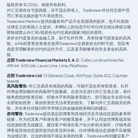
版权所有 © 2026。保留所有权利。
外汇交易存在亏损风险，并不适合所有人。Tradeview 对任何交易中货
币汇率或兑换的盈亏不承担责任。
Tradeview Markets 提供的服务和产品不在美国境内提供，也不向美国
法律定义的美国人士提供。本网站上的信息不针对任何当地法律或法规
限制或禁止外汇和/或差价合约交易的国家/地区的居民。
差价合约是复杂的金融工具，由于杠杆作用，具有快速亏损资金的高风
险。64%的零售投资者在使用Tradeview交易差价合约时亏损。您应考
虑是否理解差价合约的运作方式，以及是否能够承担失去资金的高风
险。
总部 Tradeview Financial Markets S.A.C
: Calle Los Alcanfores No.
495 Int. 505 Urb. Leuro Lima. Lima, Miraflores.
总部 Tradeview Ltd
: 13 Genesis Close, 4th Floor, Suite 422, Cayman
Islands
高风险警告
: 外汇交易具有很高的风险，可能不适合所有投资者。杠杆
作用会增加额外的风险和亏损暴露。在您决定进行外汇交易之前，请仔
细考虑您的投资目标、经验水平和风险承受能力。您可能会失去部分或
全部初始投资；请勿投资您无法承受的损失。了解与外汇交易相关的风
险，并在有任何疑问时寻求独立的金融或税务顾问的建议。
咨询警告
: Tradeview提供选定的博客和其他经济及市场信息源的参考和
链接，作为对其客户和潜在客户的教育服务，并不认同这些博客或其他
信息源的意见或建议。建议客户和潜在客户在分析和决策时，仔细考虑
博客或其他信息源所提供的意见和分析。任何博客或信息源都不应被视
为业绩记录。过去的表现不保证未来的结果，Tradeview特别建议客户