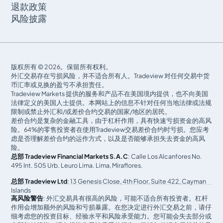
退款政策
风险披露
版权所有 © 2026。保留所有权利。
外汇交易存在亏损风险，并不适合所有人。Tradeview 对任何交易中货
币汇率或兑换的盈亏不承担责任。
Tradeview Markets 提供的服务和产品不在美国境内提供，也不向美国
法律定义的美国人士提供。本网站上的信息不针对任何当地法律或法规
限制或禁止外汇和/或差价合约交易的国家/地区的居民。
差价合约是复杂的金融工具，由于杠杆作用，具有快速亏损资金的高风
险。64%的零售投资者在使用Tradeview交易差价合约时亏损。您应考
虑是否理解差价合约的运作方式，以及是否能够承担失去资金的高风
险。
总部 Tradeview Financial Markets S.A.C
: Calle Los Alcanfores No.
495 Int. 505 Urb. Leuro Lima. Lima, Miraflores.
总部 Tradeview Ltd
: 13 Genesis Close, 4th Floor, Suite 422, Cayman
Islands
高风险警告
: 外汇交易具有很高的风险，可能不适合所有投资者。杠杆
作用会增加额外的风险和亏损暴露。在您决定进行外汇交易之前，请仔
细考虑您的投资目标、经验水平和风险承受能力。您可能会失去部分或