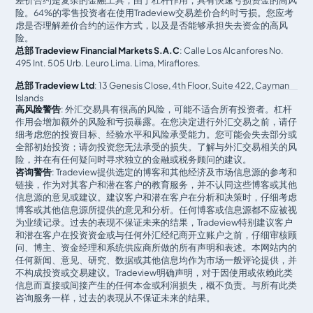
差价合约是复杂的金融工具，由于杠杆作用，具有快速亏损资金的高风
险。64%的零售投资者在使用Tradeview交易差价合约时亏损。您应考
虑是否理解差价合约的运作方式，以及是否能够承担失去资金的高风
险。
总部 Tradeview Financial Markets S.A.C
: Calle Los Alcanfores No.
495 Int. 505 Urb. Leuro Lima. Lima, Miraflores.
总部 Tradeview Ltd
: 13 Genesis Close, 4th Floor, Suite 422, Cayman
Islands
高风险警告
: 外汇交易具有很高的风险，可能不适合所有投资者。杠杆
作用会增加额外的风险和亏损暴露。在您决定进行外汇交易之前，请仔
细考虑您的投资目标、经验水平和风险承受能力。您可能会失去部分或
全部初始投资；请勿投资您无法承受的损失。了解与外汇交易相关的风
险，并在有任何疑问时寻求独立的金融或税务顾问的建议。
咨询警告
: Tradeview提供选定的博客和其他经济及市场信息源的参考和
链接，作为对其客户和潜在客户的教育服务，并不认同这些博客或其他
信息源的意见或建议。建议客户和潜在客户在分析和决策时，仔细考虑
博客或其他信息源所提供的意见和分析。任何博客或信息源都不应被视
为业绩记录。过去的表现不保证未来的结果，Tradeview特别建议客户
和潜在客户在投资资金或与任何外汇经纪商开立账户之前，仔细审核顾
问、博主、资金经理和系统供应商所做的所有声明和表述。本网站内的
任何新闻、意见、研究、数据或其他信息均作为市场一般评论提供，并
不构成投资或交易建议。Tradeview明确声明，对于因使用或依赖此类
信息而直接或间接产生的任何本金或利润损失，概不负责。与所有此类
咨询服务一样，过去的表现从不保证未来的结果。