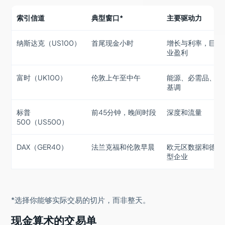
索引信道
典型窗口*
主要驱动力
纳斯达克（US100）
首尾现金小时
增长与利率，巨头
业盈利
富时（UK100）
伦敦上午至中午
能源、必需品、英
基调
标普
前45分钟，晚间时段
深度和流量
500（US500）
DAX（GER40）
法兰克福和伦敦早晨
欧元区数据和德国
型企业
*选择你能够实际交易的切片，而非整天。
现金算术的交易单