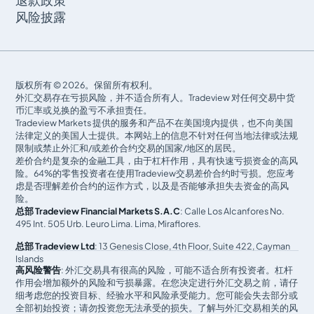
退款政策
风险披露
版权所有 © 2026。保留所有权利。
外汇交易存在亏损风险，并不适合所有人。Tradeview 对任何交易中货
币汇率或兑换的盈亏不承担责任。
Tradeview Markets 提供的服务和产品不在美国境内提供，也不向美国
法律定义的美国人士提供。本网站上的信息不针对任何当地法律或法规
限制或禁止外汇和/或差价合约交易的国家/地区的居民。
差价合约是复杂的金融工具，由于杠杆作用，具有快速亏损资金的高风
险。64%的零售投资者在使用Tradeview交易差价合约时亏损。您应考
虑是否理解差价合约的运作方式，以及是否能够承担失去资金的高风
险。
总部 Tradeview Financial Markets S.A.C
: Calle Los Alcanfores No.
495 Int. 505 Urb. Leuro Lima. Lima, Miraflores.
总部 Tradeview Ltd
: 13 Genesis Close, 4th Floor, Suite 422, Cayman
Islands
高风险警告
: 外汇交易具有很高的风险，可能不适合所有投资者。杠杆
作用会增加额外的风险和亏损暴露。在您决定进行外汇交易之前，请仔
细考虑您的投资目标、经验水平和风险承受能力。您可能会失去部分或
全部初始投资；请勿投资您无法承受的损失。了解与外汇交易相关的风