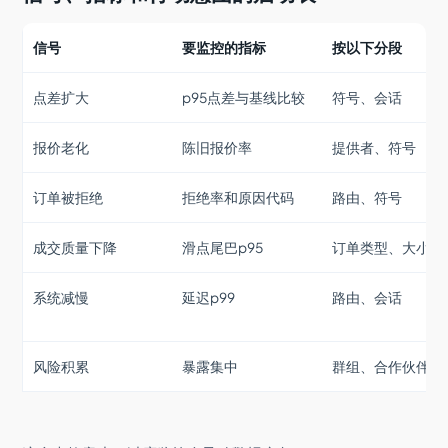
信号
要监控的指标
按以下分段
点差扩大
p95点差与基线比较
符号、会话
报价老化
陈旧报价率
提供者、符号
订单被拒绝
拒绝率和原因代码
路由、符号
成交质量下降
滑点尾巴p95
订单类型、大小
系统减慢
延迟p99
路由、会话
风险积累
暴露集中
群组、合作伙伴