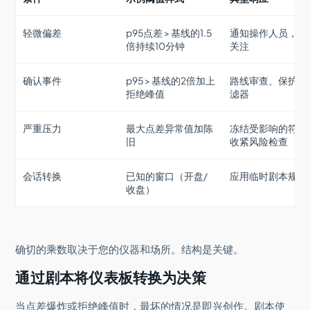
轻微偏差
p95点差 > 基线的1.5
通知操作人员，密
倍持续10分钟
关注
确认事件
p95 > 基线的2倍加上
路线审查、保护性
拒绝峰值
滤器
严重压力
最大点差异常值加陈
冻结受影响的符号
旧
收紧风险检查
会话转换
已知的窗口（开盘/
应用临时剧本规则
收盘）
确切的乘数取决于您的仪器和场所。结构是关键。
通过剧本将仪表板转换为决策
当点差爆炸或拒绝峰值时，最坏的情况是即兴创作。剧本使