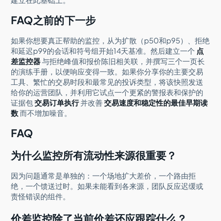
FAQ之前的下一步
如果你想要真正帮助的监控，从为扩散（p50和p95）、拒绝
和延迟p99的会话和符号组开始14天基准。然后建立一个
点
差监控器
与拒绝峰值和报价陈旧相关联，并撰写三个一页长
的演练手册，以便响应变得一致。如果你分享你的主要交易
工具、繁忙的交易时段和最常见的投诉类型，将该快照发送
给你的运营团队，并利用它试点一个更紧的警报表和保护的
证据包
交易订单执行
并改善
交易速度和稳定性的最佳早期读
数
而不增加噪音。
FAQ
为什么监控所有流动性来源很重要？
因为问题通常是单独的：一个场地扩大差价，一个路由拒
绝，一个馈送过时。如果未能看到各来源，团队反应迟缓或
责怪错误的组件。
价差监控除了当前价差还应跟踪什么？