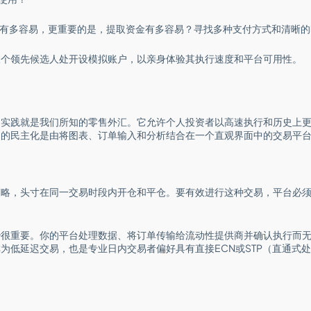
有多容易，更重要的是，提取资金有多容易？寻找多种支付方式和清晰的
三个领先候选人处开设模拟账户，以亲身体验其执行速度和平台可用性。
的实践就是我们所知的零售外汇。它允许个人投资者以高速执行和历史上
场的民主化是由将图表、订单输入和分析结合在一个直观界面中的交易平
策略，头寸在同一交易时段内开仓和平仓。要有效进行这种交易，平台必
秒很重要。你的平台处理数据、将订单传输给流动性提供商并确认执行而
为低延迟交易，也是专业日内交易者偏好具有直接ECN或STP（直通式