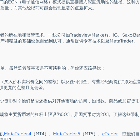
rkets，我们的ECN（电子通信网络）模式提供直接接入深度流动性的途径。这
行质量，而其他经纪商可能会出现显著的点差扩大。
在地和监管需求。一线公司如Tradeview Markets、IG、Saxo Bank和In
和稳健的基础设施而受到认可，通常提供专有技术以及MetaTrader。
清单。虽然监管等事项是不可谈判的，但你还应该寻找：
（买入价和卖出价之间的差额）以及任何佣金。有些经纪商提供“原始点
供更宽的点差且无佣金。
少货币对？他们是否还提供对其他市场的访问，如指数、商品或加密货币
规将主要货币对的杠杆上限设为50:1，异国货币对为20:1。了解这些限
供
MetaTrader 4
（MT4）、
MetaTrader 5
（MT5）、
cTrader
，或他们自
使用？