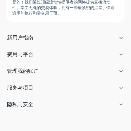
是的！我们通过顶级流动性提供者的网络提供直接流动
我可以在 Tradeview Markets 开设一个 Demo 账户吗？
性。享受无缝的交易体验，拥有一些最紧密的点差、快速
透明的执行和零交易干预。
我需要什么来开设账户？
Tradeview 提供 FIX API 技术吗？

新用户指南
我可以在移动设备上交易吗？
我将为外汇和差价合约账户支付哪些费用和佣金？

费用与平台
我将为 Stocks 账户支付哪些费用和佣金
我可以通过 Tradeview 在哪些交易平台上开设账户？

管理我的账户
Tradeview Markets的期货合约费用和特征是什么？

服务与项目
外汇交易可用什么类型的账户及其特点？
在 Tradeview Markets 可用哪些期货交易所？

隐私与安全
在 Tradeview 可用哪些股票交易所？
Tradeview是否为股权账户提供杠杆？
Tradeview 的流动性提供者是谁？