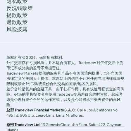
隐私政策
什么是引介经纪人（IB）计划？
反洗钱政策
如何加入引介经纪人（IB）计划？
提款政策
我可以作为一个联盟与Tradeview合作吗？
退款政策
风险披露
什么是MAM，我该如何使用？
什么是CommuniTraders？
成为跟随者的逐步指南
版权所有 © 2026。保留所有权利。
我如何复制/跟随信号提供者的策略？
外汇交易存在亏损风险，并不适合所有人。Tradeview 对任何交易中货
币汇率或兑换的盈亏不承担责任。
我如何停止复制/跟随信号提供者的策略？
Tradeview Markets 提供的服务和产品不在美国境内提供，也不向美国
法律定义的美国人士提供。本网站上的信息不针对任何当地法律或法规
成为信号提供者的逐步指南
限制或禁止外汇和/或差价合约交易的国家/地区的居民。
差价合约是复杂的金融工具，由于杠杆作用，具有快速亏损资金的高风
Tradeview提供教育资源吗？
险。64%的零售投资者在使用Tradeview交易差价合约时亏损。您应考
虑是否理解差价合约的运作方式，以及是否能够承担失去资金的高风
我的个人和财务信息如何得到保护？
险。
总部 Tradeview Financial Markets S.A.C
: Calle Los Alcanfores No.
我们使用军用级加密技术保护您的个人和财务信息，以确
495 Int. 505 Urb. Leuro Lima. Lima, Miraflores.
保您的数据安全。
总部 Tradeview Ltd
: 13 Genesis Close, 4th Floor, Suite 422, Cayman
我的资金是否隔离以确保保护？
Islands