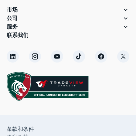

市场
您提供直接流动性吗？

公司
我如何为我的账户充值？

服务
您的充值逐步说明：
联系我们
取款的流程是什么？
我可以选择哪些存款和取款选项？
我可以在我的账户之间转移资金吗？
我可以以多种货币存款吗？
我可以使用比特币为我的账户充值吗？
如何更改或重置我的账户密码？
我已经有一个柜台。如何开设新账户？
在 Tradeview Markets 开设多个交易账户
我如何检查我的余额和交易历史？
条款和条件