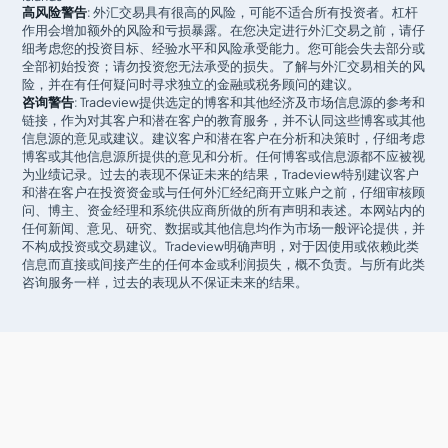
高风险警告
: 外汇交易具有很高的风险，可能不适合所有投资者。杠杆
Tradeview Markets是否受监管？
作用会增加额外的风险和亏损暴露。在您决定进行外汇交易之前，请仔
细考虑您的投资目标、经验水平和风险承受能力。您可能会失去部分或
全部初始投资；请勿投资您无法承受的损失。了解与外汇交易相关的风
险，并在有任何疑问时寻求独立的金融或税务顾问的建议。
咨询警告
: Tradeview提供选定的博客和其他经济及市场信息源的参考和
链接，作为对其客户和潜在客户的教育服务，并不认同这些博客或其他
信息源的意见或建议。建议客户和潜在客户在分析和决策时，仔细考虑
博客或其他信息源所提供的意见和分析。任何博客或信息源都不应被视
为业绩记录。过去的表现不保证未来的结果，Tradeview特别建议客户
和潜在客户在投资资金或与任何外汇经纪商开立账户之前，仔细审核顾
问、博主、资金经理和系统供应商所做的所有声明和表述。本网站内的
任何新闻、意见、研究、数据或其他信息均作为市场一般评论提供，并
不构成投资或交易建议。Tradeview明确声明，对于因使用或依赖此类
信息而直接或间接产生的任何本金或利润损失，概不负责。与所有此类
咨询服务一样，过去的表现从不保证未来的结果。