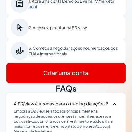

1. Abra uma conta Demo ou Live na TV Markets
aqui

2. Acesse a plataforma EQView

3. Comece a negociar ações nos mercados dos
EUA e internacionais
Criar uma conta
FAQs

A EQView é apenas para o trading de ações?
Embora a EQView seja focada principalmente na
negociação de ações, os clientes também têm acesso a
outros ativos, como fundos de investimento e títulos. Para
mais informações, entre em contato com o seu Account
Manager da Tradeview.