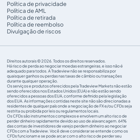
Política de privacidade
Política de AML
Política de retirada
Política de reembolso
Divulgação de riscos
Direitos autorais © 2026. Todos os direitos reservados.
Há risco de perda ao negociar moedas estrangeiras, e isso não é
adequado para todos. A Tradeview não se responsabiliza por
quaisquer ganhos ou perdas nas taxas de câmbio ou transações
durante qualquer operação.
Os serviços e produtos oferecidos pela Tradeview Markets não estão
sendo oferecidos nos Estados Unidos (EUA) e não estão sendo
oferecidos a pessoas dos EUA, conforme definido pela legislação
dos EUA. As informações contidas neste site não são direcionadas a
residentes de qualquer país onde a negociação de FX e/ou CFDs seja
restrita ou proibida por leis ou regulamentos locais.
Os CFDs são instrumentos complexos e envolvem um alto risco de
perder dinheiro rapidamente devido ao uso de alavancagem. 64%
das contas de investidores de varejo perdem dinheiro ao negociar
CFDs com a Tradeview. Você deve considerar se entende como os
CFDs funcionam e se pode arcar com o alto risco de perder seu