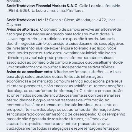
dinheiro.
Sede Tradeview Financial Markets S.A.C
: Calle Los Alcanfores No.
495 Int. 505 Urb. Leuro Lima. Lima, Miraflores.
Sede Tradeview Ltd.
: 13 Genesis Close, 4º andar, sala 422, Ilhas
Cayman
Aviso de alto risco
: O comércio de câmbio envolve um alto nível de
risco que pode não ser adequado para todos os investidores. A
alavancagem cria risco adicional e exposição à perda. Antes de
decidir negociar câmbio, considere cuidadosamente seus objetivos
de investimento, nível de experiência e tolerância ao risco. Você
pode perder parte ou todo o seu investimento inicial; não invista
dinheiro que você não pode perder. Informe-se sobre os riscos
associados ao comércio de câmbio e busque o aconselhamento de
um consultor financeiro ou fiscal independente se tiver dúvidas.
Aviso de aconselhamento
: A Tradeview fornece referências e links
para blogs selecionados e outras fontes de informações
econômicas e de mercado como um serviço educacional para seus
clientes e prospects, e não endossa as opiniões ou recomendações
dos blogs ou outras fontes de informação. Clientes e prospects são
aconselhados a considerar cuidadosamente as opiniões e análises
oferecidas nos blogs ou em outras fontes de informação, no
contexto da análise e tomada de decisão individual do cliente ou
prospect. Nenhum dos blogs ou outras fontes de informação deve
ser considerado como um histórico de desempenho. O desempenho
passado não é garantia de resultados futuros, e a Tradeview
aconselha especificamente os clientes e prospects a revisar
cuidadosamente todas as alegações e representações feitas por