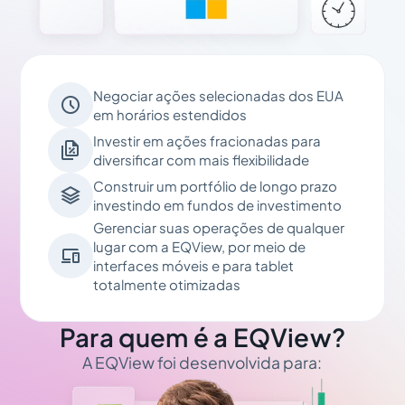
Negociar ações selecionadas dos EUA

em horários estendidos
Investir em ações fracionadas para

diversificar com mais flexibilidade
Construir um portfólio de longo prazo

investindo em fundos de investimento
Gerenciar suas operações de qualquer
lugar com a EQView, por meio de

interfaces móveis e para tablet
totalmente otimizadas
Para quem é a EQView?
A EQView foi desenvolvida para: