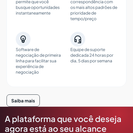
permite que você
correspondência com
busque oportunidades
os mais altos padrões de
instantaneamente
prioridade de
tempo/preço


Software de
Equipe de suporte
negociação de primeira
dedicada 24 horas por
linha para facilitar sua
dia, 5 dias por semana
experiência de
negociação
Saiba mais
A plataforma que você deseja
agora está ao seu alcance