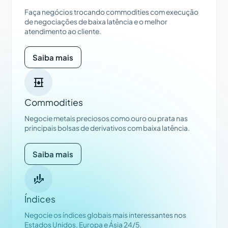
Faça negócios trocando commodities com execução
de negociações de baixa latência e o melhor
atendimento ao cliente.
Saiba mais

Commodities
Negocie metais preciosos como ouro ou prata nas
principais bolsas de derivativos com baixa latência.
Saiba mais

Índices
Negocie os índices globais mais interessantes nos
Estados Unidos, Europa e Ásia 24/5.