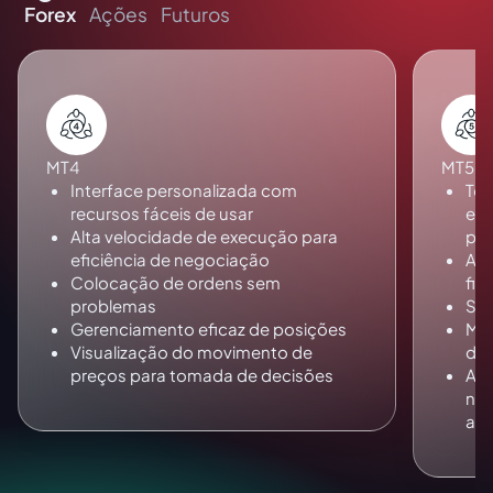
Forex
Ações
Futuros
MT4
MT5
Interface personalizada com
Tod
recursos fáceis de usar
e i
Alta velocidade de execução para
pre
eficiência de negociação
Ale
Colocação de ordens sem
fic
problemas
Sup
Gerenciamento eficaz de posições
Mai
Visualização do movimento de
de 
preços para tomada de decisões
Apr
neg
av