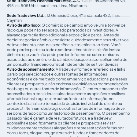
Sede Tradeview Financial Markets S.A.C
: Calle Los Alcanfores No.
495 Int. 505 Urb. Leuro Lima. Lima, Miraflores.
Sede Tradeview Ltd.
: 13 Genesis Close, 4º andar, sala 422, Ilhas
Cayman
Aviso de alto risco
: O comércio de câmbio envolve um alto nível de
risco que pode não ser adequado para todos os investidores. A
alavancagem cria risco adicional e exposição à perda. Antes de
decidir negociar câmbio, considere cuidadosamente seus objetivos
de investimento, nível de experiência e tolerância ao risco. Você
pode perder parte ou todo o seu investimento inicial; não invista
dinheiro que você não pode perder. Informe-se sobre os riscos
associados ao comércio de câmbio e busque o aconselhamento de
um consultor financeiro ou fiscal independente se tiver dúvidas.
Aviso de aconselhamento
: A Tradeview fornece referências e links
para blogs selecionados e outras fontes de informações
econômicas e de mercado como um serviço educacional para seus
clientes e prospects, e não endossa as opiniões ou recomendações
dos blogs ou outras fontes de informação. Clientes e prospects são
aconselhados a considerar cuidadosamente as opiniões e análises
oferecidas nos blogs ou em outras fontes de informação, no
contexto da análise e tomada de decisão individual do cliente ou
prospect. Nenhum dos blogs ou outras fontes de informação deve
ser considerado como um histórico de desempenho. O desempenho
passado não é garantia de resultados futuros, e a Tradeview
aconselha especificamente os clientes e prospects a revisar
cuidadosamente todas as alegações e representações feitas por
consultores, blogueiros, gestores de fundos e fornecedores de