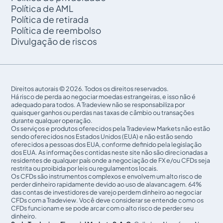
Política de AML
Política de retirada
Política de reembolso
Divulgação de riscos
Direitos autorais © 2026. Todos os direitos reservados.
Há risco de perda ao negociar moedas estrangeiras, e isso não é
adequado para todos. A Tradeview não se responsabiliza por
quaisquer ganhos ou perdas nas taxas de câmbio ou transações
durante qualquer operação.
Os serviços e produtos oferecidos pela Tradeview Markets não estão
sendo oferecidos nos Estados Unidos (EUA) e não estão sendo
oferecidos a pessoas dos EUA, conforme definido pela legislação
dos EUA. As informações contidas neste site não são direcionadas a
residentes de qualquer país onde a negociação de FX e/ou CFDs seja
restrita ou proibida por leis ou regulamentos locais.
Os CFDs são instrumentos complexos e envolvem um alto risco de
perder dinheiro rapidamente devido ao uso de alavancagem. 64%
das contas de investidores de varejo perdem dinheiro ao negociar
CFDs com a Tradeview. Você deve considerar se entende como os
CFDs funcionam e se pode arcar com o alto risco de perder seu
dinheiro.