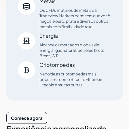
Metais

Os CFDs e futuros de metais da
Tradeview Markets permitem que você
negocie ouro, prata e diversos outros
metais com flexibilidade total.
Energia

Alcance os mercados globais de
energia: gás natural, petróleo bruto
Brent, WTI.
Criptomoedas

Negocie as criptomoedas mais
populares como Bitcoin, Ethereum,
Litecoin e muitas outras.
Comece agora
Experiência personalizada