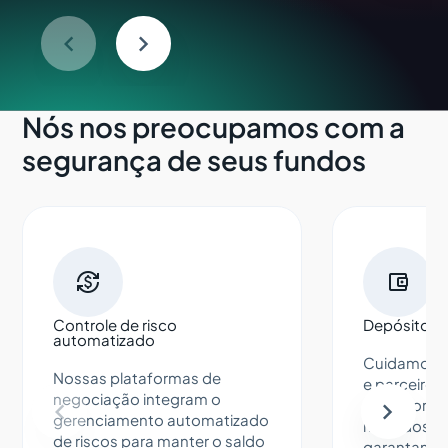
Nós nos preocupamos com a
segurança de seus fundos


Controle de risco
Depósitos 
automatizado
Cuidamos d
Nossas plataformas de
e parceiros
negociação integram o
da importân
gerenciamento automatizado
métodos de
de riscos para manter o saldo
garantam v