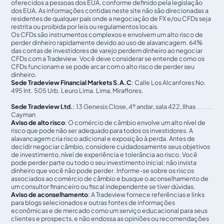
oferecidos a pessoas dos EUA, conforme definido pela legislação
dos EUA. As informações contidas neste site não são direcionadas a
residentes de qualquer país onde a negociação de FX e/ou CFDs seja
restrita ou proibida por leis ou regulamentos locais.
Os CFDs são instrumentos complexos e envolvem um alto risco de
perder dinheiro rapidamente devido ao uso de alavancagem. 64%
das contas de investidores de varejo perdem dinheiro ao negociar
CFDs com a Tradeview. Você deve considerar se entende como os
CFDs funcionam e se pode arcar com o alto risco de perder seu
dinheiro.
Sede Tradeview Financial Markets S.A.C
: Calle Los Alcanfores No.
495 Int. 505 Urb. Leuro Lima. Lima, Miraflores.
Sede Tradeview Ltd.
: 13 Genesis Close, 4º andar, sala 422, Ilhas
Cayman
Aviso de alto risco
: O comércio de câmbio envolve um alto nível de
risco que pode não ser adequado para todos os investidores. A
alavancagem cria risco adicional e exposição à perda. Antes de
decidir negociar câmbio, considere cuidadosamente seus objetivos
de investimento, nível de experiência e tolerância ao risco. Você
pode perder parte ou todo o seu investimento inicial; não invista
dinheiro que você não pode perder. Informe-se sobre os riscos
associados ao comércio de câmbio e busque o aconselhamento de
um consultor financeiro ou fiscal independente se tiver dúvidas.
Aviso de aconselhamento
: A Tradeview fornece referências e links
para blogs selecionados e outras fontes de informações
econômicas e de mercado como um serviço educacional para seus
clientes e prospects, e não endossa as opiniões ou recomendações