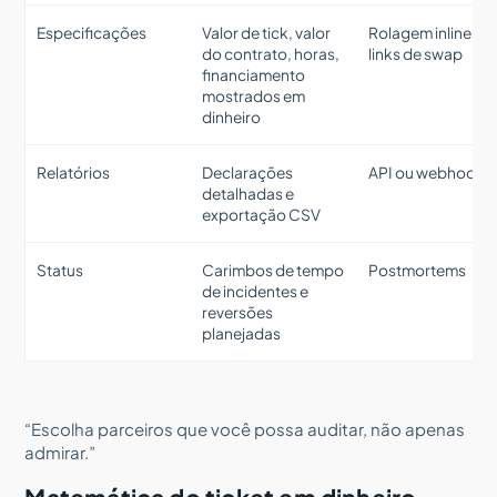
Especificações
Valor de tick, valor
Rolagem inline ou
do contrato, horas,
links de swap
financiamento
mostrados em
dinheiro
Relatórios
Declarações
API ou webhooks
detalhadas e
exportação CSV
Status
Carimbos de tempo
Postmortems
de incidentes e
reversões
planejadas
“Escolha parceiros que você possa auditar, não apenas
admirar.”