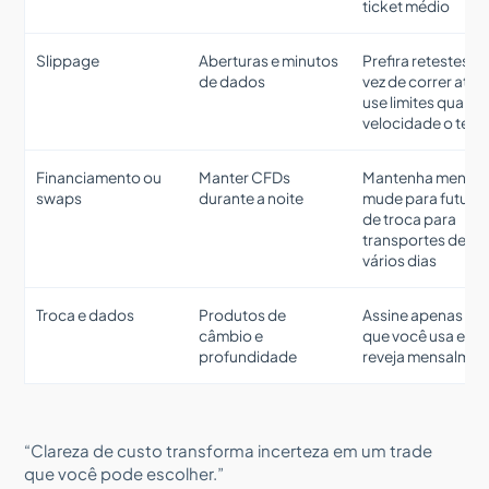
ticket médio
Slippage
Aberturas e minutos
Prefira retestes e
de dados
vez de correr atrás
use limites quand
velocidade o tent
Financiamento ou
Manter CFDs
Mantenha menor 
swaps
durante a noite
mude para futuro
de troca para
transportes de
vários dias
Troca e dados
Produtos de
Assine apenas o
câmbio e
que você usa e
profundidade
reveja mensalmen
“Clareza de custo transforma incerteza em um trade
que você pode escolher.”