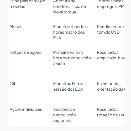
Principais pares de
Abertura de
Tom das taxas, CP
moedas
Londres, início de
empregos, PMIs
Nova Iorque
Metais
Manhã de Londres,
Rendimentos reai
horas macro dos
tom do USD
EUA
Índices de ações
Primeira e última
Resultados,
hora de negociação
amplitude, fluxos
à vista
Oil
Manhã na Europa,
Inventários,
sessão dos EUA
orientação da OP
Ações individuais
Sessões de
Resultados,
negociação
rotação de setor
regionais