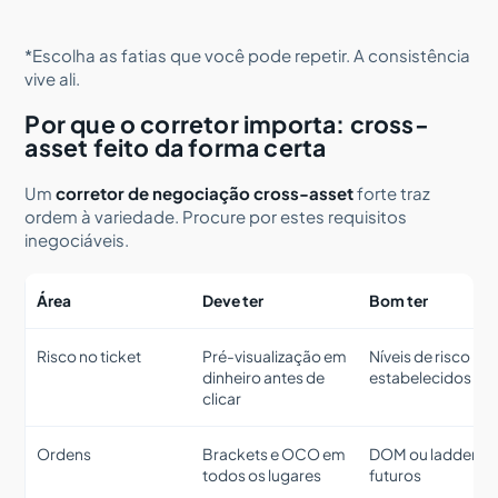
*Escolha as fatias que você pode repetir. A consistência
vive ali.
Por que o corretor importa: cross-
asset feito da forma certa
Um
corretor de negociação cross-asset
forte traz
ordem à variedade. Procure por estes requisitos
inegociáveis.
Área
Deve ter
Bom ter
Risco no ticket
Pré-visualização em
Níveis de risco pr
dinheiro antes de
estabelecidos
clicar
Ordens
Brackets e OCO em
DOM ou ladder pa
todos os lugares
futuros