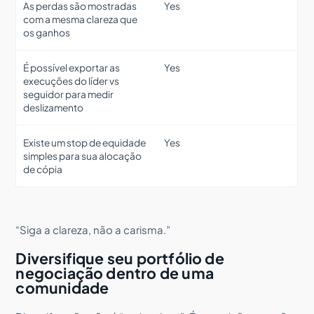
As perdas são mostradas
Yes
com a mesma clareza que
os ganhos
É possível exportar as
Yes
execuções do líder vs
seguidor para medir
deslizamento
Existe um stop de equidade
Yes
simples para sua alocação
de cópia
“Siga a clareza, não a carisma.”
Diversifique seu portfólio de
negociação dentro de uma
comunidade