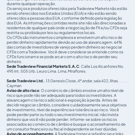
durante qualquer operação.
Os serviços e produtos oferecidos pela Tradeview Markets não estão
sendo oferecidos nos Estados Unidos (EUA) e não estão sendo
oferecidos a pessoas dos EUA, conforme definido pela legislação
dos EUA. As informações contidas neste site não são direcionadas a
residentes de qualquer país onde a negociação de FX e/ou CFDs seja
restrita ou proibida por leis ou regulamentos locais.
Os CFDs são instrumentos complexos e envolvem um alto risco de
perder dinheiro rapidamente devido ao uso de alavancagem. 64%
das contas de investidores de varejo perdem dinheiro ao negociar
CFDs com a Tradeview. Você deve considerar se entende como os
CFDs funcionam e se pode arcar com o alto risco de perder seu
dinheiro.
Sede Tradeview Financial Markets S.A.C
: Calle Los Alcanfores No.
495 Int. 505 Urb. Leuro Lima. Lima, Miraflores.
Sede Tradeview Ltd.
: 13 Genesis Close, 4º andar, sala 422, Ilhas
Cayman
Aviso de alto risco
: O comércio de câmbio envolve um alto nível de
risco que pode não ser adequado para todos os investidores. A
alavancagem cria risco adicional e exposição à perda. Antes de
decidir negociar câmbio, considere cuidadosamente seus objetivos
de investimento, nível de experiência e tolerância ao risco. Você
pode perder parte ou todo o seu investimento inicial; não invista
dinheiro que você não pode perder. Informe-se sobre os riscos
associados ao comércio de câmbio e busque o aconselhamento de
um consultor financeiro ou fiscal independente se tiver dúvidas.
Aviso de aconselhamento
: A Tradeview fornece referências e links