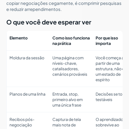
copiar negociações cegamente, é comprimir pesquisas
e reduzir arrependimentos.
O que você deve esperar ver
Elemento
Como isso funciona
Por que isso
na prática
importa
Moldura da sessão
Uma página com
Você começa a
níveis-chave,
partir de uma
catalisadores,
estrutura, não de
cenários prováveis
um estado de
espírito
Planos de uma linha
Entrada, stop,
Decisões se torn
primeiro alvo em
testáveis
uma única frase
Recibos pós-
Captura de tela
O aprendizado
negociação
mais nota de
sobrevive ao