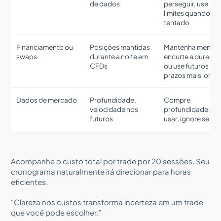
de dados
perseguir, use
limites quando
tentado
Financiamento ou
Posições mantidas
Mantenha menor,
swaps
durante a noite em
encurte a duraçã
CFDs
ou use futuros pa
prazos mais long
Dados de mercado
Profundidade,
Compre
velocidade nos
profundidade se 
futuros
usar, ignore se nã
Acompanhe o custo total por trade por 20 sessões. Seu
cronograma naturalmente irá direcionar para horas
eficientes.
“Clareza nos custos transforma incerteza em um trade
que você pode escolher.”