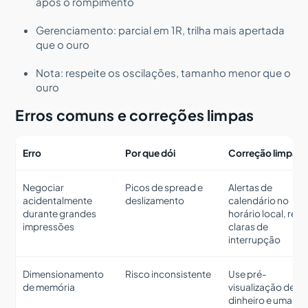
após o rompimento
Gerenciamento: parcial em 1R, trilha mais apertada
que o ouro
Nota: respeite os oscilações, tamanho menor que o
ouro
Erros comuns e correções limpas
Erro
Por que dói
Correção limpa
Negociar
Picos de spread e
Alertas de
acidentalmente
deslizamento
calendário no
durante grandes
horário local, reg
impressões
claras de
interrupção
Dimensionamento
Risco inconsistente
Use pré-
de memória
visualização de
dinheiro e uma