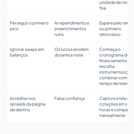
unidade de risco
fixa
Perseguir o primeiro
Arrependimento e
Espere pelo retes
pico
preenchimentos
ou primeiro
ruins
retrocesso
Ignorar swaps em
Os lucros erodem
Conheça o
balanços
durante a noite
cronograma de
financiamento,
escolha
instrumentos par
combinar com o
tempo de retenç
Acreditar nos
Falsa confiança
Capture a tela da
spreads da página
cotações em sua
de destino
horas e compare
mensalmente