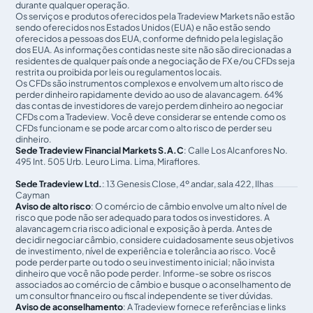
durante qualquer operação.
Os serviços e produtos oferecidos pela Tradeview Markets não estão
sendo oferecidos nos Estados Unidos (EUA) e não estão sendo
oferecidos a pessoas dos EUA, conforme definido pela legislação
dos EUA. As informações contidas neste site não são direcionadas a
residentes de qualquer país onde a negociação de FX e/ou CFDs seja
restrita ou proibida por leis ou regulamentos locais.
Os CFDs são instrumentos complexos e envolvem um alto risco de
perder dinheiro rapidamente devido ao uso de alavancagem. 64%
das contas de investidores de varejo perdem dinheiro ao negociar
CFDs com a Tradeview. Você deve considerar se entende como os
CFDs funcionam e se pode arcar com o alto risco de perder seu
dinheiro.
Sede Tradeview Financial Markets S.A.C
: Calle Los Alcanfores No.
495 Int. 505 Urb. Leuro Lima. Lima, Miraflores.
Sede Tradeview Ltd.
: 13 Genesis Close, 4º andar, sala 422, Ilhas
Cayman
Aviso de alto risco
: O comércio de câmbio envolve um alto nível de
risco que pode não ser adequado para todos os investidores. A
alavancagem cria risco adicional e exposição à perda. Antes de
decidir negociar câmbio, considere cuidadosamente seus objetivos
de investimento, nível de experiência e tolerância ao risco. Você
pode perder parte ou todo o seu investimento inicial; não invista
dinheiro que você não pode perder. Informe-se sobre os riscos
associados ao comércio de câmbio e busque o aconselhamento de
um consultor financeiro ou fiscal independente se tiver dúvidas.
Aviso de aconselhamento
: A Tradeview fornece referências e links