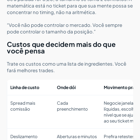
matemática está no ticket para que sua mente possa se
concentrar no timing, não na aritmética.
“Você não pode controlar o mercado. Você sempre
pode controlar o tamanho da posição.”
Custos que decidem mais do que
você pensa
Trate os custos como uma lista de ingredientes. Você
fará melhores trades.
Linha de custo
Onde dói
Movimento práti
Spread mais
Cada
Negocie janelas
comissão
preenchimento
líquidas, escolha
nível que se ajuste
ao seu ticket méd
Deslizamento
Aberturas e minutos
Prefira retestes a