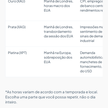
Ouro (XAU)
Manhã de Londres,
CPI, empregos, t
horas macro dos
de banco central,
EUA
rendimentos reais
Prata (XAG)
Manhã de Londres,
Impressões macr
transbordamento
sentimento de ris
da sessão dos EUA
sinais de demand
industrial
Platina (XPT)
Manhã na Europa,
Demanda
sobreposição dos
automobilística,
EUA
manchetes de
fornecimento, to
do USD
*As horas variam de acordo com a temporada e local.
Escolha uma parte que você possa repetir, não o dia
inteiro.