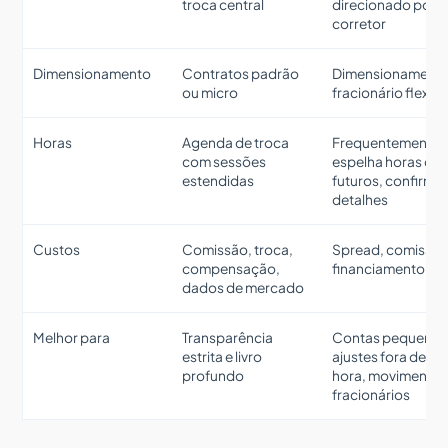
troca central
direcionado por
corretor
Dimensionamento
Contratos padrão
Dimensionament
ou micro
fracionário flexíve
Horas
Agenda de troca
Frequentemente
com sessões
espelha horas de
estendidas
futuros, confirme
detalhes
Custos
Comissão, troca,
Spread, comissão
compensação,
financiamento
dados de mercado
Melhor para
Transparência
Contas pequenas
estrita e livro
ajustes fora de
profundo
hora, movimento
fracionários