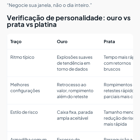
“Negocie sua janela, não o dia inteiro.”
Verificação de personalidade: ouro vs
prata vs platina
Traço
Ouro
Prata
Ritmo típico
Explosões suaves
Tempo mais rápid
de tendência em
com retornos
torno de dados
bruscos
Melhores
Retrocesso ao
Rompimentos co
configurações
valor, rompimento
retestes rápidos,
além do reteste
parciais mais ced
Estilo de risco
Caixa fixa, parada
Tamanho menor,
ampla aceitável
redução de risco
mais rápida
Armadilha comum
Excesso de
Perseguição a pi