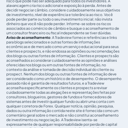
risco que pode não ser adequado para todos os investidores. A
alavancagem cria risco adicional e exposição à perda. Antes de
decidir negociar câmbio, considere cuidadosamente seus objetivos
de investimento, nível de experiência e tolerância ao risco. Você
pode perder parte ou todo o seu investimento inicial; não invista
dinheiro que você não pode perder. Informe-se sobre os riscos
associados ao comércio de câmbio e busque o aconselhamento de
um consultor financeiro ou fiscal independente se tiver dúvidas.
Aviso de aconselhamento
: A Tradeview fornece referências e links
para blogs selecionados e outras fontes de informações
econômicas e de mercado como um serviço educacional para seus
clientes e prospects, e não endossa as opiniões ou recomendações
dos blogs ou outras fontes de informação. Clientes e prospects são
aconselhados a considerar cuidadosamente as opiniões e análises
oferecidas nos blogs ou em outras fontes de informação, no
contexto da análise e tomada de decisão individual do cliente ou
prospect. Nenhum dos blogs ou outras fontes de informação deve
ser considerado como um histórico de desempenho. O desempenho
passado não é garantia de resultados futuros, e a Tradeview
aconselha especificamente os clientes e prospects a revisar
cuidadosamente todas as alegações e representações feitas por
consultores, blogueiros, gestores de fundos e fornecedores de
sistemas antes de investir qualquer fundo ou abrir uma conta com
qualquer corretora de Forex. Qualquer notícia, opinião, pesquisa,
dados ou outra informação contida neste site é fornecida como um
comentário geral sobre o mercado e não constitui aconselhamento
de investimento ou negociação. A Tradeview isenta-se
expressamente de qualquer responsabilidade por perda de capital