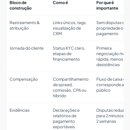
Bloco de
Como é
Por que é
construção
importante
Rastreamento &
Links únicos, tags,
Sem disputas sob
atribuição
visualização de
propriedade ou
CRM
pagamento
Jornada do cliente
Status KYC claro,
Primeira
etapas de
negociação mais
financiamento
rápida, menos
desistências
Compensação
Compartilhamento
Fluxo de caixa qu
de spread,
corresponde ao s
comissão, CPA ou
público
híbrido
Evidências
Declarações e
Disputas reduzem
relatórios de
para 2 minutos, n
pagamento
2 semanas
exportáveis