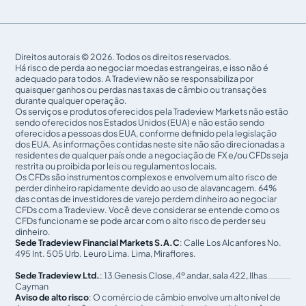
Direitos autorais © 2026. Todos os direitos reservados.
Há risco de perda ao negociar moedas estrangeiras, e isso não é
adequado para todos. A Tradeview não se responsabiliza por
quaisquer ganhos ou perdas nas taxas de câmbio ou transações
durante qualquer operação.
Os serviços e produtos oferecidos pela Tradeview Markets não estão
sendo oferecidos nos Estados Unidos (EUA) e não estão sendo
oferecidos a pessoas dos EUA, conforme definido pela legislação
dos EUA. As informações contidas neste site não são direcionadas a
residentes de qualquer país onde a negociação de FX e/ou CFDs seja
restrita ou proibida por leis ou regulamentos locais.
Os CFDs são instrumentos complexos e envolvem um alto risco de
perder dinheiro rapidamente devido ao uso de alavancagem. 64%
das contas de investidores de varejo perdem dinheiro ao negociar
CFDs com a Tradeview. Você deve considerar se entende como os
CFDs funcionam e se pode arcar com o alto risco de perder seu
dinheiro.
Sede Tradeview Financial Markets S.A.C
: Calle Los Alcanfores No.
495 Int. 505 Urb. Leuro Lima. Lima, Miraflores.
Sede Tradeview Ltd.
: 13 Genesis Close, 4º andar, sala 422, Ilhas
Cayman
Aviso de alto risco
: O comércio de câmbio envolve um alto nível de