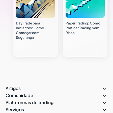
Day Trade para
Paper Trading: Como
Iniciantes: Como
Praticar Trading Sem
Começar com
Risco
Segurança

Artigos

Comunidade

Plataformas de trading

Serviços