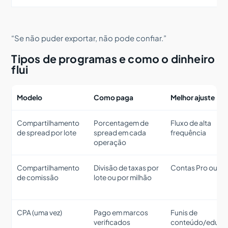
“Se não puder exportar, não pode confiar.”
Tipos de programas e como o dinheiro
flui
Modelo
Como paga
Melhor ajuste
Compartilhamento
Porcentagem de
Fluxo de alta
de spread por lote
spread em cada
frequência
operação
Compartilhamento
Divisão de taxas por
Contas Pro ou E
de comissão
lote ou por milhão
CPA (uma vez)
Pago em marcos
Funis de
verificados
conteúdo/educa