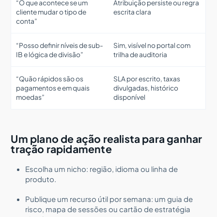
“O que acontece se um
Atribuição persiste ou regra
cliente mudar o tipo de
escrita clara
conta”
“Posso definir níveis de sub-
Sim, visível no portal com
IB e lógica de divisão”
trilha de auditoria
“Quão rápidos são os
SLA por escrito, taxas
pagamentos e em quais
divulgadas, histórico
moedas”
disponível
Um plano de ação realista para ganhar
tração rapidamente
Escolha um nicho: região, idioma ou linha de
produto.
Publique um recurso útil por semana: um guia de
risco, mapa de sessões ou cartão de estratégia