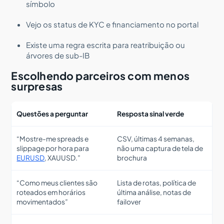
símbolo
Vejo os status de KYC e financiamento no portal
Existe uma regra escrita para reatribuição ou
árvores de sub-IB
Escolhendo parceiros com menos
surpresas
Questões a perguntar
Resposta sinal verde
“Mostre-me spreads e
CSV, últimas 4 semanas,
slippage por hora para
não uma captura de tela de
EURUSD
, XAUUSD.”
brochura
“Como meus clientes são
Lista de rotas, política de
roteados em horários
última análise, notas de
movimentados”
failover