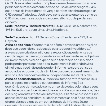
Os CFDs são instrumentos complexos e envolvem um alto risco de
perder dinheiro rapidamente devido ao uso de alavancagem. 64%
das contas de investidores de varejo perdem dinheiro ao negociar
CFDs com a Tradeview. Você deve considerar se entende como os
CFDs funcionam e se pode arcar com o alto risco de perder seu
dinheiro.
Sede Tradeview Financial Markets S.A.C
: Calle Los Alcanfores No.
495 Int. 505 Urb. Leuro Lima. Lima, Miraflores.
Sede Tradeview Ltd.
: 13 Genesis Close, 4º andar, sala 422, Ilhas
Cayman
Aviso de alto risco
: O comércio de câmbio envolve um alto nível de
risco que pode não ser adequado para todos os investidores. A
alavancagem cria risco adicional e exposição à perda. Antes de
decidir negociar câmbio, considere cuidadosamente seus objetivos
de investimento, nível de experiência e tolerância ao risco. Você
pode perder parte ou todo o seu investimento inicial; não invista
dinheiro que você não pode perder. Informe-se sobre os riscos
associados ao comércio de câmbio e busque o aconselhamento de
um consultor financeiro ou fiscal independente se tiver dúvidas.
Aviso de aconselhamento
: A Tradeview fornece referências e links
para blogs selecionados e outras fontes de informações
econômicas e de mercado como um serviço educacional para seus
clientes e prospects, e não endossa as opiniões ou recomendações
dos blogs ou outras fontes de informação. Clientes e prospects são
aconselhados a considerar cuidadosamente as opiniões e análises
oferecidas nos blogs ou em outras fontes de informação, no
contexto da análise e tomada de decisão individual do cliente ou