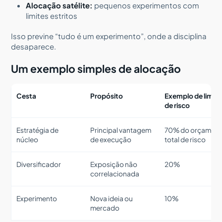
Alocação satélite:
pequenos experimentos com
limites estritos
Isso previne “tudo é um experimento”, onde a disciplina
desaparece.
Um exemplo simples de alocação
Cesta
Propósito
Exemplo de limite
de risco
Estratégia de
Principal vantagem
70% do orçamen
núcleo
de execução
total de risco
Diversificador
Exposição não
20%
correlacionada
Experimento
Nova ideia ou
10%
mercado