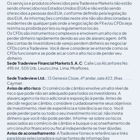
Os serviços e produtos oferecidos pela Tradeview Markets não estão
sendo oferecidos nos Estados Unidos (EUA) e não estão sendo
oferecidos a pessoas dos EUA, conforme definido pela legislação
dos EUA. As informações contidas neste site não são direcionadas a
residentes de qualquer país onde a negociação de FX e/ou CFDs seja
restrita ou proibida por leis ou regulamentos locais.
Os CFDs são instrumentos complexos e envolvem um alto risco de
perder dinheiro rapidamente devido ao uso de alavancagem. 64%
das contas de investidores de varejo perdem dinheiro ao negociar
CFDs com a Tradeview. Você deve considerar se entende como os
CFDs funcionam e se pode arcar com o alto risco de perder seu
dinheiro.
Sede Tradeview Financial Markets S.A.C
: Calle Los Alcanfores No.
495 Int. 505 Urb. Leuro Lima. Lima, Miraflores.
Sede Tradeview Ltd.
: 13 Genesis Close, 4º andar, sala 422, Ilhas
Cayman
Aviso de alto risco
: O comércio de câmbio envolve um alto nível de
risco que pode não ser adequado para todos os investidores. A
alavancagem cria risco adicional e exposição à perda. Antes de
decidir negociar câmbio, considere cuidadosamente seus objetivos
de investimento, nível de experiência e tolerância ao risco. Você
pode perder parte ou todo o seu investimento inicial; não invista
dinheiro que você não pode perder. Informe-se sobre os riscos
associados ao comércio de câmbio e busque o aconselhamento de
um consultor financeiro ou fiscal independente se tiver dúvidas.
Aviso de aconselhamento
: A Tradeview fornece referências e links
para blogs selecionados e outras fontes de informações