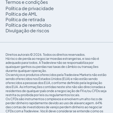
Termos e condições
Política de privacidade
Política de AML
Política de retirada
Política de reembolso
Divulgação de riscos
Direitos autorais © 2026. Todos os direitos reservados.
Há risco de perda ao negociar moedas estrangeiras, e isso não é
adequado para todos. A Tradeview não se responsabiliza por
quaisquer ganhos ou perdas nas taxas de câmbio ou transações
durante qualquer operação.
Os serviços e produtos oferecidos pela Tradeview Markets não estão
sendo oferecidos nos Estados Unidos (EUA) e não estão sendo
oferecidos a pessoas dos EUA, conforme definido pela legislação
dos EUA. As informações contidas neste site não são direcionadas a
residentes de qualquer país onde a negociação de FX e/ou CFDs seja
restrita ou proibida por leis ou regulamentos locais.
Os CFDs são instrumentos complexos e envolvem um alto risco de
perder dinheiro rapidamente devido ao uso de alavancagem. 64%
das contas de investidores de varejo perdem dinheiro ao negociar
CFDs com a Tradeview. Você deve considerar se entende como os