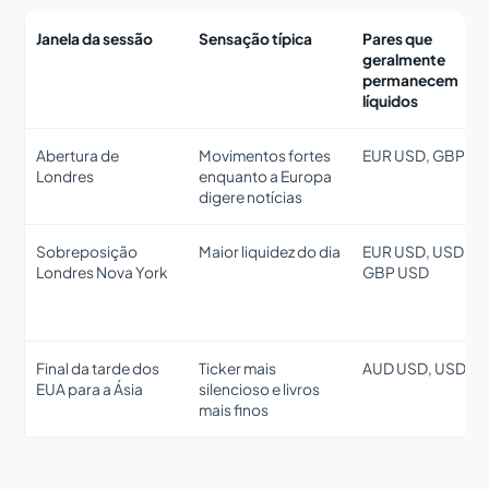
Janela da sessão
Sensação típica
Pares que
geralmente
permanecem
líquidos
Abertura de
Movimentos fortes
EUR USD, GBP U
Londres
enquanto a Europa
digere notícias
Sobreposição
Maior liquidez do dia
EUR USD, USD JPY
Londres Nova York
GBP USD
Final da tarde dos
Ticker mais
AUD USD, USD JP
EUA para a Ásia
silencioso e livros
mais finos