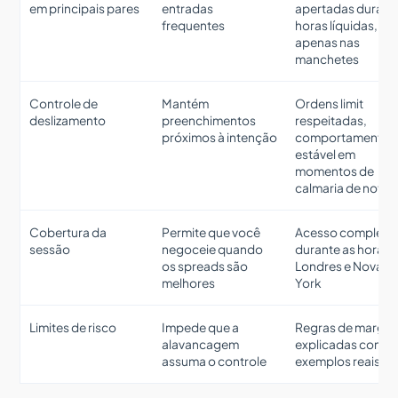
em principais pares
entradas
apertadas durant
frequentes
horas líquidas, nã
apenas nas
manchetes
Controle de
Mantém
Ordens limit
deslizamento
preenchimentos
respeitadas,
próximos à intenção
comportamento
estável em
momentos de
calmaria de notíci
Cobertura da
Permite que você
Acesso completo
sessão
negoceie quando
durante as horas 
os spreads são
Londres e Nova
melhores
York
Limites de risco
Impede que a
Regras de marge
alavancagem
explicadas com
assuma o controle
exemplos reais