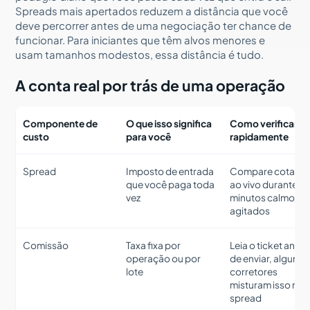
Spreads mais apertados reduzem a distância que você
deve percorrer antes de uma negociação ter chance de
funcionar. Para iniciantes que têm alvos menores e
usam tamanhos modestos, essa distância é tudo.
A conta real por trás de uma operação
Componente de
O que isso significa
Como verificar
custo
para você
rapidamente
Spread
Imposto de entrada
Compare cotaçõ
que você paga toda
ao vivo durante
vez
minutos calmos e
agitados
Comissão
Taxa fixa por
Leia o ticket antes
operação ou por
de enviar, alguns
lote
corretores
misturam isso no
spread