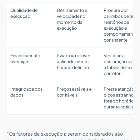
Qualidade de
Deslizamento e
Procure por
execução
velocidade no
carimbos de temp
momento da
relatórios de
execução
execução e
comportamento
consistente
Financiamento
Swap ou rollover
Verifique a
overnight
aplicado em um
declaração diária 
horário definido
a tabela de taxas 
corretor
Integridade dos
Preços estáveis e
Preste atenção a
dados
confiáveis
picos estranhos
fora do horário ou
durante notícias
“Os fatores de execução a serem considerados são