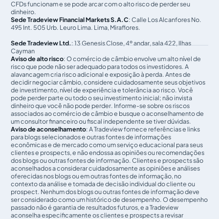
CFDs funcionam e se pode arcar com o alto risco de perder seu
dinheiro.
Sede Tradeview Financial Markets S.A.C
: Calle Los Alcanfores No.
495 Int. 505 Urb. Leuro Lima. Lima, Miraflores.
Sede Tradeview Ltd.
: 13 Genesis Close, 4º andar, sala 422, Ilhas
Cayman
Aviso de alto risco
: O comércio de câmbio envolve um alto nível de
risco que pode não ser adequado para todos os investidores. A
alavancagem cria risco adicional e exposição à perda. Antes de
decidir negociar câmbio, considere cuidadosamente seus objetivos
de investimento, nível de experiência e tolerância ao risco. Você
pode perder parte ou todo o seu investimento inicial; não invista
dinheiro que você não pode perder. Informe-se sobre os riscos
associados ao comércio de câmbio e busque o aconselhamento de
um consultor financeiro ou fiscal independente se tiver dúvidas.
Aviso de aconselhamento
: A Tradeview fornece referências e links
para blogs selecionados e outras fontes de informações
econômicas e de mercado como um serviço educacional para seus
clientes e prospects, e não endossa as opiniões ou recomendações
dos blogs ou outras fontes de informação. Clientes e prospects são
aconselhados a considerar cuidadosamente as opiniões e análises
oferecidas nos blogs ou em outras fontes de informação, no
contexto da análise e tomada de decisão individual do cliente ou
prospect. Nenhum dos blogs ou outras fontes de informação deve
ser considerado como um histórico de desempenho. O desempenho
passado não é garantia de resultados futuros, e a Tradeview
aconselha especificamente os clientes e prospects a revisar