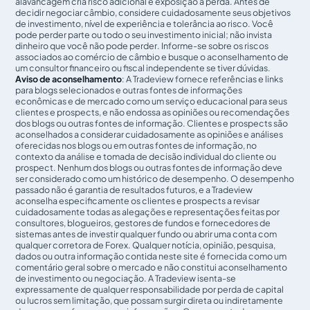
alavancagem cria risco adicional e exposição à perda. Antes de
decidir negociar câmbio, considere cuidadosamente seus objetivos
de investimento, nível de experiência e tolerância ao risco. Você
pode perder parte ou todo o seu investimento inicial; não invista
dinheiro que você não pode perder. Informe-se sobre os riscos
associados ao comércio de câmbio e busque o aconselhamento de
um consultor financeiro ou fiscal independente se tiver dúvidas.
Aviso de aconselhamento
: A Tradeview fornece referências e links
para blogs selecionados e outras fontes de informações
econômicas e de mercado como um serviço educacional para seus
clientes e prospects, e não endossa as opiniões ou recomendações
dos blogs ou outras fontes de informação. Clientes e prospects são
aconselhados a considerar cuidadosamente as opiniões e análises
oferecidas nos blogs ou em outras fontes de informação, no
contexto da análise e tomada de decisão individual do cliente ou
prospect. Nenhum dos blogs ou outras fontes de informação deve
ser considerado como um histórico de desempenho. O desempenho
passado não é garantia de resultados futuros, e a Tradeview
aconselha especificamente os clientes e prospects a revisar
cuidadosamente todas as alegações e representações feitas por
consultores, blogueiros, gestores de fundos e fornecedores de
sistemas antes de investir qualquer fundo ou abrir uma conta com
qualquer corretora de Forex. Qualquer notícia, opinião, pesquisa,
dados ou outra informação contida neste site é fornecida como um
comentário geral sobre o mercado e não constitui aconselhamento
de investimento ou negociação. A Tradeview isenta-se
expressamente de qualquer responsabilidade por perda de capital
ou lucros sem limitação, que possam surgir direta ou indiretamente