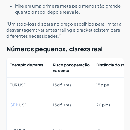
Mire em uma primeira meta pelo menos tão grande
quanto o risco, depois reavalie.
“Um stop-loss dispara no preço escolhido para limitar a
desvantagem; variantes trailing e bracket existem para
diferentes necessidades.”
Números pequenos, clareza real
Exemplo de pares
Risco por operação
Distância do stop
na conta
EUR USD
15 dólares
15 pips
GBP
USD
15 dólares
20 pips