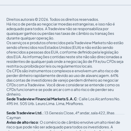
Direitos autorais © 2026. Todos os direitos reservados.
Há risco de perda ao negociar moedas estrangeiras, e isso não é
adequado para todos. A Tradeview não se responsabiliza por
quaisquer ganhos ou perdas nas taxas de câmbio ou transações
durante qualquer operação.
Os serviços e produtos oferecidos pela Tradeview Markets não estão
sendo oferecidos nos Estados Unidos (EUA) e não estão sendo
oferecidos a pessoas dos EUA, conforme definido pela legislação
dos EUA. As informações contidas neste site não são direcionadas a
residentes de qualquer país onde a negociação de FX e/ou CFDs seja
restrita ou proibida por leis ou regulamentos locais.
Os CFDs são instrumentos complexos e envolvem um alto risco de
perder dinheiro rapidamente devido ao uso de alavancagem. 64%
das contas de investidores de varejo perdem dinheiro ao negociar
CFDs com a Tradeview. Você deve considerar se entende como os
CFDs funcionam e se pode arcar com o alto risco de perder seu
dinheiro.
Sede Tradeview Financial Markets S.A.C
: Calle Los Alcanfores No.
495 Int. 505 Urb. Leuro Lima. Lima, Miraflores.
Sede Tradeview Ltd.
: 13 Genesis Close, 4º andar, sala 422, Ilhas
Cayman
Aviso de alto risco
: O comércio de câmbio envolve um alto nível de
risco que pode não ser adequado para todos os investidores. A