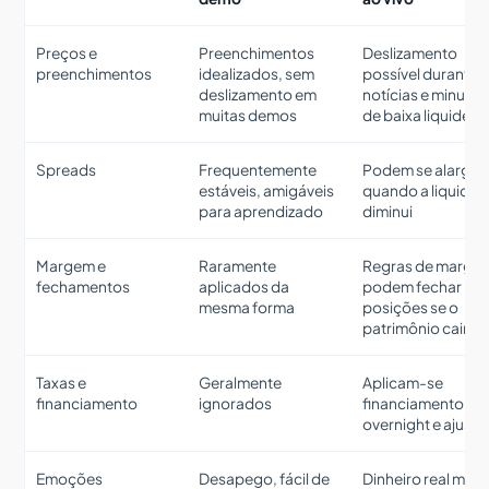
Preços e
Preenchimentos
Deslizamento
preenchimentos
idealizados, sem
possível durante
deslizamento em
notícias e minutos
muitas demos
de baixa liquidez
Spreads
Frequentemente
Podem se alargar
estáveis, amigáveis
quando a liquidez
para aprendizado
diminui
Margem e
Raramente
Regras de marge
fechamentos
aplicados da
podem fechar
mesma forma
posições se o
patrimônio cair
Taxas e
Geralmente
Aplicam-se
financiamento
ignorados
financiamento
overnight e ajuste
Emoções
Desapego, fácil de
Dinheiro real mud