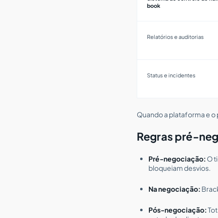
book
Relatórios e auditorias
Status e incidentes
Quando a plataforma e o 
Regras pré-neg
Pré-negociação:
O t
bloqueiam desvios.
Na negociação:
Brack
Pós-negociação:
Tot