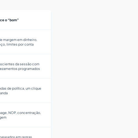
ce o “bom”
de margem em dinheiro,
ço, limites por conta
scientes da sessão com
evezamentos programados
das de política, um clique
banda
ppage, NOP, concentração,
rgem
 baseados em regras,