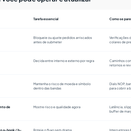
Tarefa essencial
Como se pare
Bloqueie ou ajuste pedidos arriscados
Verificações 
antes de submeter
colares de pre
Decida entre interno e externo por regra
Caminhos con
retornos e r
Mantenha o risco de moeda e símbolo
Dials NOP, ban
dentro das bandas
para cobrir a 
nto de
Mostre risco e qualidade agora
Latência, sli
buffer de ma
xo a-book / b-
Roteie o fluxo sem drama
Interruptores