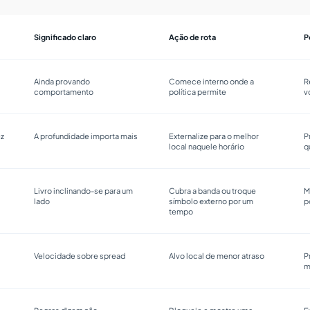
Significado claro
Ação de rota
P
Ainda provando
Comece interno onde a
R
comportamento
política permite
v
ez
A profundidade importa mais
Externalize para o melhor
P
local naquele horário
q
Livro inclinando-se para um
Cubra a banda ou troque
M
lado
símbolo externo por um
p
tempo
Velocidade sobre spread
Alvo local de menor atraso
P
m