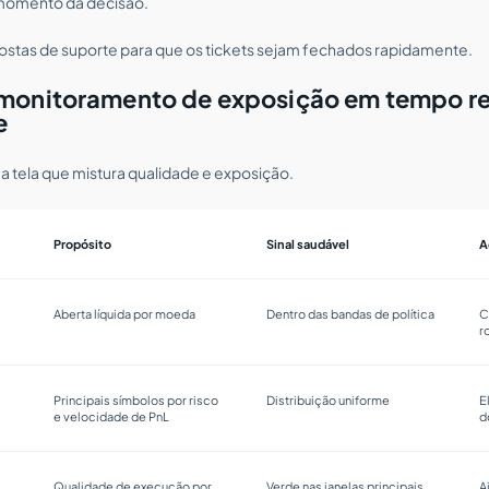
 momento da decisão.
postas de suporte para que os tickets sejam fechados rapidamente.
monitoramento de exposição em tempo rea
e
a tela que mistura qualidade e exposição.
Propósito
Sinal saudável
A
Aberta líquida por moeda
Dentro das bandas de política
C
r
Principais símbolos por risco
Distribuição uniforme
E
e velocidade de PnL
d
Qualidade de execução por
Verde nas janelas principais
A