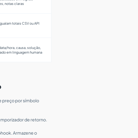
s, notas claras
gualam totais CSV ou API
ata/hora, causa, solução,
ejado em linguagem humana
o
e preço por símbolo
emporizador de retorno.
bhook. Armazene o