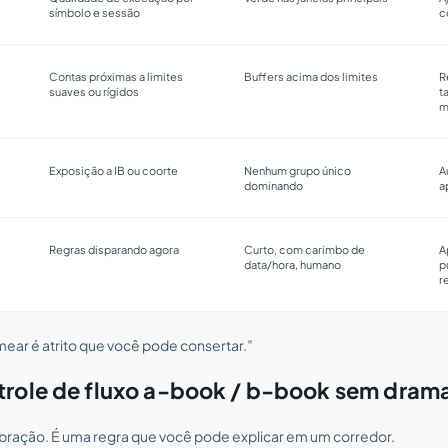
símbolo e sessão
c
Contas próximas a limites
Buffers acima dos limites
R
suaves ou rígidos
t
m
Exposição a IB ou coorte
Nenhum grupo único
A
dominando
a
Regras disparando agora
Curto, com carimbo de
A
data/hora, humano
p
r
ear é atrito que você pode consertar.”
trole de fluxo a-book / b-book sem dram
bração. É uma regra que você pode explicar em um corredor.