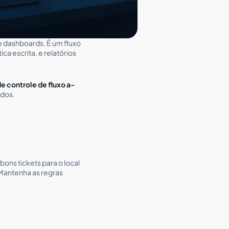
e dashboards. É um fluxo
a escrita, e relatórios
e controle de fluxo a-
ados.
ons tickets para o local
Mantenha as regras