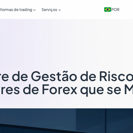


POR
aformas de trading
Serviços
e de Gestão de Risco
res de Forex que se