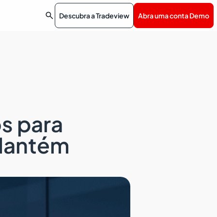

Descubra a Tradeview
Abra uma conta Demo
s para
 Mantém