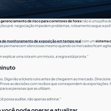
 gerenciamento de risco para corretores de forex
não é uma pilha d
ações pré-negociação impedem problemas, roteamento segue a polític
a de monitoramento de exposição em tempo real
com um
sistema d
salas permanecem silenciosas mesmo quando os mercados ficam agit
explicar uma rota em um minuto, a regra está pronta.”
minuto
. Diga não a tickets ruins antes de chegarem ao mercado. Direcione b
 Prove as decisões com recibos que correspondem às exportações. 
s para as pessoas que as utilizam.
cê possa auditar, não apenas admirar.”
 você pode operar e atualizar