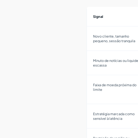
Signal
Novo cliente, tamanho
pequeno, sessão tranquila
Minuto de notícias ou liquid
escassa
Faixa de moeda próxima do
limite
Estratégia marcada como
sensível à latência