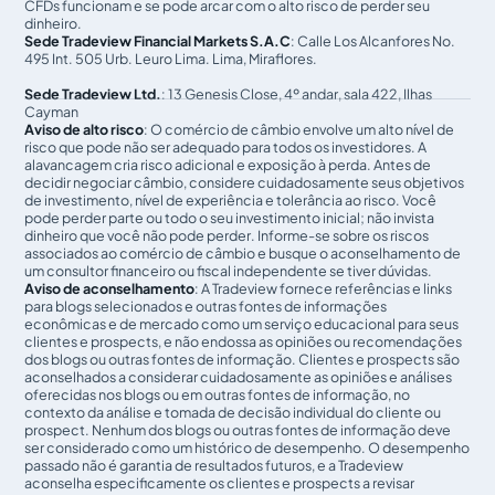
CFDs funcionam e se pode arcar com o alto risco de perder seu
dinheiro.
Sede Tradeview Financial Markets S.A.C
: Calle Los Alcanfores No.
495 Int. 505 Urb. Leuro Lima. Lima, Miraflores.
Sede Tradeview Ltd.
: 13 Genesis Close, 4º andar, sala 422, Ilhas
Cayman
Aviso de alto risco
: O comércio de câmbio envolve um alto nível de
risco que pode não ser adequado para todos os investidores. A
alavancagem cria risco adicional e exposição à perda. Antes de
decidir negociar câmbio, considere cuidadosamente seus objetivos
de investimento, nível de experiência e tolerância ao risco. Você
pode perder parte ou todo o seu investimento inicial; não invista
dinheiro que você não pode perder. Informe-se sobre os riscos
associados ao comércio de câmbio e busque o aconselhamento de
um consultor financeiro ou fiscal independente se tiver dúvidas.
Aviso de aconselhamento
: A Tradeview fornece referências e links
para blogs selecionados e outras fontes de informações
econômicas e de mercado como um serviço educacional para seus
clientes e prospects, e não endossa as opiniões ou recomendações
dos blogs ou outras fontes de informação. Clientes e prospects são
aconselhados a considerar cuidadosamente as opiniões e análises
oferecidas nos blogs ou em outras fontes de informação, no
contexto da análise e tomada de decisão individual do cliente ou
prospect. Nenhum dos blogs ou outras fontes de informação deve
ser considerado como um histórico de desempenho. O desempenho
passado não é garantia de resultados futuros, e a Tradeview
aconselha especificamente os clientes e prospects a revisar