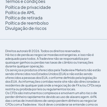
Termos e condições
Política de privacidade
Política de AML
Política de retirada
Política de reembolso
Divulgação de riscos
Direitos autorais © 2026. Todos os direitos reservados.
Há risco de perda ao negociar moedas estrangeiras, e isso não é
adequado para todos. A Tradeview não se responsabiliza por
quaisquer ganhos ou perdas nas taxas de câmbio ou transações
durante qualquer operação.
Os serviços e produtos oferecidos pela Tradeview Markets não estão
sendo oferecidos nos Estados Unidos (EUA) e não estão sendo
oferecidos a pessoas dos EUA, conforme definido pela legislação
dos EUA. As informações contidas neste site não são direcionadas a
residentes de qualquer país onde a negociação de FX e/ou CFDs seja
restrita ou proibida por leis ou regulamentos locais.
Os CFDs são instrumentos complexos e envolvem um alto risco de
perder dinheiro rapidamente devido ao uso de alavancagem. 64%
das contas de investidores de varejo perdem dinheiro ao negociar
CFDs com a Tradeview. Você deve considerar se entende como os