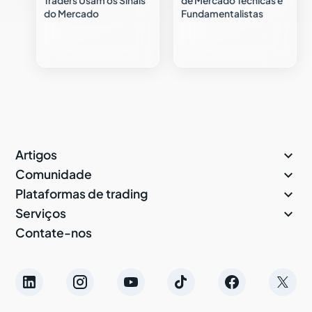
Traders Usam os Sinais
de Mercado Técnicas e
do Mercado
Fundamentalistas

Artigos

Comunidade

Plataformas de trading

Serviços
Contate-nos