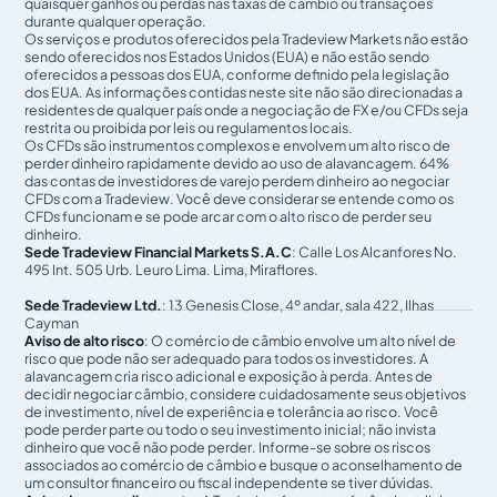
quaisquer ganhos ou perdas nas taxas de câmbio ou transações
durante qualquer operação.
Os serviços e produtos oferecidos pela Tradeview Markets não estão
sendo oferecidos nos Estados Unidos (EUA) e não estão sendo
oferecidos a pessoas dos EUA, conforme definido pela legislação
dos EUA. As informações contidas neste site não são direcionadas a
residentes de qualquer país onde a negociação de FX e/ou CFDs seja
restrita ou proibida por leis ou regulamentos locais.
Os CFDs são instrumentos complexos e envolvem um alto risco de
perder dinheiro rapidamente devido ao uso de alavancagem. 64%
das contas de investidores de varejo perdem dinheiro ao negociar
CFDs com a Tradeview. Você deve considerar se entende como os
CFDs funcionam e se pode arcar com o alto risco de perder seu
dinheiro.
Sede Tradeview Financial Markets S.A.C
: Calle Los Alcanfores No.
495 Int. 505 Urb. Leuro Lima. Lima, Miraflores.
Sede Tradeview Ltd.
: 13 Genesis Close, 4º andar, sala 422, Ilhas
Cayman
Aviso de alto risco
: O comércio de câmbio envolve um alto nível de
risco que pode não ser adequado para todos os investidores. A
alavancagem cria risco adicional e exposição à perda. Antes de
decidir negociar câmbio, considere cuidadosamente seus objetivos
de investimento, nível de experiência e tolerância ao risco. Você
pode perder parte ou todo o seu investimento inicial; não invista
dinheiro que você não pode perder. Informe-se sobre os riscos
associados ao comércio de câmbio e busque o aconselhamento de
um consultor financeiro ou fiscal independente se tiver dúvidas.