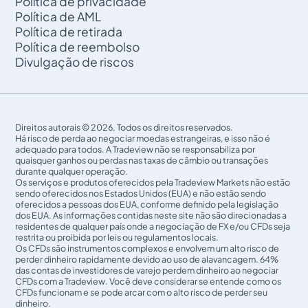
Política de privacidade
Política de AML
Política de retirada
Política de reembolso
Divulgação de riscos
Direitos autorais © 2026. Todos os direitos reservados.
Há risco de perda ao negociar moedas estrangeiras, e isso não é
adequado para todos. A Tradeview não se responsabiliza por
quaisquer ganhos ou perdas nas taxas de câmbio ou transações
durante qualquer operação.
Os serviços e produtos oferecidos pela Tradeview Markets não estão
sendo oferecidos nos Estados Unidos (EUA) e não estão sendo
oferecidos a pessoas dos EUA, conforme definido pela legislação
dos EUA. As informações contidas neste site não são direcionadas a
residentes de qualquer país onde a negociação de FX e/ou CFDs seja
restrita ou proibida por leis ou regulamentos locais.
Os CFDs são instrumentos complexos e envolvem um alto risco de
perder dinheiro rapidamente devido ao uso de alavancagem. 64%
das contas de investidores de varejo perdem dinheiro ao negociar
CFDs com a Tradeview. Você deve considerar se entende como os
CFDs funcionam e se pode arcar com o alto risco de perder seu
dinheiro.