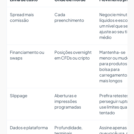
Spread mais
Cada
Negocie minutos
comissão
preenchimento
líquidos e escolha
um nível que se
ajuste ao seu tick
médio
Financiamento ou
Posições overnight
Mantenha-se
swaps
em CFDs ou cripto
menor ou mude
para produtos de
bolsa para
carregamentos
mais longos
Slippage
Aberturas e
Prefira retestes a
impressões
perseguir ruptura
programadas
use limites quand
tentado
Dados e plataforma
Profundidade,
Assine apenas o
terminais,
que você usa, revi