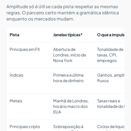
Amplitude só é útil se cada pista respeitar as mesmas
regras. O parceiro certo mantém a gramática idêntica
enquanto os mercados mudam.
Pista
Janelas típicas*
O que a impulsion
Principais em FX
Abertura de
Tonalidade de
Londres, início de
taxas, CPI,
Nova York
empregos
Índices
Primeira e última
Ganhos, amplitud
hora de dinheiro
fluxos
Metais
Manhã de Londres,
Taxas reais e
horário macro dos
tonalidade do US
EUA
Principais cripto
Sobreposição à
Ciclos de liquidez,