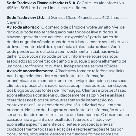
Sede Tradeview Financial Markets S.A.C
: Calle Los Alcanfores No.
495 Int. 505 Urb. Leuro Lima. Lima, Miraflores.
Sede Tradeview Ltd.
: 13 Genesis Close, 4º andar, sala 422, Ilhas
Cayman
Aviso de alto risco
: O comércio de câmbio envolve um alto nível de
risco que pode não ser adequado para todos os investidores. A
alavancagem cria risco adicional e exposição à perda. Antes de
decidir negociar câmbio, considere cuidadosamente seus objetivos
de investimento, nível de experiência e tolerância ao risco. Você
pode perder parte ou todo o seu investimento inicial; não invista
dinheiro que você não pode perder. Informe-se sobre os riscos
associados ao comércio de câmbio e busque o aconselhamento de
um consultor financeiro ou fiscal independente se tiver dúvidas.
Aviso de aconselhamento
: A Tradeview fornece referências e links
para blogs selecionados e outras fontes de informações
econômicas e de mercado como um serviço educacional para seus
clientes e prospects, e não endossa as opiniões ou recomendações
dos blogs ou outras fontes de informação. Clientes e prospects são
aconselhados a considerar cuidadosamente as opiniões e análises
oferecidas nos blogs ou em outras fontes de informação, no
contexto da análise e tomada de decisão individual do cliente ou
prospect. Nenhum dos blogs ou outras fontes de informação deve
ser considerado como um histórico de desempenho. O desempenho
passado não é garantia de resultados futuros, e a Tradeview
aconselha especificamente os clientes e prospects a revisar
cuidadosamente todas as alegações e representações feitas por
consultores, blogueiros, gestores de fundos e fornecedores de