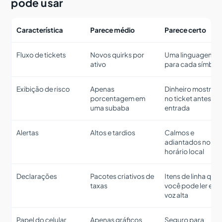
pode usar
Característica
Parece médio
Parece certo
Fluxo de tickets
Novos quirks por
Uma linguagem
ativo
para cada símbol
Exibição de risco
Apenas
Dinheiro mostrad
porcentagem em
no ticket antes da
uma subaba
entrada
Alertas
Altos e tardios
Calmos e
adiantados no
horário local
Declarações
Pacotes criativos de
Itens de linha que
taxas
você pode ler em
voz alta
Papel do celular
Apenas gráficos
Seguro para