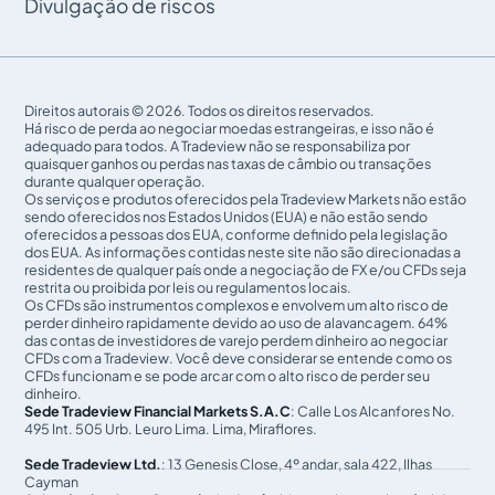
Divulgação de riscos
Direitos autorais © 2026. Todos os direitos reservados.
Há risco de perda ao negociar moedas estrangeiras, e isso não é
adequado para todos. A Tradeview não se responsabiliza por
quaisquer ganhos ou perdas nas taxas de câmbio ou transações
durante qualquer operação.
Os serviços e produtos oferecidos pela Tradeview Markets não estão
sendo oferecidos nos Estados Unidos (EUA) e não estão sendo
oferecidos a pessoas dos EUA, conforme definido pela legislação
dos EUA. As informações contidas neste site não são direcionadas a
residentes de qualquer país onde a negociação de FX e/ou CFDs seja
restrita ou proibida por leis ou regulamentos locais.
Os CFDs são instrumentos complexos e envolvem um alto risco de
perder dinheiro rapidamente devido ao uso de alavancagem. 64%
das contas de investidores de varejo perdem dinheiro ao negociar
CFDs com a Tradeview. Você deve considerar se entende como os
CFDs funcionam e se pode arcar com o alto risco de perder seu
dinheiro.
Sede Tradeview Financial Markets S.A.C
: Calle Los Alcanfores No.
495 Int. 505 Urb. Leuro Lima. Lima, Miraflores.
Sede Tradeview Ltd.
: 13 Genesis Close, 4º andar, sala 422, Ilhas
Cayman