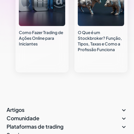
Como Fazer Trading de
O Que é um
Ações Online para
Stockbroker? Função,
Iniciantes
Tipos, Taxas e Como a
Profissão Funciona

Artigos

Comunidade

Plataformas de trading